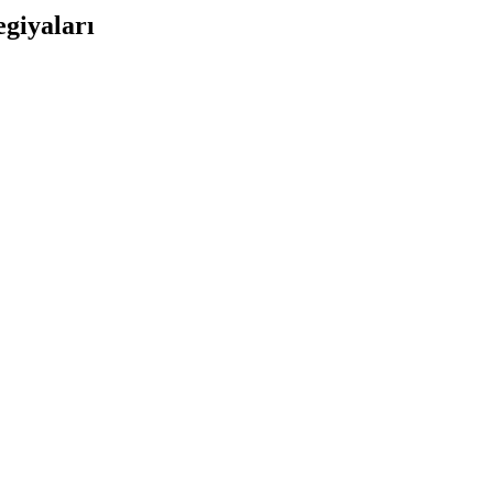
egiyaları