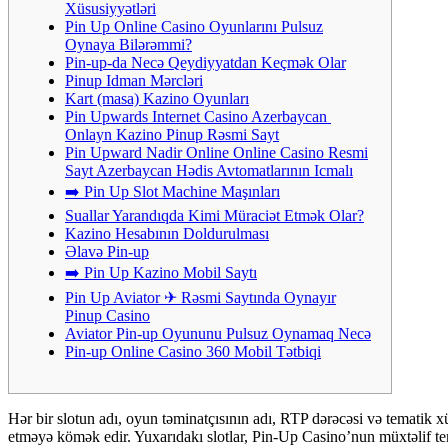
Xüsusiyyətləri
Pin Up Online Casino Oyunlarını Pulsuz
Oynaya Bilərəmmi?
Pin-up-da Necə Qeydiyyatdan Keçmək Olar
Pinup Idman Mərcləri
Kart (masa) Kazino Oyunları
Pin Upwards Internet Casino Azerbaycan ️
Onlayn Kazino Pinup Rəsmi Sayt
Pin Upward Nadir Online Online Casino Resmi
Sayt Azerbaycan Hədis Avtomatlarının Icmalı
➡️ Pin Up Slot Machine Maşınları
Suallar Yarandıqda Kimi Müraciət Etmək Olar?
Kazino Hesabının Doldurulması
Əlavə Pin-up
➡️ Pin Up Kazino Mobil Saytı
Pin Up Aviator ✈ Rəsmi Saytında Oynayır
Pinup Casino
Aviator Pin-up Oyununu Pulsuz Oynamaq Necə
Pin-up Online Casino 360 Mobil Tətbiqi
Hər bir slotun adı, oyun təminatçısının adı, RTP dərəcəsi və tematik x
etməyə kömək edir. Yuxarıdakı slotlar, Pin-Up Casino’nun müxtəlif tem