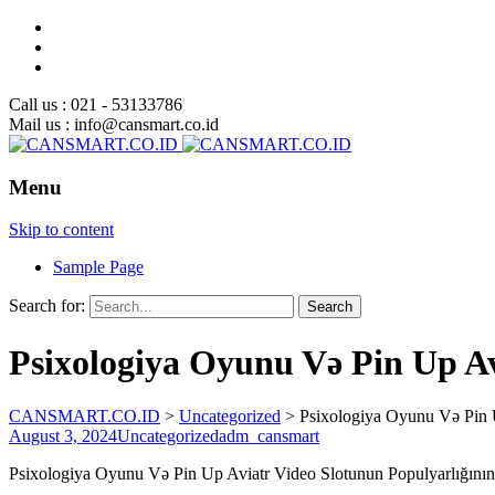
Call us : 021 - 53133786
Mail us : info@cansmart.co.id
Menu
Skip to content
Sample Page
Search for:
Psixologiya Oyunu Və Pin Up Av
CANSMART.CO.ID
>
Uncategorized
>
Psixologiya Oyunu Və Pin U
August 3, 2024
Uncategorized
adm_cansmart
Psixologiya Oyunu Və Pin Up Aviatr Video Slotunun Populyarlığının