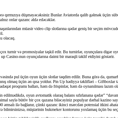
görə qırmızıya düşməyəcəksiniz Bunlar Aviatorda qalib gəlmək üçün sübut
 yalnız onlar qazanc əldə edəcəklər.
aşınlarından müasir video clip slotlarına qədər geniş bir seçim mövcud
l.
lu olacaq.
 çox turnir və promosiyalar təşkil edir. Bu turnirlər, oyunçulara dig
n up Casino-nun oyunçularına daimi bir maraqli təklif etdiyini göstərir.
rçivəsində pul üçün oyun üçün slotlar təqdim edilir. Buna görə də, quma
ə tanış olmaq üçün ən qısa yoldur. Pin Up hədiyyə təklifləri – Giftboxl
sadəqət proqramı balları, həm də frispinlər, həm də oynanılması lazım olan
əyin edilmədikdə, oyun avtomatik olaraq balans sıfırlanana qədər” “dava
mal səylə bütöv bir çox qazana biləcəyiniz populyar dərhal kazino sa
msalı ilə bağlanır, çünki qazanc ikinci mərcdən potensial itkini əhatə
ə bilmirsinizsə, müştərinin bukmeker kontorunu yoxlamaq üçün bu seç