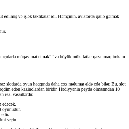
 edilmiş və işlək taktikalar idi. Həmçinin, aviatorda qalib gəlmək
dur.
ər oyunçularla müqavimət etmək” “və böyük mükafatlar qazanmaq imkanı
rbaz slotlarda oyun haqqında daha çox məlumat əldə edə bilər. Bu, slot
ar təqdim edən kazinolardan biridir. Hədiyyənin peyda olmasından 10
 real vəsaitlərdir.
m edəcək.
yt oyunudur.
 edir.
imi seçin.