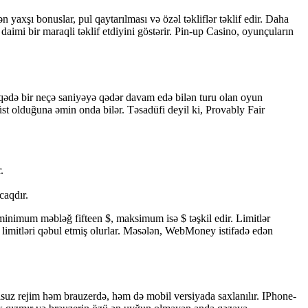
 yaxşı bonuslar, pul qaytarılması və özəl təkliflər təklif edir. Daha
aimi bir maraqli təklif etdiyini göstərir. Pin-up Casino, oyunçuların
qiqədə bir neçə saniyəyə qədər davam edə bilən turu olan oyun
rüst olduğuna əmin onda bilər. Təsadüfi deyil ki, Provably Fair
.
caqdır.
inimum məbləğ fifteen $, maksimum isə $ təşkil edir. Limitlər
i limitləri qəbul etmiş olurlar. Məsələn, WebMoney istifadə edən
ulsuz rejim həm brauzerdə, həm də mobil versiyada saxlanılır. IPhone-