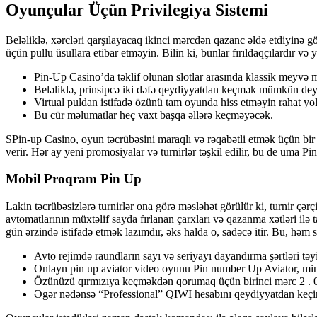
Oyunçular Üçün Privilegiya Sistemi
Beləliklə, xərcləri qarşılayacaq ikinci mərcdən qazanc əldə etdiyinə 
üçün pullu üsullara etibar etməyin. Bilin ki, bunlar fırıldaqçılardır və
Pin-Up Casino’da təklif olunan slotlar arasında klassik meyvə m
Beləliklə, prinsipcə iki dəfə qeydiyyatdan keçmək mümkün deyi
Virtual puldan istifadə özünü tam oyunda hiss etməyin rahat yo
Bu cür məlumatlar heç vaxt başqa əllərə keçməyəcək.
SPin-up Casino, oyun təcrübəsini maraqlı və rəqabətli etmək üçün bir
verir. Hər ay yeni promosiyalar və turnirlər təşkil edilir, bu de uma Pi
Mobil Proqram Pin Up
Lakin təcrübəsizlərə turnirlər ona görə məsləhət görülür ki, turnir çə
avtomatlarının müxtəlif sayda fırlanan çarxları və qazanma xətləri il
gün ərzində istifadə etmək lazımdır, əks halda o, sadəcə itir. Bu, həm 
Avto rejimdə raundların sayı və seriyayı dayandırma şərtləri t
Onlayn pin up aviator video oyunu Pin number Up Aviator, mini
Özünüzü qırmızıya keçməkdən qorumaq üçün birinci mərc 2 . 00 ə
Əgər nədənsə “Professional” QIWI hesabını qeydiyyatdan keçir