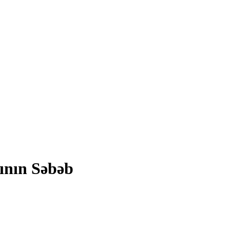
ının Səbəb