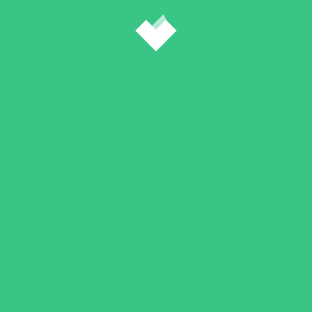
We will be here
Coming soon......! Kami sedang melakukan sesuatu di website ini