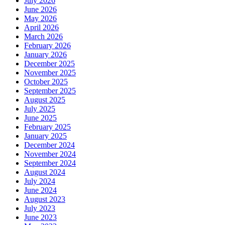
July 2026
June 2026
May 2026
April 2026
March 2026
February 2026
January 2026
December 2025
November 2025
October 2025
September 2025
August 2025
July 2025
June 2025
February 2025
January 2025
December 2024
November 2024
September 2024
August 2024
July 2024
June 2024
August 2023
July 2023
June 2023