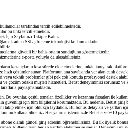
llanıcılar tarafından tercih edilebilmektedir.
ar bu linki tercih etmelidir.
ek İçin Sayfamızı Takipte Kalın.
 sağlamak adına SSL şifreleme teknolojisi kullanmaktadır.
iliriz.
lanıcılarına güvenli bir bahis ortamı sunduğunu göstermektedir.
hizmetlerine e-posta yoluyla da ulaşabilirsiniz.
ıların kazançlarını kısa sürede elde etmelerine imkân tanıyarak platform
e hızlı çözümler sunar. Platformun ana sayfasında yer alan canlı destek
leri veya teknik problemler gibi pek çok konuda profesyonel destek alabili
dostu ve çözüm odaklı müşteri hizmetleri, Betist deneyiminizi sorunsuz ve 
taraflarla paylaşmamaktadır.
u oyunlar, çeşitli temalar, özellikler ve kazanma fırsatları ile kullanıc
ın güvenliği için tüm bilgilerini korumaktadır. Bu nedenle, Betist giriş b
 takip etmek için oldukça faydalıdır. Bu bonus detayları ve şartları için 
butonunu kullanabilirsiniz. Her yatırma işleminizde Betist size %10 payk
 abone olarak güncel giriş adresini öğrenebilirsiniz. Bu ilk üyelik bonu
zmeti, kullanıcıların her an yardım alabilmesini sağlar. Deneyimli müşte