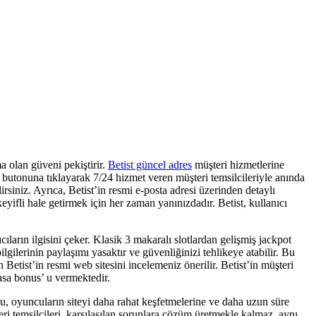
a olan güveni pekiştirir.
Betist güncel adres
müşteri hizmetlerine
 butonuna tıklayarak 7/24 hizmet veren müşteri temsilcileriyle anında
rsiniz. Ayrıca, Betist’in resmi e-posta adresi üzerinden detaylı
keyifli hale getirmek için her zaman yanınızdadır. Betist, kullanıcı
ıların ilgisini çeker. Klasik 3 makaralı slotlardan gelişmiş jackpot
ilgilerinin paylaşımı yasaktır ve güvenliğinizi tehlikeye atabilir. Bu
Betist’in resmi web sitesini incelemeniz önerilir. Betist’in müşteri
asa bonus’ u vermektedir.
su, oyuncuların siteyi daha rahat keşfetmelerine ve daha uzun süre
ri temsilcileri, karşılaşılan sorunlara çözüm üretmekle kalmaz, aynı