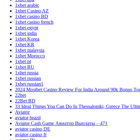
1xbet arabic
1xbet Casino AZ
1xbet casino BD
1xbet casino french
1xbet egypt
1xbet india
1xbet Korea
1xbet KR
1xbet malaysia
1xbet Morocco
1xbet pt
1xbet RU
1xbet russia
1xbet russian
1xbet russian1
2024 Mostbet Casino Review For India Around 90k Bonus To
22bet
22Bet BD
33 Ideal Things You Can Do In Thessaloniki, Greece The Ultim
Aviator
aviator brazil
Aviator Cash Game Авиатор Выплаты – 471
aviator casino DE
aviator casino fr