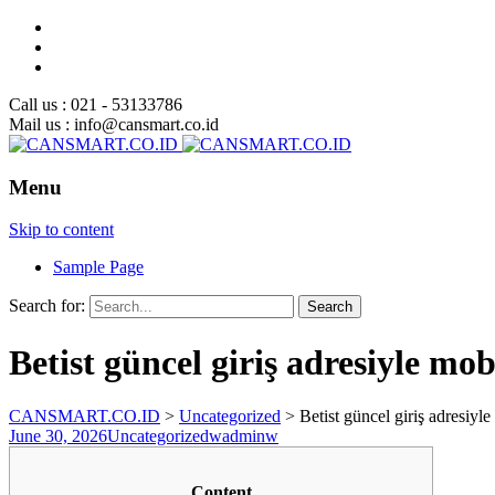
Call us : 021 - 53133786
Mail us : info@cansmart.co.id
Menu
Skip to content
Sample Page
Search for:
Betist güncel giriş adresiyle m
CANSMART.CO.ID
>
Uncategorized
>
Betist güncel giriş adresiy
June 30, 2026
Uncategorized
wadminw
Content