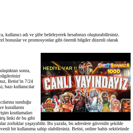
 kullanıcı adı ve şifre belirleyerek hesabınızı oluşturabilirsiniz.
zel bonuslar ve promosyonlar gibi önemli bilgiler düzenli olarak
 ulaştıktan sonra,
ilgilerinizi
nız, Betist’in 7/24
, bazı kullanıcılar
nıcılarına sunduğu
ve kurallarını
işim kısıtlamaları
riş linki de bu gibi
ılar zorluklar yaşayabilir. Bu yazıda, bu adreslere güvenilir şekilde
venli bir kullanıma sahip olabilirsiniz. Betist, online bahis sektöründe