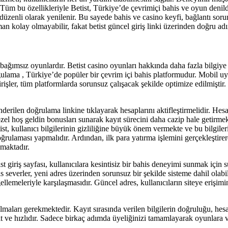
 Tüm bu özellikleriyle Betist, Türkiye’de çevrimiçi bahis ve oyun denild
in düzenli olarak yenilenir. Bu sayede bahis ve casino keyfi, bağlantı so
an kolay olmayabilir, fakat betist güncel giriş linki üzerinden doğru adım
bağımsız oyunlardır. Betist casino oyunları hakkında daha fazla bilgi
ama , Türkiye’de popüler bir çevrim içi bahis platformudur. Mobil uygu
rişler, tüm platformlarda sorunsuz çalışacak şekilde optimize edilmiştir.
derilen doğrulama linkine tıklayarak hesaplarını aktifleştirmelidir. Hes
özel hoş geldin bonusları sunarak kayıt sürecini daha cazip hale getirmekt
t, kullanıcı bilgilerinin gizliliğine büyük önem vermekte ve bu bilgiler
oğrulaması yapmalıdır. Ardından, ilk para yatırma işlemini gerçekleştirer
nmaktadır.
st giriş sayfası, kullanıcılara kesintisiz bir bahis deneyimi sunmak için 
is severler, yeni adres üzerinden sorunsuz bir şekilde sisteme dahil olab
meleriyle karşılaşmasıdır. Güncel adres, kullanıcıların siteye erişimini
arı gerekmektedir. Kayıt sırasında verilen bilgilerin doğruluğu, hesabı
it ve hızlıdır. Sadece birkaç adımda üyeliğinizi tamamlayarak oyunlara ve