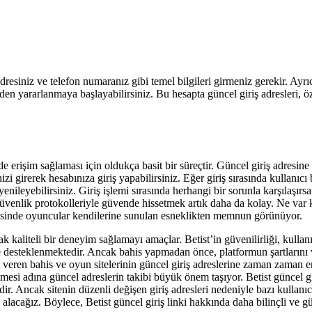
resiniz ve telefon numaranız gibi temel bilgileri girmeniz gerekir. Ayrıca,
en yararlanmaya başlayabilirsiniz. Bu hesapta güncel giriş adresleri, ö
lde erişim sağlaması için oldukça basit bir süreçtir. Güncel giriş adresine
zi girerek hesabınıza giriş yapabilirsiniz. Eğer giriş sırasında kullanıcı b
ileyebilirsiniz. Giriş işlemi sırasında herhangi bir sorunla karşılaşırsa
güvenlik protokolleriyle güvende hissetmek artık daha da kolay. Ne var ki
 sayesinde oyuncular kendilerine sunulan esneklikten memnun görünüyor.
k kaliteli bir deneyim sağlamayı amaçlar. Betist’in güvenilirliği, kulla
iyle desteklenmektedir. Ancak bahis yapmadan önce, platformun şartlarını 
veren bahis ve oyun sitelerinin güncel giriş adreslerine zaman zaman er
ilmesi adına güncel adreslerin takibi büyük önem taşıyor. Betist güncel gi
ir. Ancak sitenin düzenli değişen giriş adresleri nedeniyle bazı kullanıc
alacağız. Böylece, Betist güncel giriş linki hakkında daha bilinçli ve gü