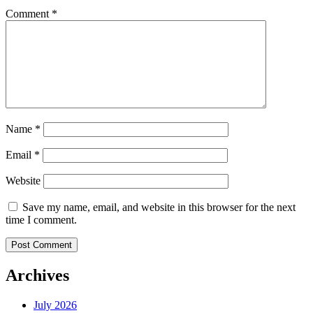
Comment
*
Name
*
Email
*
Website
Save my name, email, and website in this browser for the next
time I comment.
Archives
July 2026