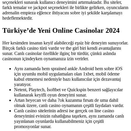
seçenekleri sunarak kullanıcı deneyimini artırmaktadır. Bu siteler,
farklı temalar ve jackpot seçenekleri ile birlikte gelirken, oyuncuların
adrenalin empieza eğlence ihtiyacını sobre iyi şekilde karşılamayı
hedeflemektedir.
Türkiye’de Yeni Online Casinolar 2024
Her kesimden insanın keyif alabileceği eşsiz bir deneyim sunuyorlar.
Birçok farklı casino türü vardır ve the girl biri kendi avantajlarını
sunar. Canlı casinolar özellikle ilginç bir türdür, çünkü aslında
casinonun içindeyken oynamanıza izin verirler.
Aynı zamanda hem sprained ankle Android hem sobre iOS
için uyumlu mobil uygulamaları olan 1xbet, mobil ödeme
kabul etmemesi nedeniyle bazı kullanıcılar için dezavantaj
yaratıyor.
Netent, Playtech, İsoftbet ve Quickspin benzeri sağlayıcılar
kullanarak keyifli oyun deneyimi sunar.
Artan heyecan ve daha ?ok kazanma fırsatı de uma dahil
olmak üzere, canlı casino oynamanın çeşitli faydaları vardır.
Canlı casino sitelerinin adresi ise gerçek on line casino
deneyimini evinizin rahatlığına taşırken, aynı zamanda canlı
yayınlanan oyunlarda kullanabilmeniz için çeşitli
promosyonlar sunar.