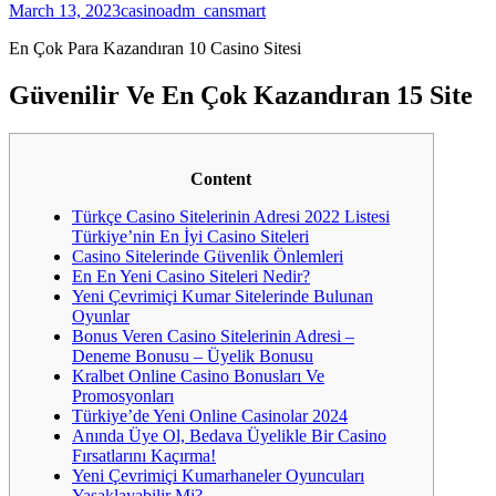
March 13, 2023
casino
adm_cansmart
En Çok Para Kazandıran 10 Casino Sitesi
Güvenilir Ve En Çok Kazandıran 15 Site
Content
Türkçe Casino Sitelerinin Adresi 2022 Listesi
Türkiye’nin En İyi Casino Siteleri
Casino Sitelerinde Güvenlik Önlemleri
En En Yeni Casino Siteleri Nedir?
Yeni Çevrimiçi Kumar Sitelerinde Bulunan
Oyunlar
Bonus Veren Casino Sitelerinin Adresi –
Deneme Bonusu – Üyelik Bonusu
Kralbet Online Casino Bonusları Ve
Promosyonları
Türkiye’de Yeni Online Casinolar 2024
Anında Üye Ol, Bedava Üyelikle Bir Casino
Fırsatlarını Kaçırma!
Yeni Çevrimiçi Kumarhaneler Oyuncuları
Yasaklayabilir Mi?