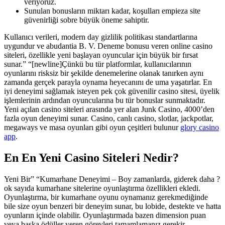
veriyoruz.
Sunulan bonusların miktarı kadar, koşulları empieza site
güvenirliği sobre büyük öneme sahiptir.
Kullanıcı verileri, modern day gizlilik politikası standartlarına
uygundur ve abudantia B. V. Deneme bonusu veren online casino
siteleri, özellikle yeni başlayan oyuncular için büyük bir fırsat
sunar.” “[newline]Çünkü bu tür platformlar, kullanıcılarının
oyunlarını risksiz bir şekilde denemelerine olanak tanırken aynı
zamanda gerçek parayla oynama heyecanını de uma yaşatırlar. En
iyi deneyimi sağlamak isteyen pek çok güvenilir casino sitesi, üyelik
işlemlerinin ardından oyuncularına bu tür bonuslar sunmaktadır.
Yeni açılan casino siteleri arasında yer alan Junk Casino, 4000’den
fazla oyun deneyimi sunar. Casino, canlı casino, slotlar, jackpotlar,
megaways ve masa oyunları gibi oyun çeşitleri bulunur
glory casino
app
.
En En Yeni Casino Siteleri Nedir?
Yeni Bir” “Kumarhane Deneyimi – Boy zamanlarda, giderek daha ?
ok sayıda kumarhane sitelerine oyunlaştırma özellikleri ekledi.
Oyunlaştırma, bir kumarhane oyunu oynamanız gerekmediğinde
bile size oyun benzeri bir deneyim sunar, bu lobide, destekte ve hatta
oyunların içinde olabilir. Oyunlaştırmada bazen dimension puan
veya başka ödüller veren görevleri tamamlamanız gerekir.