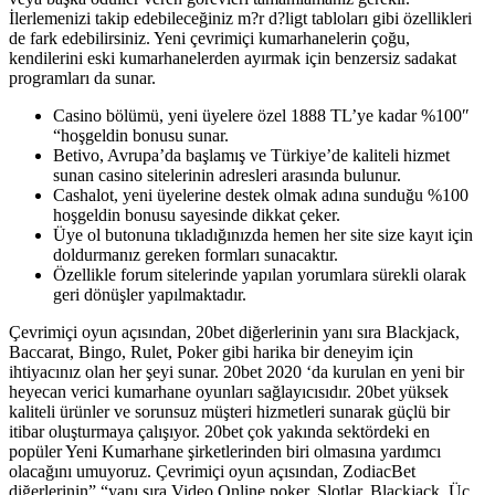
İlerlemenizi takip edebileceğiniz m?r d?ligt tabloları gibi özellikleri
de fark edebilirsiniz. Yeni çevrimiçi kumarhanelerin çoğu,
kendilerini eski kumarhanelerden ayırmak için benzersiz sadakat
programları da sunar.
Casino bölümü, yeni üyelere özel 1888 TL’ye kadar %100″
“hoşgeldin bonusu sunar.
Betivo, Avrupa’da başlamış ve Türkiye’de kaliteli hizmet
sunan casino sitelerinin adresleri arasında bulunur.
Cashalot, yeni üyelerine destek olmak adına sunduğu %100
hoşgeldin bonusu sayesinde dikkat çeker.
Üye ol butonuna tıkladığınızda hemen her site size kayıt için
doldurmanız gereken formları sunacaktır.
Özellikle forum sitelerinde yapılan yorumlara sürekli olarak
geri dönüşler yapılmaktadır.
Çevrimiçi oyun açısından, 20bet diğerlerinin yanı sıra Blackjack,
Baccarat, Bingo, Rulet, Poker gibi harika bir deneyim için
ihtiyacınız olan her şeyi sunar. 20bet 2020 ‘da kurulan en yeni bir
heyecan verici kumarhane oyunları sağlayıcısıdır. 20bet yüksek
kaliteli ürünler ve sorunsuz müşteri hizmetleri sunarak güçlü bir
itibar oluşturmaya çalışıyor. 20bet çok yakında sektördeki en
popüler Yeni Kumarhane şirketlerinden biri olmasına yardımcı
olacağını umuyoruz. Çevrimiçi oyun açısından, ZodiacBet
diğerlerinin” “yanı sıra Video Online poker, Slotlar, Blackjack, Üç