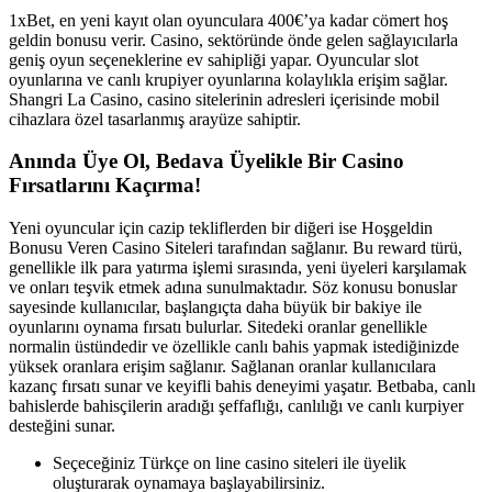
1xBet, en yeni kayıt olan oyunculara 400€’ya kadar cömert hoş
geldin bonusu verir. Casino, sektöründe önde gelen sağlayıcılarla
geniş oyun seçeneklerine ev sahipliği yapar. Oyuncular slot
oyunlarına ve canlı krupiyer oyunlarına kolaylıkla erişim sağlar.
Shangri La Casino, casino sitelerinin adresleri içerisinde mobil
cihazlara özel tasarlanmış arayüze sahiptir.
Anında Üye Ol, Bedava Üyelikle Bir Casino
Fırsatlarını Kaçırma!
Yeni oyuncular için cazip tekliflerden bir diğeri ise Hoşgeldin
Bonusu Veren Casino Siteleri tarafından sağlanır. Bu reward türü,
genellikle ilk para yatırma işlemi sırasında, yeni üyeleri karşılamak
ve onları teşvik etmek adına sunulmaktadır. Söz konusu bonuslar
sayesinde kullanıcılar, başlangıçta daha büyük bir bakiye ile
oyunlarını oynama fırsatı bulurlar. Sitedeki oranlar genellikle
normalin üstündedir ve özellikle canlı bahis yapmak istediğinizde
yüksek oranlara erişim sağlanır. Sağlanan oranlar kullanıcılara
kazanç fırsatı sunar ve keyifli bahis deneyimi yaşatır. Betbaba, canlı
bahislerde bahisçilerin aradığı şeffaflığı, canlılığı ve canlı kurpiyer
desteğini sunar.
Seçeceğiniz Türkçe on line casino siteleri ile üyelik
oluşturarak oynamaya başlayabilirsiniz.