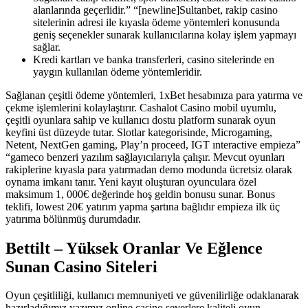
alanlarında geçerlidir.” “[newline]Sultanbet, rakip casino
sitelerinin adresi ile kıyasla ödeme yöntemleri konusunda
geniş seçenekler sunarak kullanıcılarına kolay işlem yapmayı
sağlar.
Kredi kartları ve banka transferleri, casino sitelerinde en
yaygın kullanılan ödeme yöntemleridir.
Sağlanan çeşitli ödeme yöntemleri, 1xBet hesabınıza para yatırma ve
çekme işlemlerini kolaylaştırır. Cashalot Casino mobil uyumlu,
çeşitli oyunlara sahip ve kullanıcı dostu platform sunarak oyun
keyfini üst düzeyde tutar. Slotlar kategorisinde, Microgaming,
Netent, NextGen gaming, Play’n proceed, IGT ınteractive empieza”
“gameco benzeri yazılım sağlayıcılarıyla çalışır. Mevcut oyunları
rakiplerine kıyasla para yatırmadan demo modunda ücretsiz olarak
oynama imkanı tanır. Yeni kayıt oluşturan oyunculara özel
maksimum 1, 000€ değerinde hoş geldin bonusu sunar. Bonus
teklifi, lowest 20€ yatırım yapma şartına bağlıdır empieza ilk üç
yatırıma bölünmüş durumdadır.
Bettilt – Yüksek Oranlar Ve Eğlence
Sunan Casino Siteleri
Oyun çeşitliliği, kullanıcı memnuniyeti ve güvenilirliğe odaklanarak
hazırladığımız yazımız online casino severlere kaliteli oyun