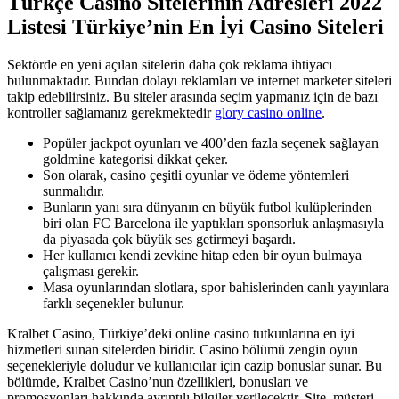
Türkçe Casino Sitelerinin Adresleri 2022
Listesi Türkiye’nin En İyi Casino Siteleri
Sektörde en yeni açılan sitelerin daha çok reklama ihtiyacı
bulunmaktadır. Bundan dolayı reklamları ve internet marketer siteleri
takip edebilirsiniz. Bu siteler arasında seçim yapmanız için de bazı
kontroller sağlamanız gerekmektedir
glory casino online
.
Popüler jackpot oyunları ve 400’den fazla seçenek sağlayan
goldmine kategorisi dikkat çeker.
Son olarak, casino çeşitli oyunlar ve ödeme yöntemleri
sunmalıdır.
Bunların yanı sıra dünyanın en büyük futbol kulüplerinden
biri olan FC Barcelona ile yaptıkları sponsorluk anlaşmasıyla
da piyasada çok büyük ses getirmeyi başardı.
Her kullanıcı kendi zevkine hitap eden bir oyun bulmaya
çalışması gerekir.
Masa oyunlarından slotlara, spor bahislerinden canlı yayınlara
farklı seçenekler bulunur.
Kralbet Casino, Türkiye’deki online casino tutkunlarına en iyi
hizmetleri sunan sitelerden biridir. Casino bölümü zengin oyun
seçenekleriyle doludur ve kullanıcılar için cazip bonuslar sunar. Bu
bölümde, Kralbet Casino’nun özellikleri, bonusları ve
promosyonları hakkında ayrıntılı bilgiler verilecektir. Site, müşteri