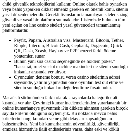
child güvenlik teknolojilerini kullanır. Online olarak bahis oynarken
veya bahis yaparken dikkat etmeniz gereken en önemli konu, sitenin
yasal düzenlemeleridir. Gerekli lisanslarını tamamlayan siteler sizing
güvenli ve yasal bir platform sunmaktadır. Listemizde bulunan tüm
yeni açılan on line casino siteleri yasal güvenceleri tamamlanmış
platformlardır.
Payfix, Papara, Australian visa, Mastercard, Bitcoin, Tether,
Ripple, Litecoin, BitcoinCash, Cepbank, Dogecoin, Quick
QR, Dash, Zcash, Hayhay ve P2P benzeri farklı ödeme
yöntemleri sunar.
Bunun yanı sıra casino seçeneğinde de holdem poker,”
“baccarat, rulet ve slot machine makineleri de sitenin sunduğu
imkanlar arasında yer alıyor.
Oyuncular, deneme bonusu veren casino sitelerinin adresi
sayesinde, yatırım yapmadan önce oyunları test out etme ve
sitenin sunduğu imkanları değerlendirme fırsatı bulur.
Masaüstü sürümünden farklı olarak tarayıcılarda kategoriler alt
kısımda yer alır. Çevrimiçi kumar incelemelerinden yararlanarak bir
online kumarhaneye güvenmek i?in dikkate alınması gereken birçok
sayıda kriterin olduğunu söylemiştik. Bu noktada mevzu bahis
kriterlerin hangi konuları ve ne gibi detayları kapsadığından
bahsetmeliyiz. Yeni bir kumarhanenin güvenilirliği, güvenilirliği
empieza hizmetiyle ilgili endişeleriniz varsa, daha eski ve köklü