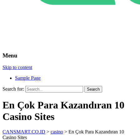
Menu
Skip to content
Sample Page
Search for:
En Çok Para Kazandıran 10
Casino Sites
CANSMART.CO.ID
>
casino
>
En Çok Para Kazandıran 10
Casino Sites