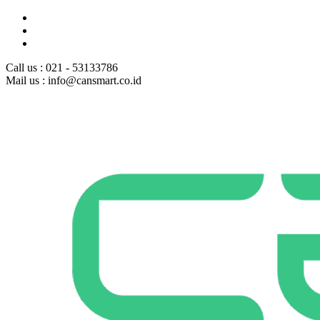
Call us : 021 - 53133786
Mail us : info@cansmart.co.id