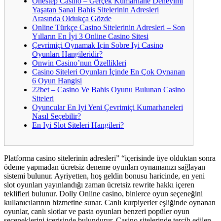
Onestep Casino – Gerçek Kumarhane Deneyimi
Yaşatan Sanal Bahis Sitelerinin Adresleri
Arasında Oldukça Gözde
Online Türkçe Casino Sitelerinin Adresleri – Son
Yılların En İyi 3 Online Casino Sitesi
Çevrimiçi Oynamak Için Sobre Iyi Casino
Oyunları Hangileridir?
Onwin Casino’nun Özellikleri
Casino Siteleri Oyunları İçinde En Çok Oynanan
6 Oyun Hangisi
22bet – Casino Ve Bahis Oyunu Bulunan Casino
Siteleri
Oyuncular En Iyi Yeni Çevrimiçi Kumarhaneleri
Nasıl Seçebilir?
En Iyi Slot Siteleri Hangileri?
Platforma casino sitelerinin adresleri” “içerisinde üye olduktan sonra
ödeme yapmadan ücretsiz deneme oyunları oynamanızı sağlayan
sistemi bulunur. Ayriyetten, hoş geldin bonusu haricinde, en yeni
slot oyunları yayınlandığı zaman ücretsiz rewrite hakkı içeren
teklifleri bulunur. Dolly Online casino, binlerce oyun seçeneğini
kullanıcılarının hizmetine sunar. Canlı kurpiyerler eşliğinde oynanan
oyunlar, canlı slotlar ve pasta oyunları benzeri popüler oyun
seçeneklerini içerisinde bulundurur. Casino sitelerinde tercih edilen