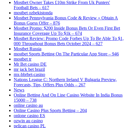
Mostbet Owner Takes £10m Strike From Uk Punters'
Football Bets – 617
mostbet ozbekistonda
Mostbet Pennsylvania Bonus Code & Review » Obtain A
Bonus Guess Offer – 876
Mostbet Promo: $200 Inside Bonus Bets Or Even First Bet
Insurance Coverage Up To $1k – 674
Mostbet Review: Promo Code Forbes Up To Be Able To $1,
000 Throughout Bonus Bets October 2024 – 627
Mostbet Russia
‎mostbet Sports Betting On The Particular App Store – 946
mostbet tr
Mr Bet casino DE
mr jack bet brazil
mx-bbrbet-casino
Nations League C: Northern Ireland V Bulgaria Preview,
Forecasts, Tips, Offers Plus Odds – 267
News
Online Betting And On Line Casino Website In India Bonus
15000 – 738
online casino au
Online Casino Plus Sports Betting – 204
onlone casino ES
ozwin au casino
pelican casino PL