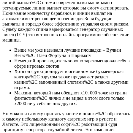
линий выплат%2C с теми современными машинами с
регулируемые линии выплат которые вы смогу активировать.
Понимание количеству барабанов и линий выплат на
автомате имеет решающее значение для Зная будущие
выплаты и гораздо более эффективно управляя своим риском.
Судьбу каждого спина варьироваться генератор случайных
чисел (ГСЧ) это встроено в онлайн-программное обеспечение
машины.
Выше мы уже называли лучшие площадки – Вулкан
Вегас%2C Плей Фортуна и Париматч.
Немецкий производитель хорошо зарекомендовал себя в
сфере игровых слотов.
Хотя он функционирует в основном же букмекерская
контора%2C зарухом также предлагает раздел
казино%2C заполненный слотами%2C а также другими
играми.
Максвин который нам обещают х10. 000 тоже из грани
фантастики%2C лично я не видел в этом слоте только
х2000 не у себя не них других.
Но можно и самому принять участие в поиске%2C обратилась
к самому небольшому каталогу азартных игр в рунете и
Латесте. Это лицензионный софт%2C работающий судя
принципу генератора случайной чисел. Это компании