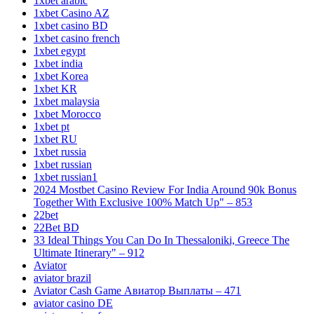
1xbet arabic
1xbet Casino AZ
1xbet casino BD
1xbet casino french
1xbet egypt
1xbet india
1xbet Korea
1xbet KR
1xbet malaysia
1xbet Morocco
1xbet pt
1xbet RU
1xbet russia
1xbet russian
1xbet russian1
2024 Mostbet Casino Review For India Around 90k Bonus
Together With Exclusive 100% Match Up" – 853
22bet
22Bet BD
33 Ideal Things You Can Do In Thessaloniki, Greece The
Ultimate Itinerary" – 912
Aviator
aviator brazil
Aviator Cash Game Авиатор Выплаты – 471
aviator casino DE