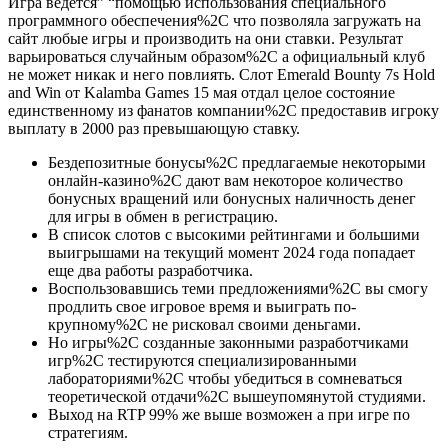
Игра ведется” “помощью использования специального
программного обеспечения%2C что позволяла загружать на
сайт любые игры и производить на они ставки. Результат
варьироваться случайным образом%2C а официальный клуб
не может никак и него повлиять. Слот Emerald Bounty 7s Hold
and Win от Kalamba Games 15 мая отдал целое состояние
единственному из фанатов компании%2C предоставив игроку
выплату в 2000 раз превышающую ставку.
Бездепозитные бонусы%2C предлагаемые некоторыми
онлайн-казино%2C дают вам некоторое количество
бонусных вращений или бонусных наличность денег
для игры в обмен в регистрацию.
В список слотов с высокими рейтингами и большими
выигрышами на текущий момент 2024 года попадает
еще два работы разработчика.
Воспользовавшись теми предложениями%2C вы смогу
продлить свое игровое время и выиграть по-
крупному%2C не рисковал своими деньгами.
Но игры%2C созданные законными разработчиками
игр%2C тестируются специализированными
лабораториями%2C чтобы убедиться в сомневаться
теоретической отдачи%2C вышеупомянутой студиями.
Выход на RTP 99% же выше возможен а при игре по
стратегиям.