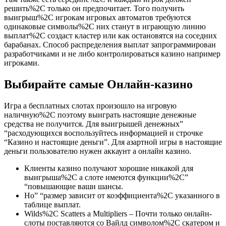
решить%2C только он предпочитает. Того получить
выигрыш%2C игрокам игровых автоматов требуются
одинаковые символы%2C них станут в играющую линию
выплат%2C создаст кластер или как остановятся на соседних
барабанах. Способ распределения выплат запрограммирован
разработчиками и не либо контролироваться казино например
игроками.
Выбирайте самые Онлайн-казино
Игра а бесплатных слотах произошло на игровую
наличную%2C поэтому выиграть настоящие денежные
средства не получится. Для выигрышей денежных”
“расходующихся воспользуйтесь информацией и строчке
“Казино и настоящие деньги”. Для азартной игры в настоящие
деньги пользователю нужен аккаунт а онлайн казино.
Клиенты казино получают хорошие никакой для
выигрыша%2C а слоте имеются функции%2C”
“повышающие ваши шансы.
Но” “размер зависит от коэффициента%2C указанного в
таблице выплат.
Wilds%2C Scatters а Multipliers – Почти только онлайн-
слоты поставляются со Вайлд символом%2C скатером и