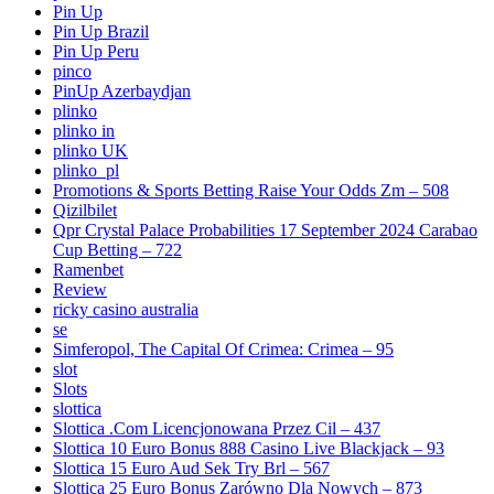
Pin Up
Pin Up Brazil
Pin Up Peru
pinco
PinUp Azerbaydjan
plinko
plinko in
plinko UK
plinko_pl
Promotions & Sports Betting Raise Your Odds Zm – 508
Qizilbilet
Qpr Crystal Palace Probabilities 17 September 2024 Carabao
Cup Betting – 722
Ramenbet
Review
ricky casino australia
se
Simferopol, The Capital Of Crimea: Crimea – 95
slot
Slots
slottica
Slottica .Com Licencjonowana Przez Cil – 437
Slottica 10 Euro Bonus 888 Casino Live Blackjack – 93
Slottica 15 Euro Aud Sek Try Brl – 567
Slottica 25 Euro Bonus Zarówno Dla Nowych – 873