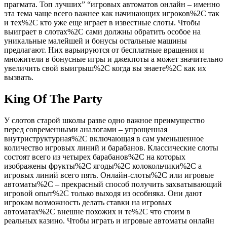
прагмата. Топ лучших” “игровых автоматов онлайн – именно
эта тема чаще всего важнее как начинающих игроков%2C так
и тех%2C кто уже еще играет в известные слоты. Чтобы
выиграет в слотах%2C сами должны обратить особое на
уникальные малейшей и бонусы остальные машины
предлагают. Них варьируются от бесплатные вращения и
множители в бонусные игры и джекпоты а может значительно
увеличить свой выигрыш%2C когда вы знаете%2C как их
вызвать.
King Of The Party
У слотов старой школы разве одно важное преимущество
перед современными аналогами – упрощенная
внутриструктурная%2C включающая в сам уменьшенное
количество игровых линий и барабанов. Классические слоты
состоят всего из четырех барабанов%2C на которых
изображены фрукты%2C ягоды%2C колокольчики%2C а
игровых линий всего пять. Онлайн-слоты%2C или игровые
автоматы%2C – прекрасный способ получить захватывающий
игровой опыт%2C только выходя из особняка. Они дают
игрокам возможность делать ставки на игровых
автоматах%2C внешне похожих и те%2C что стоим в
реальных казино. Чтобы играть и игровые автоматы онлайн