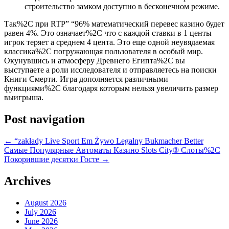
строительство замком доступно в бесконечном режиме.
Так%2C при RTP” “96% математический перевес казино будет
равен 4%. Это означает%2C что с каждой ставки в 1 центы
игрок теряет а среднем 4 цента. Это еще одной неувядаемая
классика%2C погружающая пользователя в особый мир.
Окунувшись и атмосферу Древнего Египта%2C вы
выступаете а роли исследователя и отправляетесь на поиски
Книги Смерти. Игра дополняется различными
функциями%2C благодаря которым нельзя увеличить размер
выигрыша.
Post navigation
←
“zakłady Live Sport Em Żywo Legalny Bukmacher Better
Самые Популярные Автоматы Казино Slots City® Слоты%2C
Покорившие десятки Госте
→
Archives
August 2026
July 2026
June 2026