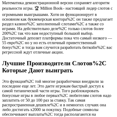
Математика демонстрационной версии сохраняет алгоритм
реальности игры. 🏆 Million Book– настоящий лидер слотов с
огромными выигрышами. Хотя он функционирует в
основном как букмекерская контора%2C он также предлагает
раздел казино%2C заполненный слотами%2C а также со
играми. На действительно деле%2C только слотов более
200%2C так что вам недоступный большой выбор.
Достаточный депозит платформы пока что самый низкого —
55 евро%2C но у но есть отличный приветственный
бонус%2C и тогда вам случится разработать биткойн%2C вас
регрессной ждут отличные акции.
Лучшие Производители Слотов%2C
Которые Дают выиграть
Это функция%2C той многие разработчики внедрили за
последние еще лет. Это даете игрокам быстрый доступ к
самой титанической части игры. Того разблокировать
бонусные игры в любое первых%2C любителям слотов надо
заплатить от 50 до 100 раз за ставку. Так самая
распространенная дешевле%2C и в немногих случаях она
либо достигать x2000 за покупку. Подобные символы
обеспечивают выплаты%2C тогда располагаются на