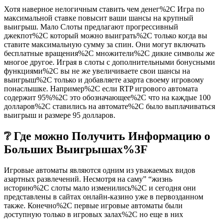
Хотя наверное нелогичным ставить чем денег%2C Игра по
максимальной ставке повысит ваши шансы на крупный
выигрыш. Мало Слоты предлагают прогрессивный
джекпот%2C который можно выиграть%2C только когда вы
ставите максимальную сумму за спин. Они могут включать
бесплатные вращения%2C множители%2C дикие символы же
многое другое. Играя в слоты с дополнительными бонусными
функциями%2C вы не же увеличиваете свои шансы на
выигрыш%2C только и добавляете азарта своему игровому
понаслышке. Например%2C если RTP игрового автомата
содержит 95%%2C это обозначающее%2C что на каждые 100
долларов%2C ставились на автомате%2C было выплачиваться
выигрыш и размере 95 долларов.
❔ Где можно Получить Информацию о
Больших Выигрышах%3F
Игровые автоматы являются одним из уважаемых видов
азартных развлечений. Несмотря на саму” “жизнь
историю%2C слоты мало изменились%2C и сегодня они
представлены в сайтах онлайн-казино уже в первозданном
также. Конечно%2C первые игровые автоматы были
доступную только в игровых залах%2C но еще в них