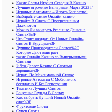
Какие Слоты Играют Сегодня В Казино
Лучшие огромные Выигрыши Марта 2023 Г
Игровых Автоматов – Играть Бесплатно!
Выбирайте самые Онлайн-казино
Играйте В Слоты С Прогрессивным
Джекпотом
Можно Ли выиграть Реальные Деньги в
Слотах%3F
Что Стоит ожидать От Новых Онлайн-
слотов В Будущем%3F
Лучшие Производители Слотов%2C
Которые Дают выиграет
такие Онлайн Казино со Выигрышными
Слотами
❔ Что Делает Казино С Слотами
хорошим%3F
Играть По Максимальной Ставке
Игровые Автоматы С Мобильного
бесплатно И Без Регистрации
Тематика Лучших Слотов
Бонусные Раунды В Слотах
Как выбрать Лучший Новый Онлайн-
слот%3F
Фруктовые Слоты
Супер Слоты