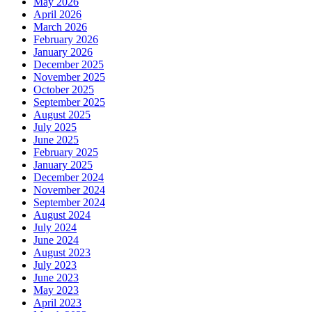
May 2026
April 2026
March 2026
February 2026
January 2026
December 2025
November 2025
October 2025
September 2025
August 2025
July 2025
June 2025
February 2025
January 2025
December 2024
November 2024
September 2024
August 2024
July 2024
June 2024
August 2023
July 2023
June 2023
May 2023
April 2023