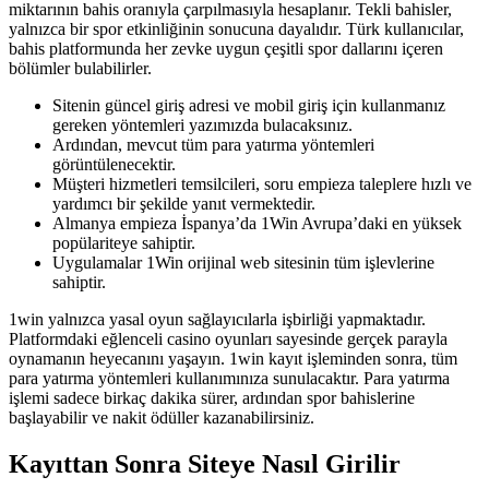
miktarının bahis oranıyla çarpılmasıyla hesaplanır. Tekli bahisler,
yalnızca bir spor etkinliğinin sonucuna dayalıdır. Türk kullanıcılar,
bahis platformunda her zevke uygun çeşitli spor dallarını içeren
bölümler bulabilirler.
Sitenin güncel giriş adresi ve mobil giriş için kullanmanız
gereken yöntemleri yazımızda bulacaksınız.
Ardından, mevcut tüm para yatırma yöntemleri
görüntülenecektir.
Müşteri hizmetleri temsilcileri, soru empieza taleplere hızlı ve
yardımcı bir şekilde yanıt vermektedir.
Almanya empieza İspanya’da 1Win Avrupa’daki en yüksek
popülariteye sahiptir.
Uygulamalar 1Win orijinal web sitesinin tüm işlevlerine
sahiptir.
1win yalnızca yasal oyun sağlayıcılarla işbirliği yapmaktadır.
Platformdaki eğlenceli casino oyunları sayesinde gerçek parayla
oynamanın heyecanını yaşayın. 1win kayıt işleminden sonra, tüm
para yatırma yöntemleri kullanımınıza sunulacaktır. Para yatırma
işlemi sadece birkaç dakika sürer, ardından spor bahislerine
başlayabilir ve nakit ödüller kazanabilirsiniz.
Kayıttan Sonra Siteye Nasıl Girilir