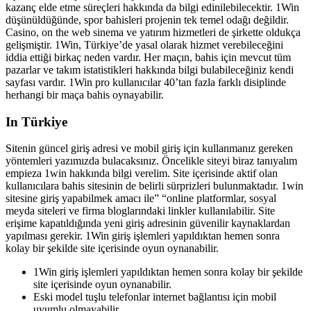
kazanç elde etme süreçleri hakkında da bilgi edinilebilecektir. 1Win
düşünüldüğünde, spor bahisleri projenin tek temel odağı değildir.
Casino, on the web sinema ve yatırım hizmetleri de şirkette oldukça
gelişmiştir. 1Win, Türkiye’de yasal olarak hizmet verebileceğini
iddia ettiği birkaç neden vardır. Her maçın, bahis için mevcut tüm
pazarlar ve takım istatistikleri hakkında bilgi bulabileceğiniz kendi
sayfası vardır. 1Win pro kullanıcılar 40’tan fazla farklı disiplinde
herhangi bir maça bahis oynayabilir.
In Türkiye
Sitenin güncel giriş adresi ve mobil giriş için kullanmanız gereken
yöntemleri yazımızda bulacaksınız. Öncelikle siteyi biraz tanıyalım
empieza 1win hakkında bilgi verelim. Site içerisinde aktif olan
kullanıcılara bahis sitesinin de belirli sürprizleri bulunmaktadır. 1win
sitesine giriş yapabilmek amacı ile” “online platformlar, sosyal
meyda siteleri ve firma bloglarındaki linkler kullanılabilir. Site
erişime kapatıldığında yeni giriş adresinin güvenilir kaynaklardan
yapılması gerekir. 1Win giriş işlemleri yapıldıktan hemen sonra
kolay bir şekilde site içerisinde oyun oynanabilir.
1Win giriş işlemleri yapıldıktan hemen sonra kolay bir şekilde
site içerisinde oyun oynanabilir.
Eski model tuşlu telefonlar internet bağlantısı için mobil
uyumlu olmayabilir.