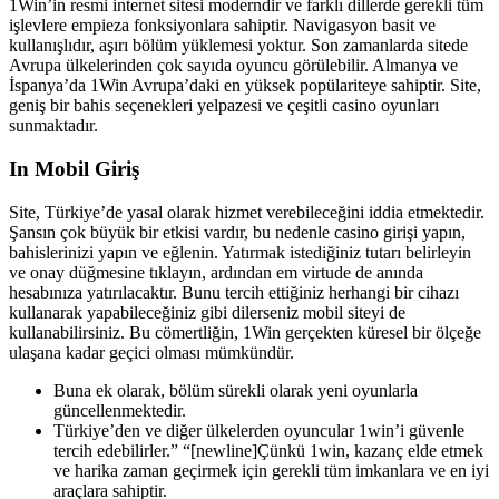
1Win’in resmi internet sitesi moderndir ve farklı dillerde gerekli tüm
işlevlere empieza fonksiyonlara sahiptir. Navigasyon basit ve
kullanışlıdır, aşırı bölüm yüklemesi yoktur. Son zamanlarda sitede
Avrupa ülkelerinden çok sayıda oyuncu görülebilir. Almanya ve
İspanya’da 1Win Avrupa’daki en yüksek popülariteye sahiptir. Site,
geniş bir bahis seçenekleri yelpazesi ve çeşitli casino oyunları
sunmaktadır.
In Mobil Giriş
Site, Türkiye’de yasal olarak hizmet verebileceğini iddia etmektedir.
Şansın çok büyük bir etkisi vardır, bu nedenle casino girişi yapın,
bahislerinizi yapın ve eğlenin. Yatırmak istediğiniz tutarı belirleyin
ve onay düğmesine tıklayın, ardından em virtude de anında
hesabınıza yatırılacaktır. Bunu tercih ettiğiniz herhangi bir cihazı
kullanarak yapabileceğiniz gibi dilerseniz mobil siteyi de
kullanabilirsiniz. Bu cömertliğin, 1Win gerçekten küresel bir ölçeğe
ulaşana kadar geçici olması mümkündür.
Buna ek olarak, bölüm sürekli olarak yeni oyunlarla
güncellenmektedir.
Türkiye’den ve diğer ülkelerden oyuncular 1win’i güvenle
tercih edebilirler.” “[newline]Çünkü 1win, kazanç elde etmek
ve harika zaman geçirmek için gerekli tüm imkanlara ve en iyi
araçlara sahiptir.