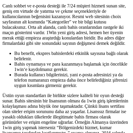
Canlı sohbet ve e-posta desteği ile 7/24 müşteri hizmeti sunan site,
geniş em virtude de yatırma ve çekme seçenekleriyle de
kullanıcılarının beğenisini kazanıyor. Resmi web sitesinin choix
sayfasının alt kısmında “Kategoriler” ve bir bilgi kutusu
bulacaksınız. Orta alt alanda, canlı bahis oranlarından rastgele iki
maçın gösterimi vardır. 1Win yeni giriş adresi, hemen her üyenin
merak ettiği empieza araştırdığı konulardan biridir. Bu adres diğer
firmalardaki gibi site sonundaki sayının değişmesi demek değildir.
Bu benefit, ekspres bahislerdeki etkinlik sayısına bağlı olarak
belirlenir.
Bahis oynamaya ve para kazanmaya başlamak için öncelikle
1win‘e kaydolmanız gerekir.
Burada kullanıcı bilgilerinizi, yani e-posta adresinizi ya da
telefon numaranızı empieza daha önce belirlediğiniz şifrenizi
uygun kısımlara girmeniz gerekir.
Üstün oyun standartları ile birlikte sizlere kaliteli bir oyun desteği
sunar. Bahis sitesinin bir lisansının olması da 1win giriş işlemlerinin
kolaylaşması adına büyük öne taşımaktadır. Çünkü lisans sertifası
olan siteler erişim sorununu daha az yaşarlar. Lisanssız firmalar ise
yasaklı oldukları ülkelerde illegitimate bahis firması olarak
görünürler ve erişim engeline uğrarlar. Örneğin Almanya üzerinden
1win giriş yapmak isterseniz “Bölgenizdeki hizmet, kumar
lisansımız tarafından kısıtlanmıştır. ” uyarısı alırsınız. 2016 yılında