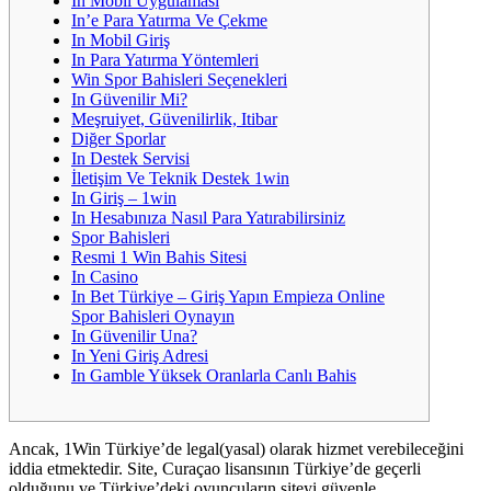
In Mobil Uygulaması
In’e Para Yatırma Ve Çekme
In Mobil Giriş
In Para Yatırma Yöntemleri
Win Spor Bahisleri Seçenekleri
In Güvenilir Mi?
Meşruiyet, Güvenilirlik, Itibar
Diğer Sporlar
In Destek Servisi
İletişim Ve Teknik Destek 1win
In Giriş – 1win
In Hesabınıza Nasıl Para Yatırabilirsiniz
Spor Bahisleri
Resmi 1 Win Bahis Sitesi
In Casino
In Bet Türkiye – Giriş Yapın Empieza Online
Spor Bahisleri Oynayın
In Güvenilir Una?
In Yeni Giriş Adresi
In Gamble Yüksek Oranlarla Canlı Bahis
Ancak, 1Win Türkiye’de legal(yasal) olarak hizmet verebileceğini
iddia etmektedir. Site, Curaçao lisansının Türkiye’de geçerli
olduğunu ve Türkiye’deki oyuncuların siteyi güvenle