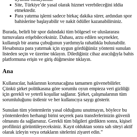
Site, Türkiye’de yasal olarak hizmet verebileceğini iddia
etmektedir.
Para yatırma işlemi sadece birkaç dakika sürer, ardından spor
bahislerine başlayabilir ve nakit ödüller kazanabilirsiniz.
Burada, belirli bir spor dalındaki tüm bölgesel ve uluslararası
turnuvalara erişebileceksiniz. Dahası, arzu edilen seçenekler,
kullanışlı bir arama çubuğunun yardımıyla rahatlıkla bulunabilir.
Hesabınıza para yatırmak için uygun gördüğünüz yöntemi sunulan
listeden seçin ve üzerine tıklayın. Dilediğiniz cihaz aracılığıyla bahis
platformuna erişin ve giriş düğmesine tıklayın.
Ana
Kullanıcılar, haklarının korunacağına tamamen güvenebilirler.
Çünkü şirket politikasına göre sorumlu oyun empieza veri gizliliği
için gerekli ve yeterli koşullar sağlanır. Şirket, çalışmalarının tüm
sorumluluğunu üstlenir ve her kullanıcıya saygı gösterir.
Sunulan tüm yöntemlerin yasal olduğunu unutmayın, böylece bu
yöntemlerden herhangi birini seçerek para transferlerinizin güvenli
olmasını da sağlarsınız. Gerekli tüm bilgileri girdikten sonra, kişisel
profilinizi görüntüleyeceksiniz. Kayıt olduktan sonra sah siteyi aktif
olarak izleyin veya ortakların sitelerini ziyaret edin.”