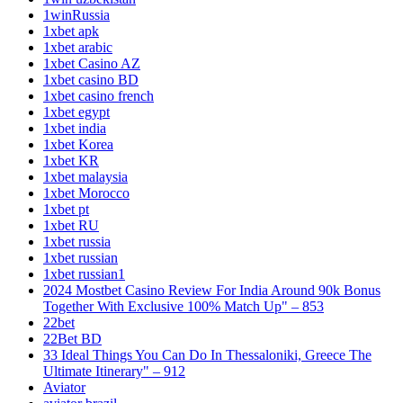
1winRussia
1xbet apk
1xbet arabic
1xbet Casino AZ
1xbet casino BD
1xbet casino french
1xbet egypt
1xbet india
1xbet Korea
1xbet KR
1xbet malaysia
1xbet Morocco
1xbet pt
1xbet RU
1xbet russia
1xbet russian
1xbet russian1
2024 Mostbet Casino Review For India Around 90k Bonus
Together With Exclusive 100% Match Up" – 853
22bet
22Bet BD
33 Ideal Things You Can Do In Thessaloniki, Greece The
Ultimate Itinerary" – 912
Aviator