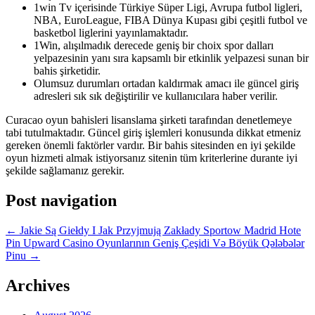
1win Tv içerisinde Türkiye Süper Ligi, Avrupa futbol ligleri,
NBA, EuroLeague, FIBA Dünya Kupası gibi çeşitli futbol ve
basketbol liglerini yayınlamaktadır.
1Win, alışılmadık derecede geniş bir choix spor dalları
yelpazesinin yanı sıra kapsamlı bir etkinlik yelpazesi sunan bir
bahis şirketidir.
Olumsuz durumları ortadan kaldırmak amacı ile güncel giriş
adresleri sık sık değiştirilir ve kullanıcılara haber verilir.
Curacao oyun bahisleri lisanslama şirketi tarafından denetlemeye
tabi tutulmaktadır. Güncel giriş işlemleri konusunda dikkat etmeniz
gereken önemli faktörler vardır. Bir bahis sitesinden en iyi şekilde
oyun hizmeti almak istiyorsanız sitenin tüm kriterlerine durante iyi
şekilde sağlamanız gerekir.
Post navigation
←
Jakie Są Giełdy I Jak Przyjmują Zakłady Sportow Madrid Hote
Pin Upward Casino Oyunlarının Geniş Çeşidi Və Böyük Qələbələr
Pinu
→
Archives