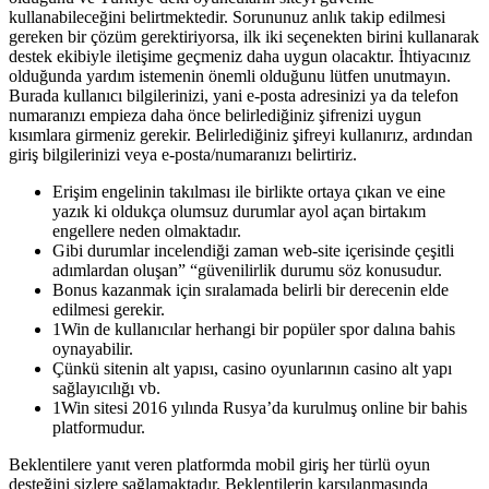
kullanabileceğini belirtmektedir. Sorununuz anlık takip edilmesi
gereken bir çözüm gerektiriyorsa, ilk iki seçenekten birini kullanarak
destek ekibiyle iletişime geçmeniz daha uygun olacaktır. İhtiyacınız
olduğunda yardım istemenin önemli olduğunu lütfen unutmayın.
Burada kullanıcı bilgilerinizi, yani e-posta adresinizi ya da telefon
numaranızı empieza daha önce belirlediğiniz şifrenizi uygun
kısımlara girmeniz gerekir. Belirlediğiniz şifreyi kullanırız, ardından
giriş bilgilerinizi veya e-posta/numaranızı belirtiriz.
Erişim engelinin takılması ile birlikte ortaya çıkan ve eine
yazık ki oldukça olumsuz durumlar ayol açan birtakım
engellere neden olmaktadır.
Gibi durumlar incelendiği zaman web-site içerisinde çeşitli
adımlardan oluşan” “güvenilirlik durumu söz konusudur.
Bonus kazanmak için sıralamada belirli bir derecenin elde
edilmesi gerekir.
1Win de kullanıcılar herhangi bir popüler spor dalına bahis
oynayabilir.
Çünkü sitenin alt yapısı, casino oyunlarının casino alt yapı
sağlayıcılığı vb.
1Win sitesi 2016 yılında Rusya’da kurulmuş online bir bahis
platformudur.
Beklentilere yanıt veren platformda mobil giriş her türlü oyun
desteğini sizlere sağlamaktadır. Beklentilerin karşılanmasında