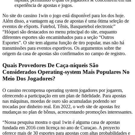
experiência de apostas e jogos.
No site do cassino 1win o jogo está disponível para los dos hoje.
Além disso, a vantagem ag casa de apostas é uma ótima seleção de
eventos de eSports. Futebol, Tênis, Basquetebol electronic”
“Hóquei são destacados no menu principal do site, enquanto
diferentes esportes são encaminhados para a seção “Outros
Esportes”. O site tem alguma função de tiro popular, mas não há
transmissões para eventos esportivos. Os argumentos sobre the
origem da casa de apostas são confirmados no campo de registro.
Quais Provedores De Caça-níqueis São
Considerados Operating-system Mais Populares No
Meio Dos Jogadores?
O cassino recompensa operating system jogadores por jogarem,
oferecendo a participação em um plan de fidelidade. Para apostas
nas máquinas, moedas de ouro são acumuladas podendo ser
trocadas por dinheiro real. Em 2022, o web site de apostas fez
mudanças no plan de bônus, acrescentando promoções interessantes.
“Nossa pesquisa mostra o qual 1win é alguma casa de apostas
fundada em 2016 com licença no ano de Curaçao. A proyecto
oferece mais de 30 esportes para apostas com altas probabilidades e