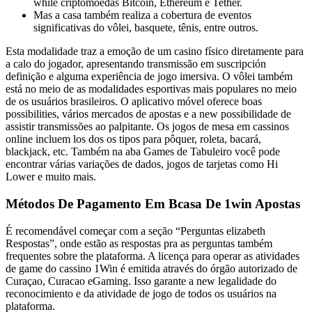
while criptomoedas Bitcoin, Ethereum e Tether.
Mas a casa também realiza a cobertura de eventos
significativas do vôlei, basquete, tênis, entre outros.
Esta modalidade traz a emoção de um casino físico diretamente para
a calo do jogador, apresentando transmissão em suscripción
definição e alguma experiência de jogo imersiva. O vôlei também
está no meio de as modalidades esportivas mais populares no meio
de os usuários brasileiros. O aplicativo móvel oferece boas
possibilities, vários mercados de apostas e a new possibilidade de
assistir transmissões ao palpitante. Os jogos de mesa em cassinos
online incluem los dos os tipos para pôquer, roleta, bacará,
blackjack, etc. Também na aba Games de Tabuleiro você pode
encontrar várias variações de dados, jogos de tarjetas como Hi
Lower e muito mais.
Métodos De Pagamento Em Bcasa De 1win Apostas
É recomendável começar com a seção “Perguntas elizabeth
Respostas”, onde estão as respostas pra as perguntas também
frequentes sobre the plataforma. A licença para operar as atividades
de game do cassino 1Win é emitida através do órgão autorizado de
Curaçao, Curacao eGaming. Isso garante a new legalidade do
reconocimiento e da atividade de jogo de todos os usuários na
plataforma.