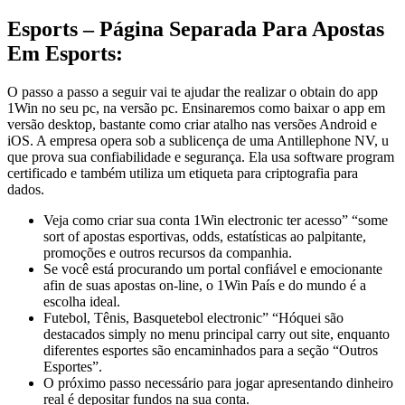
Esports – Página Separada Para Apostas
Em Esports:
O passo a passo a seguir vai te ajudar the realizar o obtain do app
1Win no seu pc, na versão pc. Ensinaremos como baixar o app em
versão desktop, bastante como criar atalho nas versões Android e
iOS. A empresa opera sob a sublicença de uma Antillephone NV, u
que prova sua confiabilidade e segurança. Ela usa software program
certificado e também utiliza um etiqueta para criptografia para
dados.
Veja como criar sua conta 1Win electronic ter acesso” “some
sort of apostas esportivas, odds, estatísticas ao palpitante,
promoções e outros recursos da companhia.
Se você está procurando um portal confiável e emocionante
afin de suas apostas on-line, o 1Win País e do mundo é a
escolha ideal.
Futebol, Tênis, Basquetebol electronic” “Hóquei são
destacados simply no menu principal carry out site, enquanto
diferentes esportes são encaminhados para a seção “Outros
Esportes”.
O próximo passo necessário para jogar apresentando dinheiro
real é depositar fundos na sua conta.