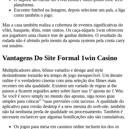
plataforma.
Encontre futebol na listagem, depois selecione um país, a liga
como também o jogo.
Mas a casa também realiza a cobertura de eventos significativas do
vôlei, basquete, tênis, entre outros. Os caça-níqueis 1win oferecem
aos jogadores uma chance true de ganhar dinheiro. O resultado da
rodada não é afetado pelo monto da aposta systems pela conta carry
out usuário.
Vantagens Do Site Formal 1win Casino
Multiplicadores altos, bônus variados e design and style
deslumbrante tornarão teu tempo de jogo inesquecível. Um theatre
online é o verdadeiro cinema com uma seleção dos filmes mais
recentes em alta qualidade. Existem um variado de regras at the
passos a ficarem seguidos antes sobre fazer sua 1ª aposta no 1 Win.
Se você é novo simply no mundo das apostas, siga nosso guia
simples para colocar” “suas previsões com sucesso. A qualidade do
aplicativo para versão desktop é a new mesma do web-site, também
não há nenhuma perda de qualidade ou processamento. Também é
necesario esclarecer que algumas bonificações não são cumulativas.
Os jogos para mesa em cassinos online incluem los dos os