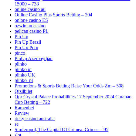
15000 – 738
online casino au
Online Casino Plus Sports Betting – 204
onlone casino ES
ozwin au casino
pelican casino PL
Pin Up
Pin Up Brazil
Pin Up Peru
pinco
PinUp Azerbaydjan
plinko
plinko in
plinko UK
plinko_pl
Promotions & Sports Betting Raise Your Odds Zm – 508
Qizilbilet
Qpr Crystal Palace Probabilities 17 September 2024 Carabao
Cup Betting – 722
Ramenbet
Review
ricky casino australia
se
Simferopol, The Capital Of Crimea: Crimea – 95
slot