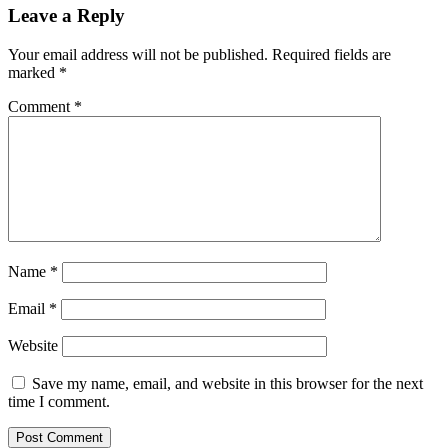
Leave a Reply
Your email address will not be published.
Required fields are
marked
*
Comment
*
Name
*
Email
*
Website
Save my name, email, and website in this browser for the next
time I comment.