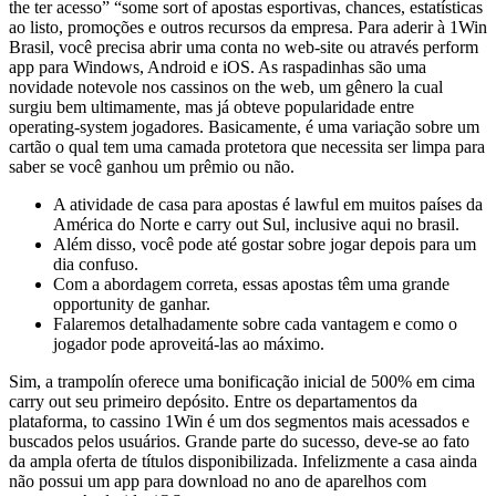
the ter acesso” “some sort of apostas esportivas, chances, estatísticas
ao listo, promoções e outros recursos da empresa. Para aderir à 1Win
Brasil, você precisa abrir uma conta no web-site ou através perform
app para Windows, Android e iOS. As raspadinhas são uma
novidade notevole nos cassinos on the web, um gênero la cual
surgiu bem ultimamente, mas já obteve popularidade entre
operating-system jogadores. Basicamente, é uma variação sobre um
cartão o qual tem uma camada protetora que necessita ser limpa para
saber se você ganhou um prêmio ou não.
A atividade de casa para apostas é lawful em muitos países da
América do Norte e carry out Sul, inclusive aqui no brasil.
Além disso, você pode até gostar sobre jogar depois para um
dia confuso.
Com a abordagem correta, essas apostas têm uma grande
opportunity de ganhar.
Falaremos detalhadamente sobre cada vantagem e como o
jogador pode aproveitá-las ao máximo.
Sim, a trampolín oferece uma bonificação inicial de 500% em cima
carry out seu primeiro depósito. Entre os departamentos da
plataforma, to cassino 1Win é um dos segmentos mais acessados e
buscados pelos usuários. Grande parte do sucesso, deve-se ao fato
da ampla oferta de títulos disponibilizada. Infelizmente a casa ainda
não possui um app para download no ano de aparelhos com