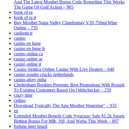
And The Latest Mostbet Bonus Code Regarding This Weeks
The Game Of Golf Action – 965
book of ra
book of ra it
Buy Mostbet Napa Valley Chardonnay V20 750ml Wine
Online – 735
casibom tr
casino
casino en ligne
casino en ligne fr
casino onlina ca
casino online ar
casinò online it
Casino Slottica Online Casino With Live Dealers – 640
casino zonder crucks netherlands
casino-glory india
Cheltenham Bookies Presents: Best Promotions With Regard
To Existing Customers Based On Oddschecker – 259
crazy time
csdino
Download Typically The App Mostbet Wagering" – 935
en
Extended Mostbet Benefit Code Syracuse: Safe $1 2k Sports
Betting Bonus For Mlb, Nfl, And Wnba This Week – 897
fortune tiger brazil