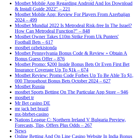
Mostbet Mobile App Regarding Android And Ios Download
& Install Guide 2022" – 221
Mostbet Mobile App: Review For Players From Azerbaijan
2024 – 499
Mostbet Mundial 2022 Is Metrodeal Risk-free In The Israel?
How Can Metrodeal Function?" – 848
Mostbet Owner Takes £10m Strike From Uk Punters'
Football Bets – 617
mostbet ozbekistonda
Mostbet Pennsylvania Bonus Code & Review » Obtain A
Bonus Guess Offer – 876
Mostbet Promo: $200 Inside Bonus Bets Or Even First Bet
Insurance Coverage Up To $1k – 674
Mostbet Review: Promo Code Forbes Up To Be Able To $1,
000 Throughout Bonus Bets October 2024 – 627
Mostbet Russia
‎mostbet Sports Betting On The Particular App Store – 946
mostbet tr
Mr Bet casino DE
mr jack bet brazil
mx-bbrbet-casino
Nations League C: Northern Ireland V Bulgaria Preview,
Forecasts, Tips, Offers Plus Odds – 267
News
Online Betting And On Line Casino Website In India Bonus