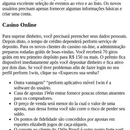
alguma excelente seleção de eventos ao vivo e ao listo. Os novos
usuários precisam apenas fornecer algumas informações básicas e
criar uma conta.
Casino Online
Para superar dinheiro, você precisará preencher seus dados pessoais.
Depois disto, o tempo de crédito dependerá perform serviço de
deposito. Para os novos clientes do cassino on-line, a administração
preparou rodadas grátis de boas-vindas. Você receberá 70 giros
grátis em teu primeiro depósito para R$ 150 ou mais. O prêmio fica
disponível imediatamente após você depositar dinheiro e fica ativo
por dois dias. Se você tiver problemas afin de fazer login no seu
perfil perform 1win, clique na «Esqueceu sua senha?
Outra vantagem” “perform aplicativo móvel 1win é a
software do usuário.
Casa de apostas 1Win entrar fornece poucas ofertas atraentes
para os compradores.
O preço de venda será menor do la cual o valor de uma
aposta, mas dessa forma você não corre o risco de perder seu
saldo.
Os pontos de fidelidade são concedidos por apostas em
esportes elizabeth jogos de caça-níqueis.
O suporte ao cliente do 1Win Brasil é outro ponto forte weil