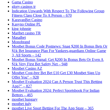
Gama Casino
glory-casinos tr
Indication Upwards With Respect To The Following Group
Fitness Class Close To A Person – 670
KaravanBet Casino
Kasyno Online PL
king johnnie
Maribet casino TR
Masalbet
Monobrand
Mostbet Bonus Code Postnews: Snag $200 In Bonus Bets Or
$1k Bet Insurance Plan For Yankees-guardians Online Game
3, All Sports – 142
Mostbet Bonus Signal: Get $200 In Bonus Bets Or Even A
$1k Very First Bet Safety Net – 948
Mostbet Casino AZ
Mostbet Cost-free Bet Bet £10 Get £30 Mostbet Sign Up
Offer You" – 928
Mostbet Evaluation 2024 Can A Person Trust This Betting
App?" – 827
Mostbet Evaluation 2024: Perfect Sportsbook For Indian
Bettors – 465
mostbet hungary
mostbet italy
‎mostbet Live Sport Betting For The App Store – 365