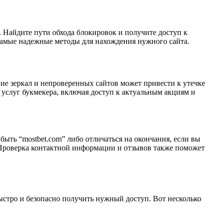
. Найдите пути обхода блокировок и получите доступ к
самые надежные методы для нахождения нужного сайта.
ие зеркал и непроверенных сайтов может привести к утечке
услуг букмекера, включая доступ к актуальным акциям и
ыть “mostbet.com” либо отличаться на окончания, если вы
. Проверка контактной информации и отзывов также поможет
быстро и безопасно получить нужный доступ. Вот несколько