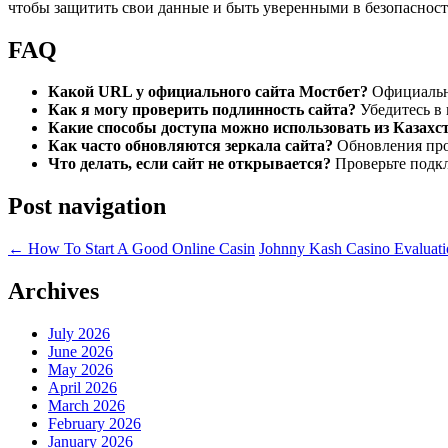
чтобы защитить свои данные и быть уверенными в безопасност
FAQ
Какой URL у официального сайта Мостбет?
Официальны
Как я могу проверить подлинность сайта?
Убедитесь в
Какие способы доступа можно использовать из Казахс
Как часто обновляются зеркала сайта?
Обновления про
Что делать, если сайт не открывается?
Проверьте подкл
Post navigation
←
How To Start A Good Online Casin
Johnny Kash Casino Evaluat
Archives
July 2026
June 2026
May 2026
April 2026
March 2026
February 2026
January 2026