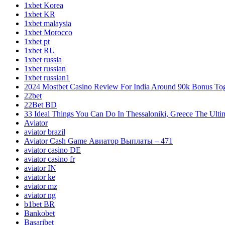
1xbet Korea
1xbet KR
1xbet malaysia
1xbet Morocco
1xbet pt
1xbet RU
1xbet russia
1xbet russian
1xbet russian1
2024 Mostbet Casino Review For India Around 90k Bonus To
22bet
22Bet BD
33 Ideal Things You Can Do In Thessaloniki, Greece The Ultim
Aviator
aviator brazil
Aviator Cash Game Авиатор Выплаты – 471
aviator casino DE
aviator casino fr
aviator IN
aviator ke
aviator mz
aviator ng
b1bet BR
Bankobet
Basaribet