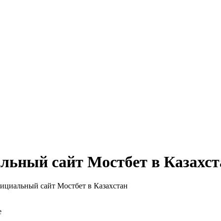
льный сайт Мостбет в Казахст
ициальный сайт Мостбет в Казахстан
е