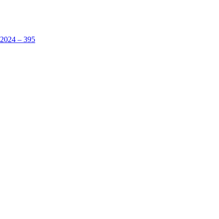
 2024 – 395