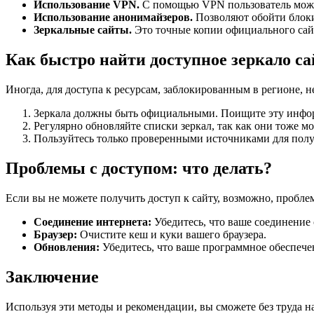
Использование VPN.
С помощью VPN пользователь может 
Использование анонимайзеров.
Позволяют обойти блоки
Зеркальные сайты.
Это точные копии официального сай
Как быстро найти доступное зеркало са
Иногда, для доступа к ресурсам, заблокированным в регионе, н
Зеркала должны быть официальными. Поищите эту инфор
Регулярно обновляйте списки зеркал, так как они тоже мо
Пользуйтесь только проверенными источниками для полу
Проблемы с доступом: что делать?
Если вы не можете получить доступ к сайту, возможно, проблем
Соединение интернета:
Убедитесь, что ваше соединение 
Браузер:
Очистите кеш и куки вашего браузера.
Обновления:
Убедитесь, что ваше программное обеспече
Заключение
Используя эти методы и рекомендации, вы сможете без труда н