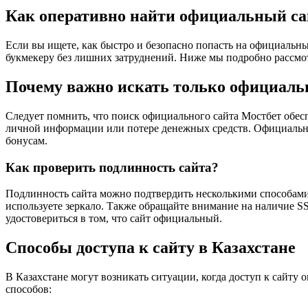
Как оперативно найти официальный са
Если вы ищете, как быстро и безопасно попасть на официальный
букмекеру без лишних затруднений. Ниже мы подробно рассмот
Почему важно искать только официаль
Следует помнить, что поиск официального сайта Мостбет обес
личной информации или потере денежных средств. Официальны
бонусам.
Как проверить подлинность сайта?
Подлинность сайта можно подтвердить несколькими способами.
используете зеркало. Также обращайте внимание на наличие S
удостовериться в том, что сайт официальный.
Способы доступа к сайту в Казахстане
В Казахстане могут возникать ситуации, когда доступ к сайту
способов: