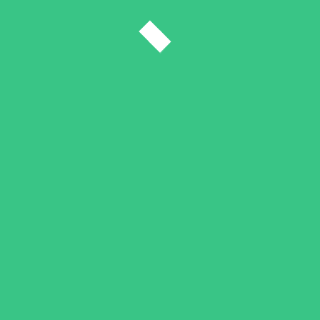
We will be here
Coming soon......! Kami sedang melakukan sesuatu di website ini