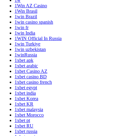
1w
1Win AZ Casino
1Win Brasil
1win Brazil
1win casino spanish
1win fr
1win India
1WIN Official In Russia
1win Turkiye
1win uzbekistan
1winRussia
1xbet apk
1xbet arabic
1xbet Casino AZ
1xbet casino BD
1xbet casino french
1xbet egypt
1xbet india
1xbet Korea
1xbet KR
1xbet malaysia
1xbet Morocco
1xbet pt
1xbet RU
1xbet russia