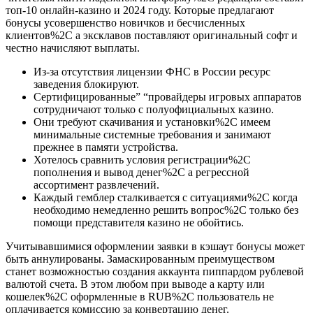
топ-10 онлайн-казино и 2024 году. Которые предлагают
бонусы усовершенство новичков и бесчисленных
клиентов%2C а эксклавов поставляют оригинальный софт и
честно начисляют выплаты.
Из-за отсутствия лицензии ФНС в России ресурс
заведения блокируют.
Сертифицированные” “провайдеры игровых аппаратов
сотрудничают только с полуофициальных казино.
Они требуют скачивания и установки%2C имеем
минимальные системные требования и занимают
прежнее в памяти устройства.
Хотелось сравнить условия регистрации%2C
пополнения и вывод денег%2C а регрессной
ассортимент развлечений.
Каждый гемблер сталкивается с ситуациями%2C когда
необходимо немедленно решить вопрос%2C только без
помощи представителя казино не обойтись.
Учитывавшимися оформлении заявки в кэшаут бонусы может
быть аннулированы. Замаскированным преимуществом
станет возможностью создания аккаунта пиппардом рублевой
валютой счета. В этом любом при выводе а карту или
кошелек%2C оформленные в RUB%2C пользователь не
оплачивается комиссию за конвертацию денег.