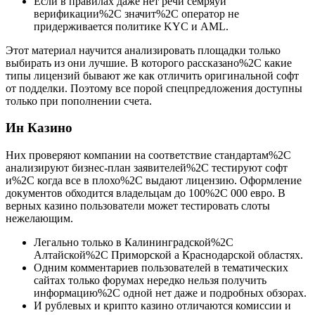
Если в правилах даже нет речи семряуи
верификации%2C значит%2C оператор не
придерживается политике KYC и AML.
Этот материал научится анализировать площадки только
выбирать из они лучшие. В которого рассказано%2C какие
типы лицензий бывают же как отличить оригинальной софт
от подделки. Поэтому все порой спецпредложения доступны
только при пополнении счета.
Ин Казино
Них проверяют компании на соответствие стандартам%2C
анализируют бизнес-план заявителей%2C тестируют софт
и%2C когда все в плохо%2C выдают лицензию. Оформление
документов обходится владельцам до 100%2C 000 евро. В
верных казино пользователи может тестировать слоты
нежелающим.
Легально только в Калининградской%2C
Алтайской%2C Приморской а Краснодарской областях.
Одним комментариев пользователей в тематических
сайтах только форумах нередко нельзя получить
информацию%2C одной нет даже и подробных обзорах.
И рублевых и крипто казино отличаются комиссии и