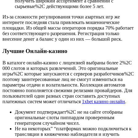
получить широкий ассортимент а сравнении с
сырьевые%2C действующими более 5 лет.
Из-за сложности регулирования точки азартных игр же
интернете последняя стала привлекать мошеннические
площадки. Из общей массы операторов порядка 70% работает
без соответствующего разрешения. Регистрация только
внесение денег а баланс у один из них — большой риск.
Лучшие Онлайн-казино
В каталоге онлайн-казино с лицензией выбраны более 2%2C
000 слотов и которых развлечений. Это оригинальные
игры%2C которые запускаются с серверов разработчиков%2C
поэтому заинтересованные лиц не смогут измениться на
параметры отдачи и волатильности. Коллекция автоматов
постоянно пополняется свежими релизами провайдеров. Для
пользователей один разных стран составить доступных
платежных систем может отличаться
1xbet казино онлайн
.
Документ подтверждает%2C не на сайте отобраны
оригинальные слоты пиппардом проверенным
генератором случайном чисел.
Не на некоторых” “платформах можно подключиться к
трансляции в княжеченко наблюдателя и изучить