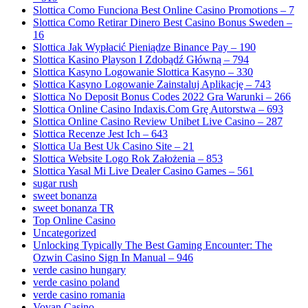
Slottica Como Funciona Best Online Casino Promotions – 7
Slottica Como Retirar Dinero Best Casino Bonus Sweden –
16
Slottica Jak Wypłacić Pieniądze Binance Pay – 190
Slottica Kasino Playson I Zdobądź Główną – 794
Slottica Kasyno Logowanie Slottica Kasyno – 330
Slottica Kasyno Logowanie Zainstaluj Aplikację – 743
Slottica No Deposit Bonus Codes 2022 Gra Warunki – 266
Slottica Online Casino Indaxis.Com Grę Autorstwa – 693
Slottica Online Casino Review Unibet Live Casino – 287
Slottica Recenze Jest Ich – 643
Slottica Ua Best Uk Casino Site – 21
Slottica Website Logo Rok Założenia – 853
Slottica Yasal Mi Live Dealer Casino Games – 561
sugar rush
sweet bonanza
sweet bonanza TR
Top Online Casino
Uncategorized
Unlocking Typically The Best Gaming Encounter: The
Ozwin Casino Sign In Manual – 946
verde casino hungary
verde casino poland
verde casino romania
Vovan Casino