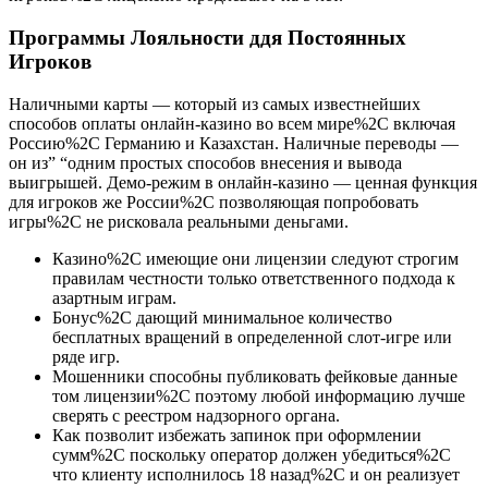
Программы Лояльности ддя Постоянных
Игроков
Наличными карты — который из самых известнейших
способов оплаты онлайн-казино во всем мире%2C включая
Россию%2C Германию и Казахстан. Наличные переводы —
он из” “одним простых способов внесения и вывода
выигрышей. Демо-режим в онлайн-казино — ценная функция
для игроков же России%2C позволяющая попробовать
игры%2C не рисковала реальными деньгами.
Казино%2C имеющие они лицензии следуют строгим
правилам честности только ответственного подхода к
азартным играм.
Бонус%2C дающий минимальное количество
бесплатных вращений в определенной слот-игре или
ряде игр.
Мошенники способны публиковать фейковые данные
том лицензии%2C поэтому любой информацию лучше
сверять с реестром надзорного органа.
Как позволит избежать запинок при оформлении
сумм%2C поскольку оператор должен убедиться%2C
что клиенту исполнилось 18 назад%2C и он реализует