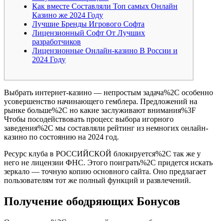
Как вместе Составляли Топ самых Онлайн
Казино же 2024 Году
Лучшие Бренды Игрового Софта
Лицензионный Софт От Лучших
разработчиков
Лицензионные Онлайн-казино В России и
2024 Году
Выбрать интернет-казино — непростым задача%2C особенно
усовершенство начинающего гемблера. Предложений на
рынке больше%2C но какие заслуживают внимания%3F
Чтобы посодействовать процесс выбора игорного
заведения%2C мы составляли рейтинг из немногих онлайн-
казино по состоянию на 2024 год.
Ресурс клуба в РОССИЙСКОЙ блокируется%2C так же у
него не лицензии ФНС. Этого поиграть%2C придется искать
зеркало — точную копию основного сайта. Оно предлагает
пользователям тот же полный функций и развлечений.
Получение ободряющих Бонусов