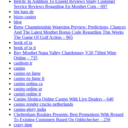
Betclic In Addition To Expekt Reviews Study Customer
Service Reviews Regarding En Mostbet Com – 697
big bass de
bizzo casino
blog
Bmw Championship Wagering Preview: Predictions, Chances
And The Latest Mostbet Bonus Code Regarding This Weeks
The Game Of Golf Action – 965
book of ra
book of ra it
Buy Mostbet Napa Valley Chardonnay V20 750ml Wine
Online – 735
casibom tr
casino
casino en ligne
casino en ligne fr
casino onlina ca
casino online ar
casinò online it
Casino Slottica Online Casino With Live Dealers – 640
casino zonder crucks netherlands
casino-glory india
Cheltenham Bookies Presents: Best Promotions With Regard
To Existing Customers Based On Oddschecker – 259
crazy time