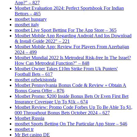
App?" – 827
Mostbet Evaluation 2024: Perfect Sportsbook For Indian
Bettors – 465
mostbet hungary
mostbet italy
‎mostbet Live Sport Betting For The App Store – 365
Mostbet Mobile App Regarding Android And Ios Download
& Install Guide 2022" – 221
Mostbet Mobile App: Review For Players From Azerbaijan
2024 – 499
Mostbet Mundial 2022 Is Metrodeal Risk-free In The Israel?
How Can Metrodeal Function?" – 848
Mostbet Owner Takes £10m Strike From Uk Punters'
Football Bets – 617
mostbet ozbekistonda
Mostbet Pennsylvania Bonus Code & Review » Obtain A
Bonus Guess Offer – 876
Mostbet Promo: $200 Inside Bonus Bets Or Even First Bet
Insurance Coverage Up To $1k – 674
Mostbet Review: Promo Code Forbes Up To Be Able To $1,
000 Throughout Bonus Bets October 2024 – 627
Mostbet Russia
‎mostbet Sports Betting On The Particular App Store – 946
mostbet tr
Mr Bet casino DE