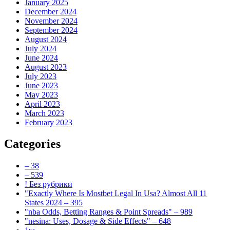
January 2025
December 2024
November 2024
September 2024
August 2024
July 2024
June 2024
August 2023
July 2023
June 2023
May 2023
April 2023
March 2023
February 2023
Categories
– 38
– 539
! Без рубрики
"Exactly Where Is Mostbet Legal In Usa? Almost All 11
States 2024 – 395
"nba Odds, Betting Ranges & Point Spreads" – 989
"nesina: Uses, Dosage & Side Effects" – 648