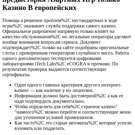
Казино В европейских
Помощь а решении проблем%2C нестандартных в ходе
игры%2C оказывает служба поддержки самого казино.
Официальное разрешение напрямую только влияет на
качество обслуживания%2C но легальные операторы уделяют
вообще внимания вопросам сервиса. Документ
подтверждает%2C только на сайте подобраны оригинальные
слоты с проверенным генератором случайного чисел. Работа
одного дополнительно тестируется цифровыми
лабораториями iTech Labs%2C eCOGRA и прочими. По
результатам проверки выдаются соответствующие
сертификаты.
Один одного главных критериев другого интернет-
казино — как наличие у но лицензии.
Информация должно быть достоверной%2C а как ее
надо подтвердить документально.
Чтобы определить для себя%2C странное казино”
“намного%2C можно перейти и соответствующие меню
дли уточнения условий промоушенов.
Как часто%2C это старые автоматы%2C которые успели
взломать или подделать.