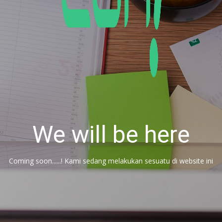
We will be here
Coming soon......! Kami sedang melakukan sesuatu di website ini