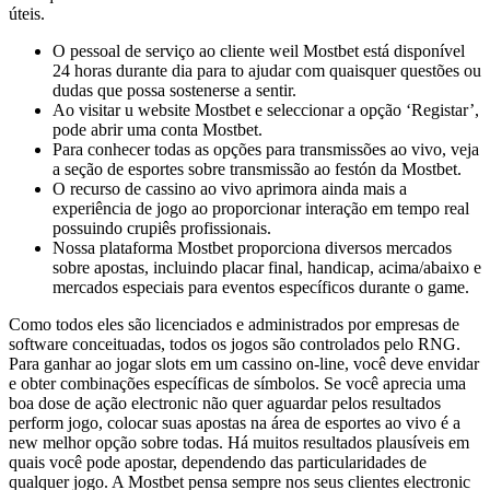
úteis.
O pessoal de serviço ao cliente weil Mostbet está disponível
24 horas durante dia para to ajudar com quaisquer questões ou
dudas que possa sostenerse a sentir.
Ao visitar u website Mostbet e seleccionar a opção ‘Registar’,
pode abrir uma conta Mostbet.
Para conhecer todas as opções para transmissões ao vivo, veja
a seção de esportes sobre transmissão ao festón da Mostbet.
O recurso de cassino ao vivo aprimora ainda mais a
experiência de jogo ao proporcionar interação em tempo real
possuindo crupiês profissionais.
Nossa plataforma Mostbet proporciona diversos mercados
sobre apostas, incluindo placar final, handicap, acima/abaixo e
mercados especiais para eventos específicos durante o game.
Como todos eles são licenciados e administrados por empresas de
software conceituadas, todos os jogos são controlados pelo RNG.
Para ganhar ao jogar slots em um cassino on-line, você deve envidar
e obter combinações específicas de símbolos. Se você aprecia uma
boa dose de ação electronic não quer aguardar pelos resultados
perform jogo, colocar suas apostas na área de esportes ao vivo é a
new melhor opção sobre todas. Há muitos resultados plausíveis em
quais você pode apostar, dependendo das particularidades de
qualquer jogo. A Mostbet pensa sempre nos seus clientes electronic