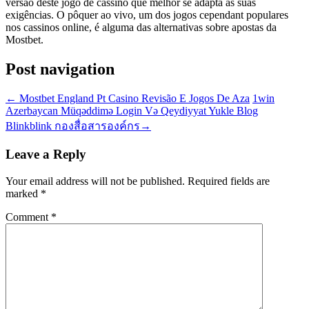
versão deste jogo de cassino que melhor se adapta às suas
exigências. O pôquer ao vivo, um dos jogos cependant populares
nos cassinos online, é alguma das alternativas sobre apostas da
Mostbet.
Post navigation
←
Mostbet England Pt Casino Revisão E Jogos De Aza
1win
Azerbaycan Müqəddimə Login Və Qeydiyyat Yukle Blog
Blinkblink กองสื่อสารองค์กร
→
Leave a Reply
Your email address will not be published.
Required fields are
marked
*
Comment
*