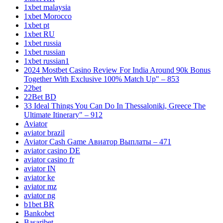
1xbet malaysia
1xbet Morocco
1xbet pt
1xbet RU
1xbet russia
1xbet russian
1xbet russian1
2024 Mostbet Casino Review For India Around 90k Bonus
Together With Exclusive 100% Match Up" – 853
22bet
22Bet BD
33 Ideal Things You Can Do In Thessaloniki, Greece The
Ultimate Itinerary" – 912
Aviator
aviator brazil
Aviator Cash Game Авиатор Выплаты – 471
aviator casino DE
aviator casino fr
aviator IN
aviator ke
aviator mz
aviator ng
b1bet BR
Bankobet
Basaribet