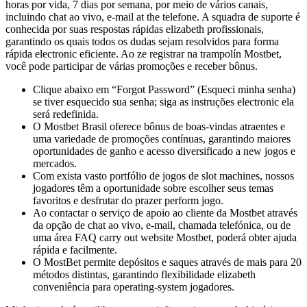
horas por vida, 7 dias por semana, por meio de vários canais,
incluindo chat ao vivo, e-mail at the telefone. A squadra de suporte é
conhecida por suas respostas rápidas elizabeth profissionais,
garantindo os quais todos os dudas sejam resolvidos para forma
rápida electronic eficiente. Ao ze registrar na trampolín Mostbet,
você pode participar de várias promoções e receber bônus.
Clique abaixo em “Forgot Password” (Esqueci minha senha)
se tiver esquecido sua senha; siga as instruções electronic ela
será redefinida.
O Mostbet Brasil oferece bônus de boas-vindas atraentes e
uma variedade de promoções contínuas, garantindo maiores
oportunidades de ganho e acesso diversificado a new jogos e
mercados.
Com exista vasto portfólio de jogos de slot machines, nossos
jogadores têm a oportunidade sobre escolher seus temas
favoritos e desfrutar do prazer perform jogo.
Ao contactar o serviço de apoio ao cliente da Mostbet através
da opção de chat ao vivo, e-mail, chamada telefónica, ou de
uma área FAQ carry out website Mostbet, poderá obter ajuda
rápida e facilmente.
O MostBet permite depósitos e saques através de mais para 20
métodos distintas, garantindo flexibilidade elizabeth
conveniência para operating-system jogadores.