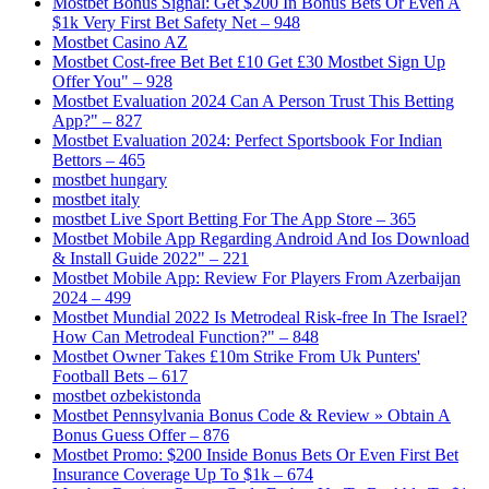
Mostbet Bonus Signal: Get $200 In Bonus Bets Or Even A
$1k Very First Bet Safety Net – 948
Mostbet Casino AZ
Mostbet Cost-free Bet Bet £10 Get £30 Mostbet Sign Up
Offer You" – 928
Mostbet Evaluation 2024 Can A Person Trust This Betting
App?" – 827
Mostbet Evaluation 2024: Perfect Sportsbook For Indian
Bettors – 465
mostbet hungary
mostbet italy
‎mostbet Live Sport Betting For The App Store – 365
Mostbet Mobile App Regarding Android And Ios Download
& Install Guide 2022" – 221
Mostbet Mobile App: Review For Players From Azerbaijan
2024 – 499
Mostbet Mundial 2022 Is Metrodeal Risk-free In The Israel?
How Can Metrodeal Function?" – 848
Mostbet Owner Takes £10m Strike From Uk Punters'
Football Bets – 617
mostbet ozbekistonda
Mostbet Pennsylvania Bonus Code & Review » Obtain A
Bonus Guess Offer – 876
Mostbet Promo: $200 Inside Bonus Bets Or Even First Bet
Insurance Coverage Up To $1k – 674