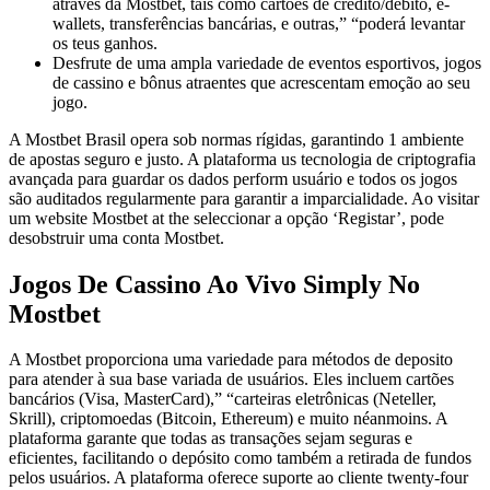
através da Mostbet, tais como cartões de crédito/débito, e-
wallets, transferências bancárias, e outras,” “poderá levantar
os teus ganhos.
Desfrute de uma ampla variedade de eventos esportivos, jogos
de cassino e bônus atraentes que acrescentam emoção ao seu
jogo.
A Mostbet Brasil opera sob normas rígidas, garantindo 1 ambiente
de apostas seguro e justo. A plataforma us tecnologia de criptografia
avançada para guardar os dados perform usuário e todos os jogos
são auditados regularmente para garantir a imparcialidade. Ao visitar
um website Mostbet at the seleccionar a opção ‘Registar’, pode
desobstruir uma conta Mostbet.
Jogos De Cassino Ao Vivo Simply No
Mostbet
A Mostbet proporciona uma variedade para métodos de deposito
para atender à sua base variada de usuários. Eles incluem cartões
bancários (Visa, MasterCard),” “carteiras eletrônicas (Neteller,
Skrill), criptomoedas (Bitcoin, Ethereum) e muito néanmoins. A
plataforma garante que todas as transações sejam seguras e
eficientes, facilitando o depósito como também a retirada de fundos
pelos usuários. A plataforma oferece suporte ao cliente twenty-four