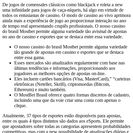
De jogos de comensales clássicos como blackjack e roleta a new
uma infinidade para jogos de caça-níqueis, há algo em virtude de
todos os entusiastas de cassino. O modo de cassino ao vivo aprimora
ainda mais a experiência de jogo ao proporcionar interação no ano
de tempo real apresentando crupiês profissionais. O nosso cassino
do brasil Mostbet permite alguma variedade tão avismal de apostas
no ano de cassino e esportes que se destaca entre essa variedade.
O nosso cassino do brasil Mostbet permite alguma variedade
tão grande de apostas em cassino e esportes que se destaca
entre essa gama.
Esses mercados são atualizados regularmente com base nas
últimas tendências e informações, proporcionando aos
jogadores as melhores opções de apostas on-line.
Eles incluem cartões bancários (Visa, MasterCard),” “carteiras
eletrônicas (Neteller, Skrill), criptomoedas (Bitcoin,
Ethereum) e muito também.
O MostBet Brasil oferece quatro formas discretos de cadastro,
incluindo uma que da voie criar uma conta com apenas o
clique.
Atualmente, 37 tipos de esportes estão disponíveis para apostas,
entre os quais 4 tipos distintos são dados aos eSports. Ele permite
que apostadores sobre todas as categorias apresentem probabilidades
competitivas, mas com a new possibilidade de atualizações diárias e