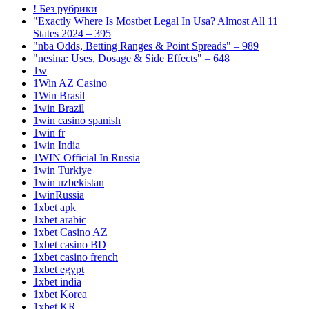
! Без рубрики
"Exactly Where Is Mostbet Legal In Usa? Almost All 11
States 2024 – 395
"nba Odds, Betting Ranges & Point Spreads" – 989
"nesina: Uses, Dosage & Side Effects" – 648
1w
1Win AZ Casino
1Win Brasil
1win Brazil
1win casino spanish
1win fr
1win India
1WIN Official In Russia
1win Turkiye
1win uzbekistan
1winRussia
1xbet apk
1xbet arabic
1xbet Casino AZ
1xbet casino BD
1xbet casino french
1xbet egypt
1xbet india
1xbet Korea
1xbet KR