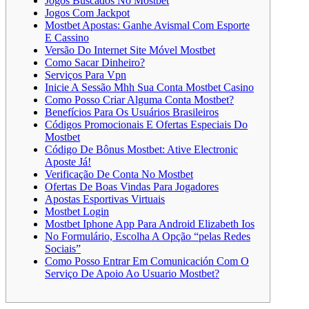
Jogos Buscados No Mostbet
Jogos Com Jackpot
Mostbet Apostas: Ganhe Avismal Com Esporte
E Cassino
Versão Do Internet Site Móvel Mostbet
Como Sacar Dinheiro?
Serviços Para Vpn
Inicie A Sessão Mhh Sua Conta Mostbet Casino
Como Posso Criar Alguma Conta Mostbet?
Benefícios Para Os Usuários Brasileiros
Códigos Promocionais E Ofertas Especiais Do
Mostbet
Código De Bônus Mostbet: Ative Electronic
Aposte Já!
Verificação De Conta No Mostbet
Ofertas De Boas Vindas Para Jogadores
Apostas Esportivas Virtuais
Mostbet Login
Mostbet Iphone App Para Android Elizabeth Ios
No Formulário, Escolha A Opção “pelas Redes
Sociais”
Como Posso Entrar Em Comunicación Com O
Serviço De Apoio Ao Usuario Mostbet?