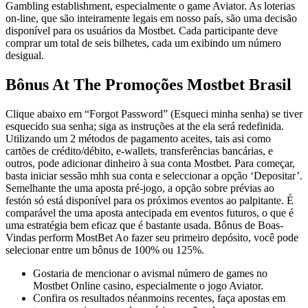
Gambling establishment, especialmente o game Aviator. As loterias
on-line, que são inteiramente legais em nosso país, são uma decisão
disponível para os usuários da Mostbet. Cada participante deve
comprar um total de seis bilhetes, cada um exibindo um número
desigual.
Bônus At The Promoções Mostbet Brasil
Clique abaixo em “Forgot Password” (Esqueci minha senha) se tiver
esquecido sua senha; siga as instruções at the ela será redefinida.
Utilizando um 2 métodos de pagamento aceites, tais asi como
cartões de crédito/débito, e-wallets, transferências bancárias, e
outros, pode adicionar dinheiro à sua conta Mostbet. Para começar,
basta iniciar sessão mhh sua conta e seleccionar a opção ‘Depositar’.
Semelhante the uma aposta pré-jogo, a opção sobre prévias ao
festón só está disponível para os próximos eventos ao palpitante. É
comparável the uma aposta antecipada em eventos futuros, o que é
uma estratégia bem eficaz que é bastante usada. Bônus de Boas-
Vindas perform MostBet Ao fazer seu primeiro depósito, você pode
selecionar entre um bônus de 100% ou 125%.
Gostaria de mencionar o avismal número de games no
Mostbet Online casino, especialmente o jogo Aviator.
Confira os resultados néanmoins recentes, faça apostas em