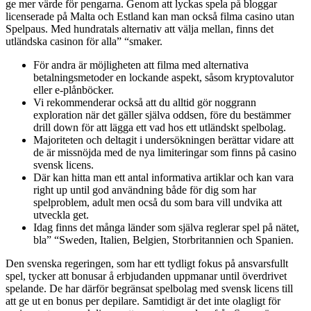
ge mer värde för pengarna. Genom att lyckas spela på bloggar
licenserade på Malta och Estland kan man också filma casino utan
Spelpaus. Med hundratals alternativ att välja mellan, finns det
utländska casinon för alla” “smaker.
För andra är möjligheten att filma med alternativa
betalningsmetoder en lockande aspekt, såsom kryptovalutor
eller e-plånböcker.
Vi rekommenderar också att du alltid gör noggrann
exploration när det gäller själva oddsen, före du bestämmer
drill down för att lägga ett vad hos ett utländskt spelbolag.
Majoriteten och deltagit i undersökningen berättar vidare att
de är missnöjda med de nya limiteringar som finns på casino
svensk licens.
Där kan hitta man ett antal informativa artiklar och kan vara
right up until god användning både för dig som har
spelproblem, adult men ocså du som bara vill undvika att
utveckla get.
Idag finns det många länder som själva reglerar spel på nätet,
bla” “Sweden, Italien, Belgien, Storbritannien och Spanien.
Den svenska regeringen, som har ett tydligt fokus på ansvarsfullt
spel, tycker att bonusar å erbjudanden uppmanar until överdrivet
spelande. De har därför begränsat spelbolag med svensk licens till
att ge ut en bonus per depilare. Samtidigt är det inte olagligt för