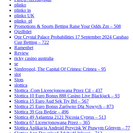
plinko
plinko in
plinko UK
plinko_pl
Promotions & Sports Betting Raise Your Odds Zm – 508
Qizilbilet
Qpr Crystal Palace Probabilities 17 September 2024 Carabao
Cup Betting – 722
Ramenbet
Review
ricky casino australia
se
Simferopol, The Capital Of Crimea: Crimea – 95
slot
Slots
slottica
Slottica .Com Licencjonowana Przez Cil – 437
Slottica 10 Euro Bonus 888 Casino Live Blackjack – 93
Slottica 15 Euro Aud Sek Try Brl – 567
Slottica 25 Euro Bonus Zarówno Dla Nowych – 873
Slottica 39 Gra Będzie – 496
Slottica 49 Aglantzia 2121 Nicosia Cyprus – 513
Slottica 67 Licencjonowana Przez – 365
Slottica Aplikacja Android Przycisk W Prawym Górnym – 77