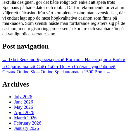
lekfulla designen, gör det både roligt och enkelt att spela trots
Spelpaus på både dator och mobil. Därför rekommenderar vi att ni
väljer ett nätcasino från vårt kompletta casino utan svensk lista, där
vi endast lagt upp de mest högkvalitativa casinon som finns på
marknaden. Som svensk måste man fortfarande registrera sig på de
casinon, men registreringsprocessen är kortare och snabbare än på
ett vanligt olicensierat casino.
Post navigation
←
1xbet Зеркало Букмекерской Конторы На сегодня ⭐️ Войти
и Официальный Сайт 1хбет Прямо Сейчас судя Рабочей
Ссылк
Online Slots Online Spielautomaten 1500 Bonu
→
Archives
July 2026
June 2026
May 2026
April 2026
March 2026
February 2026
January 2026