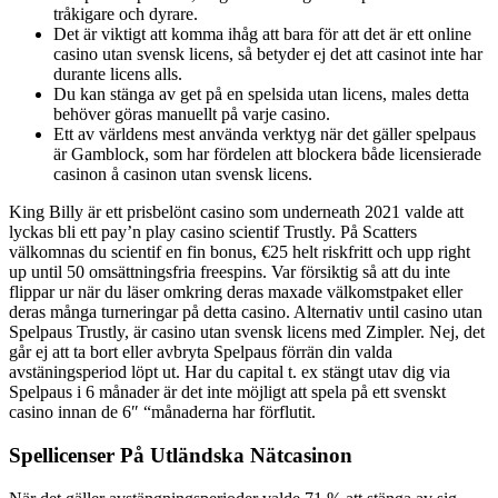
tråkigare och dyrare.
Det är viktigt att komma ihåg att bara för att det är ett online
casino utan svensk licens, så betyder ej det att casinot inte har
durante licens alls.
Du kan stänga av get på en spelsida utan licens, males detta
behöver göras manuellt på varje casino.
Ett av världens mest använda verktyg när det gäller spelpaus
är Gamblock, som har fördelen att blockera både licensierade
casinon å casinon utan svensk licens.
King Billy är ett prisbelönt casino som underneath 2021 valde att
lyckas bli ett pay’n play casino scientif Trustly. På Scatters
välkomnas du scientif en fin bonus, €25 helt riskfritt och upp right
up until 50 omsättningsfria freespins. Var försiktig så att du inte
flippar ur när du läser omkring deras maxade välkomstpaket eller
deras många turneringar på detta casino. Alternativ until casino utan
Spelpaus Trustly, är casino utan svensk licens med Zimpler. Nej, det
går ej att ta bort eller avbryta Spelpaus förrän din valda
avstäningsperiod löpt ut. Har du capital t. ex stängt utav dig via
Spelpaus i 6 månader är det inte möjligt att spela på ett svenskt
casino innan de 6″ “månaderna har förflutit.
Spellicenser På Utländska Nätcasinon