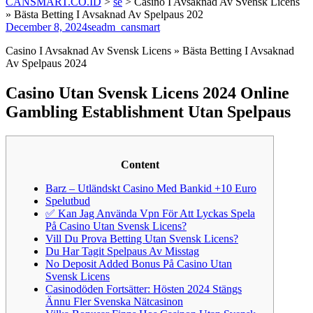
CANSMART.CO.ID
>
se
>
Casino I Avsaknad Av Svensk Licens
» Bästa Betting I Avsaknad Av Spelpaus 202
December 8, 2024
se
adm_cansmart
Casino I Avsaknad Av Svensk Licens » Bästa Betting I Avsaknad
Av Spelpaus 2024
Casino Utan Svensk Licens 2024 Online
Gambling Establishment Utan Spelpaus
Content
Barz – Utländskt Casino Med Bankid +10 Euro
Spelutbud
✅ Kan Jag Använda Vpn För Att Lyckas Spela
På Casino Utan Svensk Licens?
Vill Du Prova Betting Utan Svensk Licens?
Du Har Tagit Spelpaus Av Misstag
No Deposit Added Bonus På Casino Utan
Svensk Licens
Casinodöden Fortsätter: Hösten 2024 Stängs
Ännu Fler Svenska Nätcasinon