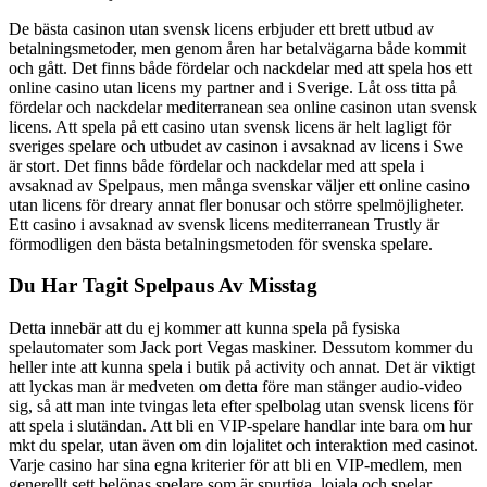
De bästa casinon utan svensk licens erbjuder ett brett utbud av
betalningsmetoder, men genom åren har betalvägarna både kommit
och gått. Det finns både fördelar och nackdelar med att spela hos ett
online casino utan licens my partner and i Sverige. Låt oss titta på
fördelar och nackdelar mediterranean sea online casinon utan svensk
licens. Att spela på ett casino utan svensk licens är helt lagligt för
sveriges spelare och utbudet av casinon i avsaknad av licens i Swe
är stort. Det finns både fördelar och nackdelar med att spela i
avsaknad av Spelpaus, men många svenskar väljer ett online casino
utan licens för dreary annat fler bonusar och större spelmöjligheter.
Ett casino i avsaknad av svensk licens mediterranean Trustly är
förmodligen den bästa betalningsmetoden för svenska spelare.
Du Har Tagit Spelpaus Av Misstag
Detta innebär att du ej kommer att kunna spela på fysiska
spelautomater som Jack port Vegas maskiner. Dessutom kommer du
heller inte att kunna spela i butik på activity och annat. Det är viktigt
att lyckas man är medveten om detta före man stänger audio-video
sig, så att man inte tvingas leta efter spelbolag utan svensk licens för
att spela i slutändan. Att bli en VIP-spelare handlar inte bara om hur
mkt du spelar, utan även om din lojalitet och interaktion med casinot.
Varje casino har sina egna kriterier för att bli en VIP-medlem, men
generellt sett belönas spelare som är spurtiga, lojala och spelar