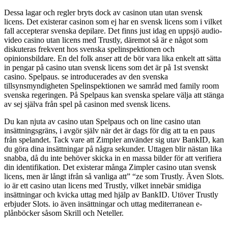
Dessa lagar och regler bryts dock av casinon utan utan svensk
licens. Det existerar casinon som ej har en svensk licens som i vilket
fall accepterar svenska depilare. Det finns just idag en uppsjö audio-
video casino utan licens med Trustly, däremot så är e något som
diskuteras frekvent hos svenska spelinspektionen och
opinionsbildare. En del folk anser att de bör vara lika enkelt att sätta
in pengar på casino utan svensk licens som det är på 1st svenskt
casino. Spelpaus. se introducerades av den svenska
tillsynsmyndigheten Spelinspektionen we samråd med family room
svenska regeringen. På Spelpaus kan svenska spelare välja att stänga
av sej själva från spel på casinon med svensk licens.
Du kan njuta av casino utan Spelpaus och on line casino utan
insättningsgräns, i avgör själv när det är dags för dig att ta en paus
från spelandet. Tack vare att Zimpler använder sig utav BankID, kan
du göra dina insättningar på några sekunder. Uttagen blir nästan lika
snabba, då du inte behöver skicka in en massa bilder för att verifiera
din identifikation. Det existerar många Zimpler casino utan svensk
licens, men är långt ifrån så vanliga att” “ze som Trustly. Även Slots.
io är ett casino utan licens med Trustly, vilket innebär smidiga
insättningar och kvicka uttag med hjälp av BankID. Utöver Trustly
erbjuder Slots. io även insättningar och uttag mediterranean e-
plånböcker såsom Skrill och Neteller.