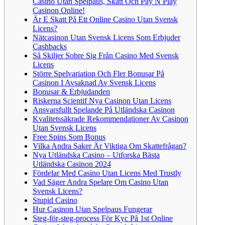
Casino Utan Spelpaus, Skatt Och Pay N Play
Casinon Online!
Är E Skatt På Ett Online Casino Utan Svensk
Licens?
Nätcasinon Utan Svensk Licens Som Erbjuder
Cashbacks
Så Skiljer Sobre Sig Från Casino Med Svensk
Licens
Större Spelvariation Och Fler Bonusar På
Casinon I Avsaknad Av Svensk Licens
Bonusar & Erbjudanden
Riskerna Scientif Nya Casinon Utan Licens
Ansvarsfullt Spelande På Utländska Casinon
Kvalitetssäkrade Rekommendationer Av Casinon
Utan Svensk Licens
Free Spins Som Bonus
Vilka Andra Saker Är Viktiga Om Skattefrågan?
Nya Utländska Casino – Utforska Bästa
Utländska Casinon 2024
Fördelar Med Casino Utan Licens Med Trustly
Vad Säger Andra Spelare Om Casino Utan
Svensk Licens?
Stupid Casino
Hur Casinon Utan Spelpaus Fungerar
Steg-för-steg-process För Kyc På 1st Online