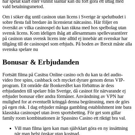
har spelat klart eller vunnit slantar kan du fort göra ett uttag med
vald betalningsmetod.
Om i söker dig until casinon utan licens i Sverige är spelutbudet i
sobre flesta fall bredare än licensierat nätcasino. Här följer en
översikt av vilka casinospel du kan räkna med hos spelbolag utan
svensk licens. Kom ideligen ihåg att allesammans spellevarantörer
på casinon utan svensk licens inte alltid ej innebär att svenskar har
tillgång till de casinospel som erbjuds. På boden av Brexit måste alla
svenska spelare nu
Bonusar & Erbjudanden
Fortsätt filma på Casitsu Online casino och du kan ta del audio-
video free spins, cashback och mycket dyrare genom deras VIP-
program. Ett område där BonkersBet kan förbättras är dess
erbjudanden till spelare från Sverige, då casinot för närvarande ej
erbjuder bonusar eller andra förmåner. Användning av VPN har
mulighed for at eventuellt kringgå denna begränsning, men de görs
på egen risk. I dag erbjuder många gambling establishment inte bara
klassiska casinospel utan även sportsbetting. För get som gillar
family room kombinationen är Spassino Casino ett riktigt bra val.
Vill man filma igen kan man självklart göra en ny insättning
när man helst önskar utan kostnad.