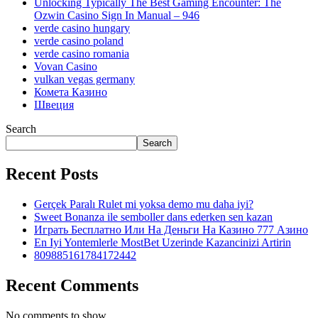
Unlocking Typically The Best Gaming Encounter: The
Ozwin Casino Sign In Manual – 946
verde casino hungary
verde casino poland
verde casino romania
Vovan Casino
vulkan vegas germany
Комета Казино
Швеция
Search
Search
Recent Posts
Gerçek Paralı Rulet mi yoksa demo mu daha iyi?
Sweet Bonanza ile semboller dans ederken sen kazan
Играть Бесплатно Или На Деньги На Казино 777 Азино
En Iyi Yontemlerle MostBet Uzerinde Kazancinizi Artirin
809885161784172442
Recent Comments
No comments to show.