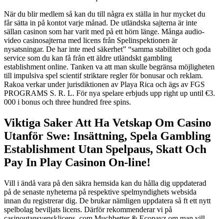
När du blir medlem så kan du till några ex ställa in hur mycket du
får sätta in på kontot varje månad. De utländska sajterna är inte
sällan casinon som har varit med på ett hörn länge. Många audio-
video casinosajterna med licens från Spelinspektionen är
nysatsningar. De har inte med säkerhet” “samma stabilitet och goda
service som du kan få från ett äldre utländskt gambling
establishment online. Tanken va att man skulle begränsa möjligheten
till impulsiva spel scientif striktare regler för bonusar och reklam.
Rakoa verkar under jurisdiktionen av Playa Rica och ägs av FGS
PROGRAMS S. R. L. För nya spelare erbjuds upp right up until €3.
000 i bonus och three hundred free spins.
Viktiga Saker Att Ha Vetskap Om Casino
Utanför Swe: Insättning, Spela Gambling
Establishment Utan Spelpaus, Skatt Och
Pay In Play Casinon On-line!
Vill i ändå vara på den säkra hemsida kan du hålla dig uppdaterad
på de senaste nyheterna på respektive spelmyndighets websida
innan du registrerar dig. De brukar nämligen uppdatera så ft ett nytt
spelbolag beviljats licens. Därför rekommenderar vi på
casinoutansvensklicens. com Muchbetter & Ecopayz om man vill