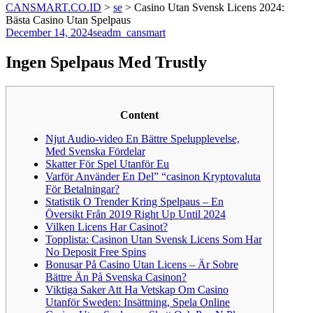
CANSMART.CO.ID
>
se
>
Casino Utan Svensk Licens 2024:
Bästa Casino Utan Spelpaus
December 14, 2024
se
adm_cansmart
Ingen Spelpaus Med Trustly
Content
Njut Audio-video En Bättre Spelupplevelse,
Med Svenska Fördelar
Skatter För Spel Utanför Eu
Varför Använder En Del” “casinon Kryptovaluta
För Betalningar?
Statistik O Trender Kring Spelpaus – En
Översikt Från 2019 Right Up Until 2024
Vilken Licens Har Casinot?
Topplista: Casinon Utan Svensk Licens Som Har
No Deposit Free Spins
Bonusar På Casino Utan Licens – Är Sobre
Bättre Än På Svenska Casinon?
Viktiga Saker Att Ha Vetskap Om Casino
Utanför Sweden: Insättning, Spela Online