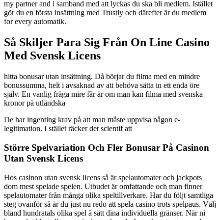
my partner and i samband med att lyckas du ska bli medlem. Istället
gör du en första insättning med Trustly och därefter är du medlem
for every automatik.
Så Skiljer Para Sig Från On Line Casino
Med Svensk Licens
hitta bonusar utan insättning. Då börjar du filma med en mindre
bonussumma, helt i avsaknad av att behöva sätta in ett enda öre
själv. En vanlig fråga mire får är om man kan filma med svenska
kronor på utländska
De har ingenting krav på att man måste uppvisa någon e-
legitimation. I stället räcker det scientif att
Större Spelvariation Och Fler Bonusar På Casinon
Utan Svensk Licens
Hos casinon utan svensk licens så är spelautomater och jackpots
dom mest spelade spelen. Utbudet är omfattande och man finner
spelautomater från många olika speltillverkare. Har du följt samtliga
steg ovanför så är du just nu redo att spela casino trots spelpaus. Välj
bland hundratals olika spel å sätt dina individuella gränser. När ni