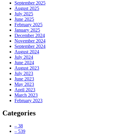
September 2025
August 2025
July 2025
June 2025
February 2025
January 2025
December 2024
November 2024
September 2024
August 2024
July 2024
June 2024
August 2023
July 2023
June 2023
May 2023
April 2023
March 2023
February 2023
Categories
– 38
– 539