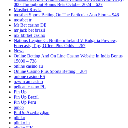
000 Throughout Bonus Bets October 2024 – 627
Mostbet Russia
‎mostbet Sports Betting On The Particular App Store – 946
mostbet tr
Mr Bet casino DE
mr jack bet brazil
mx-bbrbet-casino
Nations League C: Northern Ireland V Bulgaria Preview,
Forecasts, Tips, Offers Plus Odds – 267
News
Online Betting And On Line Casino Website In India Bonus
15000 – 738
online casino au
Online Casino Plus Sports Betting – 204
onlone casino ES
ozwin au casino
pelican casino PL
Pin Up
Pin Up Brazil
Pin Up Peru
pinco
PinUp Azerbaydjan
plinko
plinko in
plinko UK