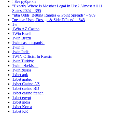
! Без рубрики
"Exactly Where Is Mostbet Legal In Usa? Almost All 11
States 2024 – 395
"nba Odds, Betting Ranges & Point Spreads" – 989
"nesina: Uses, Dosage & Side Effects" – 648
1w
1Win AZ Casino
1Win Brasil
1win Brazil
1win casino spanish
1win fr
1win India
1WIN Official In Russia
1win Turkiye
1win uzbekistan
1winRussia
1xbet apk
1xbet arabic
1xbet Casino AZ
1xbet casino BD
1xbet casino french
1xbet egypt
1xbet india
1xbet Korea
1xbet KR