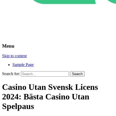
Menu
Skip to content
Sample Page
Search for:
Casino Utan Svensk Licens
2024: Bästa Casino Utan
Spelpaus