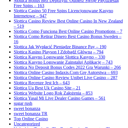
Slottica Bonus Bez Depozytu: Odbierz Swoje Pięćdziesiąt
Free Spins – 163
Slottica Casino 50 Free Spins Licencjonowane Kasyno
Internetowe – 947
Slottica Casino Review Best Online Casino In New Zealand
– 519
Slottica Como Funciona Best Online Casino Promotions – 7
Slottica Como Retirar Dinero Best Casino Bonus Sweden –
16
Slottica Jak Wypłacić Pieniądze Binance Pay – 190
Slottica Kasino Playson I Zdobądź Główną – 794
Slottica Kasyno Logowanie Slottica Kasyno – 330
Slottica Kasyno Logowanie Zainstaluj Aplikację – 743
Slottica No Deposit Bonus Codes 2022 Gra Warunki – 266
Slottica Online Casino Indaxis.Com Grę Autorstwa – 693
Slottica Online Casino Review Unibet Live Casino – 287
Slottica Recenze Jest Ich – 643
Slottica Ua Best Uk Casino Site – 21
Slottica Website Logo Rok Założenia – 853
Slottica Yasal Mi Live Dealer Casino Games – 561
sugar rush
sweet bonanza
sweet bonanza TR
Top Online Casino
Uncategorized