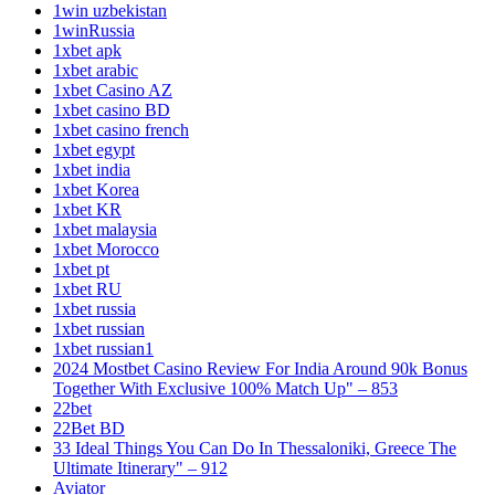
1win uzbekistan
1winRussia
1xbet apk
1xbet arabic
1xbet Casino AZ
1xbet casino BD
1xbet casino french
1xbet egypt
1xbet india
1xbet Korea
1xbet KR
1xbet malaysia
1xbet Morocco
1xbet pt
1xbet RU
1xbet russia
1xbet russian
1xbet russian1
2024 Mostbet Casino Review For India Around 90k Bonus
Together With Exclusive 100% Match Up" – 853
22bet
22Bet BD
33 Ideal Things You Can Do In Thessaloniki, Greece The
Ultimate Itinerary" – 912
Aviator