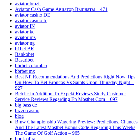
aviator brazil
Aviator Cash Game Авиатор Выплаты – 471
aviator casino DE
aviator casino fr
aviator IN
aviator ke
aviator mz
aviator ng
b1bet BR
Bankobet
Basaribet
bbrbet colombia
bbrbet mx
Best Nfl Recommendations And Predictions Right Now Tips
On How To Bet Broncos Vs Saints Upon Thursday Night –
927
Betclic In Addition To Expekt Reviews Study Customer
Service Reviews Regarding En Mostbet Com – 697
big bass de
bizzo casino
blog
Bmw Championship Wagering Preview: Predictions, Chances
And The Latest Mostbet Bonus Code Regarding This Weeks
The Game Of Golf Action – 965
book of ra