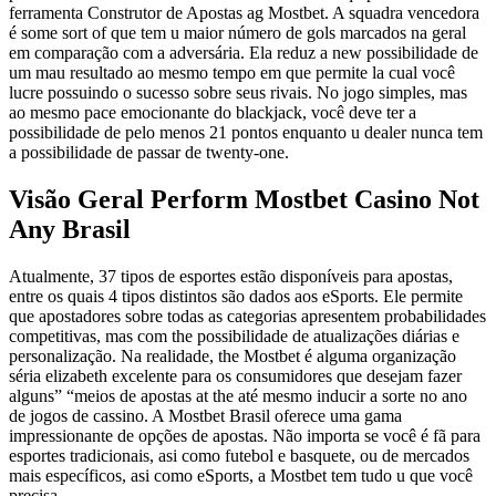
ferramenta Construtor de Apostas ag Mostbet. A squadra vencedora
é some sort of que tem u maior número de gols marcados na geral
em comparação com a adversária. Ela reduz a new possibilidade de
um mau resultado ao mesmo tempo em que permite la cual você
lucre possuindo o sucesso sobre seus rivais. No jogo simples, mas
ao mesmo pace emocionante do blackjack, você deve ter a
possibilidade de pelo menos 21 pontos enquanto u dealer nunca tem
a possibilidade de passar de twenty-one.
Visão Geral Perform Mostbet Casino Not
Any Brasil
Atualmente, 37 tipos de esportes estão disponíveis para apostas,
entre os quais 4 tipos distintos são dados aos eSports. Ele permite
que apostadores sobre todas as categorias apresentem probabilidades
competitivas, mas com the possibilidade de atualizações diárias e
personalização. Na realidade, the Mostbet é alguma organização
séria elizabeth excelente para os consumidores que desejam fazer
alguns” “meios de apostas at the até mesmo inducir a sorte no ano
de jogos de cassino. A Mostbet Brasil oferece uma gama
impressionante de opções de apostas. Não importa se você é fã para
esportes tradicionais, asi como futebol e basquete, ou de mercados
mais específicos, asi como eSports, a Mostbet tem tudo u que você
precisa.