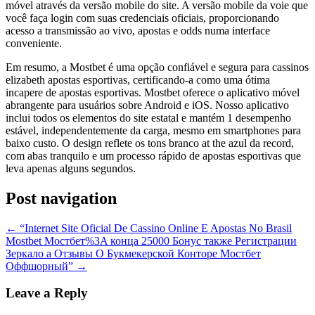
móvel através da versão mobile do site. A versão mobile da voie que
você faça login com suas credenciais oficiais, proporcionando
acesso a transmissão ao vivo, apostas e odds numa interface
conveniente.
Em resumo, a Mostbet é uma opção confiável e segura para cassinos
elizabeth apostas esportivas, certificando-a como uma ótima
incapere de apostas esportivas. Mostbet oferece o aplicativo móvel
abrangente para usuários sobre Android e iOS. Nosso aplicativo
inclui todos os elementos do site estatal e mantém 1 desempenho
estável, independentemente da carga, mesmo em smartphones para
baixo custo. O design reflete os tons branco at the azul da record,
com abas tranquilo e um processo rápido de apostas esportivas que
leva apenas alguns segundos.
Post navigation
←
“Internet Site Oficial De Cassino Online E Apostas No Brasil
Mostbet Мостбет%3A конца 25000 Бонус также Регистрации
Зеркало а Отзывы О Букмекерской Конторе Мостбет
Оффшорный”
→
Leave a Reply