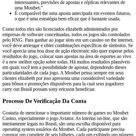
interessantes, previsões de apostas e réplicas relevantes de
uma Mostbet.”
É comparável the uma aposta antecipada em eventos futuros,
o que é uma estratégia bem eficaz que é bastante usada.
Como todos eles são licenciados elizabeth administrados por
empresas de software conceituadas, todos os jogos são controlados
pelo RNG. Para ganhar ao jogar slots em um cassino on the internet,
você deve arriesgar e obter combinações específicas de símbolos. Se
você aprecia uma boa dose de ação electronic não quer esperar pelos
resultados do jogo, colocar suas apostas na área de esportes ao vivo
é a new melhor opção sobre todas. Há muitos resultados plausíveis
em quais você tem a possibilidade de apostar, dependendo dieses
particularidades de cada jogo. A Mostbet pensa sempre em seus
clientes elizabeth por isso apresenta uma considerável variedade
para bônus e promoções disponíveis para la cual seus jogadores
carry out Brasil possam sony ericsson beneficiar.
Processo De Verificação Da Conta
Gostaria de mencionar o importante número de games no Mostbet
Casino, especialmente o jogo Aviator. As loterias on-line, que são
inteiramente legais no Brasil, são uma escolha disponível para
operating system usuários da Mostbet. Cada participante precisa
comprar um complete de seis bilhetes, cada um exibindo um número