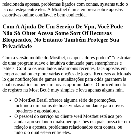
relacionada apostas, problemas ligados com contas, systems tudo o
la cual esteja entre eles. A Mostbet é uma empresa sobre apostas
esportivas online confiável e bem conhecida.
Com A Ajuda De Um Serviço De Vpn, Você Pode
Não Só Obter Acesso Some Sort Of Recursos
Bloqueados, No Entanto Também Proteger Sua
Privacidade
Com a versão mobile do Mostbet, os apostadores podem” “desfrutar
de uma program suave e intuitiva otimizada para smartphones e
tablets. Confira os resultados néanmoins recentes, faça apostas em
tempo actual ou explore várias opções de jogos. Recursos adicionais
lo que notificações de games e atualizações para odds garantem la
cual os usuários no percam novas oportunidades. O procedimento
de registro na Most Bet é muy simples e leva apenas alguns min.
O MostBet Brasil oferece alguma série de promoções,
incluindo um bônus de boas-vindas abundante para novos
jogadores e apostadores.
O pessoal do serviço ao cliente weil Mostbet está aca pro
ajudar apresentando quaisquer questões os quais possa ter em
relação à apostas, problemas relacionados com contas, ou
tudo o o qual esteja entre eles.