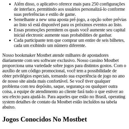
Além disso, o aplicativo oferece mais para 250 configurações
de interface, permitindo aos usuários personalizá-lo conforme
suas preferências e estilo de game.
Semelhante a new uma aposta pré-jogo, a opção sobre prévias
ao listo só está disponível para os próximos eventos ao listo.
Essas promoções permitem os quais você aumente seu capital
inicial electronic aumente suas probabilities de ganhar.
Cada participante tem que comprar um entire de seis bilhetes,
cada um exibindo um número diferente.
Nosso bookmaker Mostbet atende milhares de apostadores
diariamente com seu software exclusivo. Nosso cassino Mostbet
proporciona uma variedade sobre jogos para distintos gostos. Com o
auxílio de um código promocional, você tem a possibilidade de
obter privilégios especiais, tornando sua experiência de jogo no ano
de nosso site ainda mais confortável. Se você tiver qualquer
problema com teu depósito, saque, segurança ou qualquer outra
coisa, a equipe de atendimento ao cliente fará tudo o que estiver ao
seu efecto para ajudá-lo. Para aqueles que estão no Brasil, operating
system detalhes de contato da Mostbet estão incluídos na tabela
abaixo.
Jogos Conocidos No Mostbet