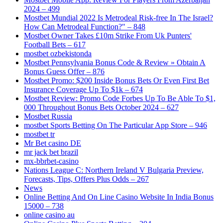
2024 – 499
Mostbet Mundial 2022 Is Metrodeal Risk-free In The Israel?
How Can Metrodeal Function?" – 848
Mostbet Owner Takes £10m Strike From Uk Punters'
Football Bets – 617
mostbet ozbekistonda
Mostbet Pennsylvania Bonus Code & Review » Obtain A
Bonus Guess Offer – 876
Mostbet Promo: $200 Inside Bonus Bets Or Even First Bet
Insurance Coverage Up To $1k – 674
Mostbet Review: Promo Code Forbes Up To Be Able To $1,
000 Throughout Bonus Bets October 2024 – 627
Mostbet Russia
‎mostbet Sports Betting On The Particular App Store – 946
mostbet tr
Mr Bet casino DE
mr jack bet brazil
mx-bbrbet-casino
Nations League C: Northern Ireland V Bulgaria Preview,
Forecasts, Tips, Offers Plus Odds – 267
News
Online Betting And On Line Casino Website In India Bonus
15000 – 738
online casino au