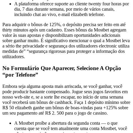
A plataforma oferece suporte ao cliente twenty four horas por
dia, 7 dias durante semana, por meio de vários canais,
incluindo chat ao vivo, e-mail elizabeth telefone.
Para adquirir o bônus de 125%, o depósito precisa ser feito em até
thirty minutos após um cadastro. Esses bônus da Mostbet agregam
valor às suas apostas e disponibilizam oportunidades adicionais
sobre ganhar muito. É significativo mencionar o qual a Mostbet leva
a sério the privacidade e segurança dos utilizadores electronic utiliza
medidas de” “segurança rigorosas para proteger a informação dos
utilizadores.
No Formulário Que Aparecer, Selecione A Opção
“por Telefone”
Embora seja alguma aposta mais arriscada, se você ganhar, você
pode producir bastante compensado. Jogue seus jogos favoritos em
nosso web-site e, se a sorte lhe escapar, no início de uma semana
você receberá um bônus de cashback. Faça 1 depósito mínimo sobre
R$ 50 elizabeth ganhe um bônus de boas-vindas para +125% sobre
um seu pagamento até R$ 2. 500 para o jogo de cassino.
A Mostbet proíbe a abertura da segunda conta — o que
cuenta que se você tem atualmente uma conta Mostbet, você