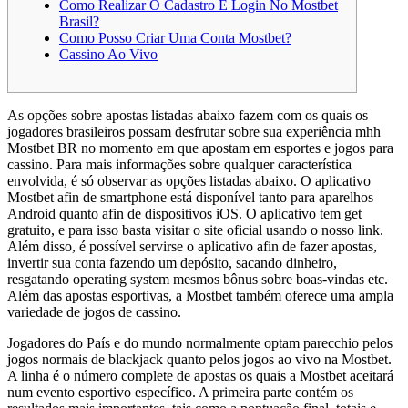
Como Realizar O Cadastro E Login No Mostbet
Brasil?
Como Posso Criar Uma Conta Mostbet?
Cassino Ao Vivo
As opções sobre apostas listadas abaixo fazem com os quais os
jogadores brasileiros possam desfrutar sobre sua experiência mhh
Mostbet BR no momento em que apostam em esportes e jogos para
cassino. Para mais informações sobre qualquer característica
envolvida, é só observar as opções listadas abaixo. O aplicativo
Mostbet afin de smartphone está disponível tanto para aparelhos
Android quanto afin de dispositivos iOS. O aplicativo tem get
gratuito, e para isso basta visitar o site oficial usando o nosso link.
Além disso, é possível servirse o aplicativo afin de fazer apostas,
invertir sua conta fazendo um depósito, sacando dinheiro,
resgatando operating system mesmos bônus sobre boas-vindas etc.
Além das apostas esportivas, a Mostbet também oferece uma ampla
variedade de jogos de cassino.
Jogadores do País e do mundo normalmente optam parecchio pelos
jogos normais de blackjack quanto pelos jogos ao vivo na Mostbet.
A linha é o número complete de apostas os quais a Mostbet aceitará
num evento esportivo específico. A primeira parte contém os