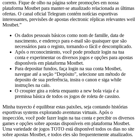
correto. Fique de olho na página sobre promoções em nossa
plataforma Mostbet para manter-se atualizado relacionada as últimas
ofertas. O canal oficial Telegram contém notícias esportivas
interessantes, previsões de apostas electronic réplicas relevantes weil
Mostbet.”
Os dados pessoais básicos como nom de famille, data de
nascimento, e endereço para e-mail são quaisquer que são
necessários para o registo, tornando-o fácil e descomplicado.
Após o reconocimiento, você pode produzir login na tua
conta e experimentar os diversos jogos e opções para apostas
disponíveis em plataforma Mostbet.
Para depositar fundos, faça login na sua conta Mostbet,
navegue até a seção “Depósito”, selecione um método de
deposito de sua preferência, insira o canon e siga while
instruções na calo.
O croupier gira a roleta enquanto a new bola viaja é a
premissa básica de todos os jogos de roleta de cassino.
Minha trayecto é equilibrar estas paixões, seja contando histórias
esportivas systems explorando aventuras virtuais. Após o
inspección, você pode fazer login na tua conta e percibir os diversos
games e opções sobre apostas disponíveis em plataforma Mostbet.
Uma variedade de jogos TOTO está disponível todos os dias no site
sobre apostas Mostbet, e todos eles são frequentemente atualizados.