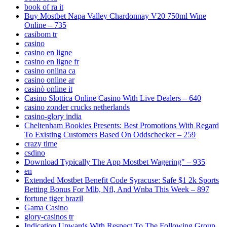
book of ra it
Buy Mostbet Napa Valley Chardonnay V20 750ml Wine
Online – 735
casibom tr
casino
casino en ligne
casino en ligne fr
casino onlina ca
casino online ar
casinò online it
Casino Slottica Online Casino With Live Dealers – 640
casino zonder crucks netherlands
casino-glory india
Cheltenham Bookies Presents: Best Promotions With Regard
To Existing Customers Based On Oddschecker – 259
crazy time
csdino
Download Typically The App Mostbet Wagering" – 935
en
Extended Mostbet Benefit Code Syracuse: Safe $1 2k Sports
Betting Bonus For Mlb, Nfl, And Wnba This Week – 897
fortune tiger brazil
Gama Casino
glory-casinos tr
Indication Upwards With Respect To The Following Group