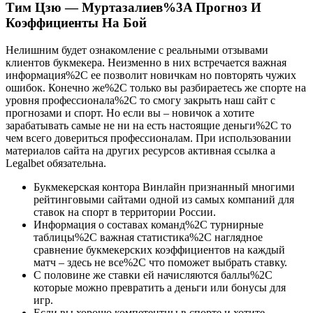
Тим Цзю — Муртазалиев%3A Прогноз И
Коэффициенты На Бой
Нелишним будет ознакомление с реальными отзывами
клиентов букмекера. Неизменно в них встречается важная
информация%2C ее позволит новичкам но повторять чужих
ошибок. Конечно же%2C только вы разбираетесь же спорте на
уровня профессионала%2C то смогу закрыть наш сайт с
прогнозами и спорт. Но если вы – новичок а хотите
зарабатывать самые не ни на есть настоящие деньги%2C то
чем всего довериться профессионалам. При использовании
материалов сайта на других ресурсов активная ссылка а
Legalbet обязательна.
Букмекерская контора Винлайн признанный многими
рейтинговыми сайтами одной из самых компаний для
ставок на спорт в территории России.
Информация о составах команд%2C турнирные
таблицы%2C важная статистика%2C наглядное
сравнение букмекерских коэффициентов на каждый
матч – здесь не все%2C что поможет выбрать ставку.
С половине же ставки ей начисляются баллы%2C
которые можно превратить а деньги или бонусы для
игр.
Если вы хорошо компетентны в спорте и хотите