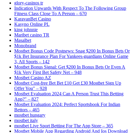
glory-casinos tr
Indication Upwards With Respect To The Following Group
Fitness Class Close To A Person – 670
KaravanBet Casino
Kasyno Online PL
king johnnie
Maribet casino TR
Masalbet
Monobrand
Mostbet Bonus Code Postnews: Snag $200 In Bonus Bets Or
$1k Bet Insurance Plan For Yankees-guardians Online Game
3, All Sports – 142
Mostbet Bonus Signal: Get $200 In Bonus Bets Or Even A
$1k Very First Bet Safety Net – 948
Mostbet Casino AZ
Mostbet Cost-free Bet Bet £10 Get £30 Mostbet Sign Up
Offer You" – 928
Mostbet Evaluation 2024 Can A Person Trust This Betting
App?" – 827
Mostbet Evaluation 2024: Perfect Sportsbook For Indian
Bettors – 465
mostbet hungary
mostbet italy
‎mostbet Live Sport Betting For The App Store – 365
Mostbet Mobile App Regarding Android And Ios Download