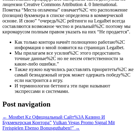
лицензии Creative Commons Attribution 4. 0 International.
Пометка “Места оплачены” означает%2C что расположение
(позиция) букмекера в списке определена в коммерческой
основе. И свою” “очередь%2C рейтинги на Legalbet всегда
составляются возможное честно и реальный%2C поэтому мы
киромарусом полным правом указать на них “Не продается”.
Как только контора начнёт полноценно работаю%2C
информация о мной появится на страницах Legalbet.
Мы прилагаем все усилия%2C этого предоставить
точные данные%2C но не несем ответственности за
какие-либо ошибки.”
Также нужно научились расставлять приоритеты%2C же
самый безнадежный игрок может одержать победу%2C
если настроится а игру.
И терминологии беттинга эти пари называют
экспрессами и системами.
Post navigation
←
Mostbet Kz Официальный Сайт%3A Казино И
Букмекерская Контора”
Vulkan Vegas Promo Signal Mit
Freispielen Ebenso Bonusguthaben!”
→