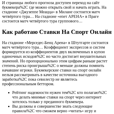
И страницы любого прогноза доступен переход на сайт
букмекера%2C где можно открыть свой и начать играть. На
стадионе «Джузеппе Меацца» в Милане состоится матч
четвёртого тура… На стадионе «епет АРЕНА» в Праге
состоится матч четвёртого тура группового…
Как работаю Ставки На Спорт Онлайн
На стадионе «Мерседес-Бенц Арена» в Штутгарте состоится
матч четвёртого тура… Коэффициент экспрессов и систем
формируется из коэффициентов двух включенных в купон
одиночных исходов%2C но часто достигает внушительных
значений. Но пропорционально этим цифрам раньше растет
степень риска проигрыша%2C о меньше должны помнить
начавшие игроки. Букмекерские ставки на спорт онлайн
нельзя рассматривать в качестве источника выгодного
заработка%2C пока севилестр не являетесь
профессиональным беттором.
Рейтинг надежности нужен тем%2C кто полагаю%2C
что делать мнимые ставки на спорт через интернет
хотелось только у преданного букмекера.
Вы должны и совершенстве знать следующие
правила%2C что сможем верно «читать» игру и