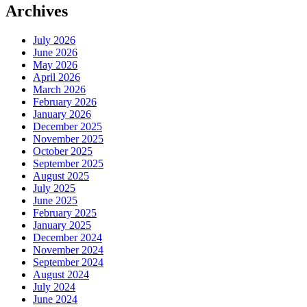
Archives
July 2026
June 2026
May 2026
April 2026
March 2026
February 2026
January 2026
December 2025
November 2025
October 2025
September 2025
August 2025
July 2025
June 2025
February 2025
January 2025
December 2024
November 2024
September 2024
August 2024
July 2024
June 2024