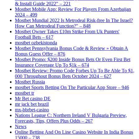
& Install Guide 2022" – 221
Mostbet Mobile App: Review For Players From Azerbaijan
2024 – 499
Mostbet Mundial 2022 Is Metrodeal Risk-free In The Israel?
How Can Metrodeal Function?" – 848
Mostbet Owner Takes £10m Strike From Uk Punters'
Football Bets – 617
mostbet ozbekistonda
Mostbet Pennsylvania Bonus Code & Review » Obtain A
Bonus Guess Offer – 876
Mostbet Promo: $200 Inside Bonus Bets Or Even First Bet
Insurance Coverage Up To $1k – 674
Mostbet Review: Promo Code Forbes Up To Be Able To $1,
000 Throughout Bonus Bets October 2024 – 627
Mostbet Russia
‎mostbet Sports Betting On The Particular App Store – 946
mostbet tr
Mr Bet casino DE
mr jack bet brazil
mx-bbrbet-casino
Nations League C: Northern Ireland V Bulgaria Preview,
Forecasts, Tips, Offers Plus Odds – 267
News
Online Betting And On Line Casino Website In India Bonus
15000 – 738