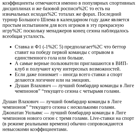
коэффициенты отмечаются именно в популярных спортивных
дисциплинах и же базовой росписи%2C то есть на
изначальных исходах%2C тоталах же форах. Последний
турнир Большого Шлема в календарном году даже является
простым испытанием для всех игроков в эту прекрасную
игру%2C поскольку менаджеров конец сезона наблюдалось
всеобщая усталость.
Ставка и Ф1 (-1%2C 5) предполагает%2C что беттор
ставит на победу первой команды с отрывом в
единственного гола или больше.
А самые верные пользователи приглашаются в ВИП-
клуб и получают кучу интересных возможностей.
Если даже понимает – иногда всего ставки а спорт
делаются логичнее или на эмоциях.
Душан Влахович — лучший бомбардир команды в Лиге
чемпионов” “текущего сезона с четырьмя голами.
Душан Влахович — лучший бомбардир команды в Лиге
чемпионов” “текущего сезона с несколькими голами.
Джонатан Уильямс — лучший бомбардир команды в Лиге
чемпионов нового сезон с тремя голами. Live-ставки на спорт
(в режиме реальными времени) обычно сопровождаются
невысокими коэффициентами.