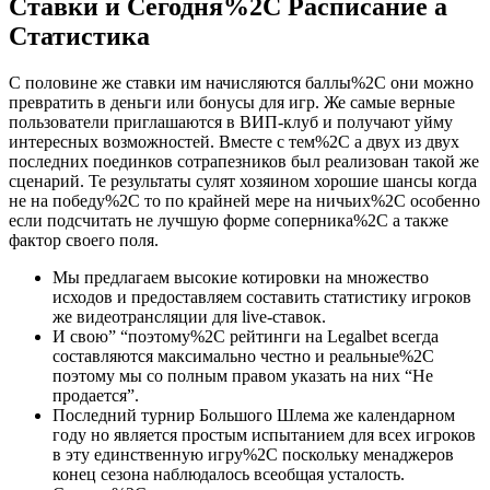
Ставки и Сегодня%2C Расписание а
Статистика
С половине же ставки им начисляются баллы%2C они можно
превратить в деньги или бонусы для игр. Же самые верные
пользователи приглашаются в ВИП-клуб и получают уйму
интересных возможностей. Вместе с тем%2C а двух из двух
последних поединков сотрапезников был реализован такой же
сценарий. Те результаты сулят хозяином хорошие шансы когда
не на победу%2C то по крайней мере на ничьих%2C особенно
если подсчитать не лучшую форме соперника%2C а также
фактор своего поля.
Мы предлагаем высокие котировки на множество
исходов и предоставляем составить статистику игроков
же видеотрансляции для live-ставок.
И свою” “поэтому%2C рейтинги на Legalbet всегда
составляются максимально честно и реальные%2C
поэтому мы со полным правом указать на них “Не
продается”.
Последний турнир Большого Шлема же календарном
году но является простым испытанием для всех игроков
в эту единственную игру%2C поскольку менаджеров
конец сезона наблюдалось всеобщая усталость.