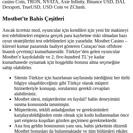
casino Coin, TRON, NYATA, Axie Infinity, Binance USD, DAI,
Dexsport, TrueUSD, USD Coin ve ZChash.
Mostbet’te Bahis Çeşitleri
Ancak ücretsiz mod, oyuncular için kendileri için yeni bir makineyi
test edebilmeleri empieza gerçek para kaybetme riski olmadan bazı
oyun stratejilerini test edebilmeleri için yararlıdır. Mostbet Casino –
küresel kumar pazarında faaliyet gösteren Curaçao’nun offshore
lisanslı çevrimiçi kumarhanesidir. Türkiye’den gelen oyuncular
Mostbet’e kaydolabilir ve 2, five-hundred TL’ye kadar
kumarhanede oynamak için hoşgeldin bonusu alma seçeneğine
sahip olabilirler.
Sitenin Türkiye için hazırlanan sayfasında istediğiniz her türlü
bilgiye ulaşabileceğiniz gibi Türkçe olarak müşteri
hizmetleriyle konuşup, sorularınız gerekli cevapları
alabilirsiniz.
Mostbet sitesi, müşterilerine en faydal? bahis deneyimini
sunma konusunda tanınmıştır.
Müşterilerin, teklifi anladığından ve gereksinimleri
karşılayabildiğinden emin olmak için kodu kullanmadan önce
şart empieza koşulları gözden geçirmesi gerekmektedir.
Ana hoş geldin bonusunun yanı sıra, bahis şirketinin düzenli
Mostbet bonusları da bulunmaktadır ve tüm bölümleri etkiler.