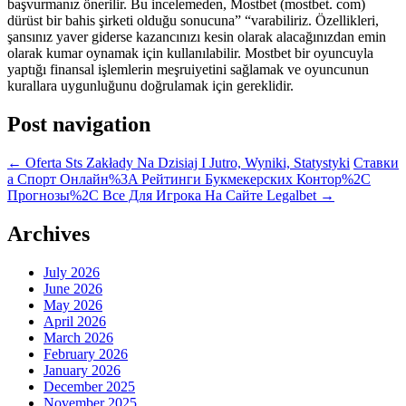
başvurmanız önerilir. Bu incelemeden, Mostbet (mostbet. com)
dürüst bir bahis şirketi olduğu sonucuna” “varabiliriz. Özellikleri,
şansınız yaver giderse kazancınızı kesin olarak alacağınızdan emin
olarak kumar oynamak için kullanılabilir. Mostbet bir oyuncuyla
yaptığı finansal işlemlerin meşruiyetini sağlamak ve oyuncunun
kurallara uygunluğunu doğrulamak için gereklidir.
Post navigation
←
Oferta Sts Zakłady Na Dzisiaj I Jutro, Wyniki, Statystyki
Ставки
а Спорт Онлайн%3A Рейтинги Букмекерских Контор%2C
Прогнозы%2C Все Для Игрока На Сайте Legalbet
→
Archives
July 2026
June 2026
May 2026
April 2026
March 2026
February 2026
January 2026
December 2025
November 2025