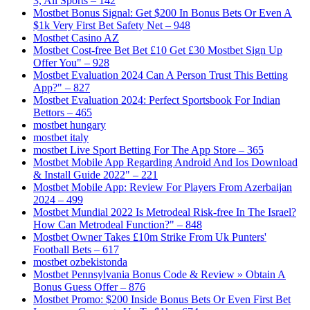
3, All Sports – 142
Mostbet Bonus Signal: Get $200 In Bonus Bets Or Even A
$1k Very First Bet Safety Net – 948
Mostbet Casino AZ
Mostbet Cost-free Bet Bet £10 Get £30 Mostbet Sign Up
Offer You" – 928
Mostbet Evaluation 2024 Can A Person Trust This Betting
App?" – 827
Mostbet Evaluation 2024: Perfect Sportsbook For Indian
Bettors – 465
mostbet hungary
mostbet italy
‎mostbet Live Sport Betting For The App Store – 365
Mostbet Mobile App Regarding Android And Ios Download
& Install Guide 2022" – 221
Mostbet Mobile App: Review For Players From Azerbaijan
2024 – 499
Mostbet Mundial 2022 Is Metrodeal Risk-free In The Israel?
How Can Metrodeal Function?" – 848
Mostbet Owner Takes £10m Strike From Uk Punters'
Football Bets – 617
mostbet ozbekistonda
Mostbet Pennsylvania Bonus Code & Review » Obtain A
Bonus Guess Offer – 876
Mostbet Promo: $200 Inside Bonus Bets Or Even First Bet