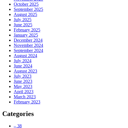
October 2025
September 2025
August 2025
July 2025
June 2025
February 2025
January 2025
December 2024
November 2024
September 2024
August 2024
July 2024
June 2024
August 2023
July 2023
June 2023
May 2023
April 2023
March 2023
February 2023
Categories
– 38