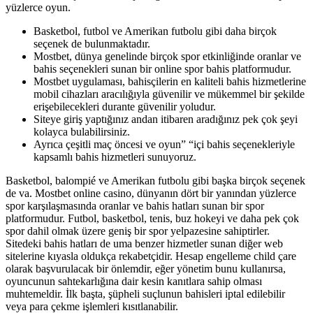
yüzlerce oyun.
Basketbol, futbol ve Amerikan futbolu gibi daha birçok
seçenek de bulunmaktadır.
Mostbet, dünya genelinde birçok spor etkinliğinde oranlar ve
bahis seçenekleri sunan bir online spor bahis platformudur.
Mostbet uygulaması, bahisçilerin en kaliteli bahis hizmetlerine
mobil cihazları aracılığıyla güvenilir ve mükemmel bir şekilde
erişebilecekleri durante güvenilir yoludur.
Siteye giriş yaptığınız andan itibaren aradığınız pek çok şeyi
kolayca bulabilirsiniz.
Ayrıca çeşitli maç öncesi ve oyun” “içi bahis seçenekleriyle
kapsamlı bahis hizmetleri sunuyoruz.
Basketbol, balompié ve Amerikan futbolu gibi başka birçok seçenek
de va. Mostbet online casino, dünyanın dört bir yanından yüzlerce
spor karşılaşmasında oranlar ve bahis hatları sunan bir spor
platformudur. Futbol, basketbol, tenis, buz hokeyi ve daha pek çok
spor dahil olmak üzere geniş bir spor yelpazesine sahiptirler.
Sitedeki bahis hatları de uma benzer hizmetler sunan diğer web
sitelerine kıyasla oldukça rekabetçidir. Hesap engelleme child çare
olarak başvurulacak bir önlemdir, eğer yönetim bunu kullanırsa,
oyuncunun sahtekarlığına dair kesin kanıtlara sahip olması
muhtemeldir. İlk başta, şüpheli suçlunun bahisleri iptal edilebilir
veya para çekme işlemleri kısıtlanabilir.