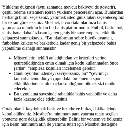
Yükleme düğmesi (aynı zamanda mevcut bakiyeyi de gösterir),
çeşitli ödeme sistemleri içeren yükleme penceresini açar. Bunlardan
herhangi birini seçerseniz, yatırmak istediğiniz tutarı seçebileceğiniz
bir ekran göreceksiniz. Mostbet, favori takımlarınıza bahis
yapmanızı mümkün kılan bir bahis platformudur. Futbol, basketbol,
tenis, hatta daha fazlasını içeren geniş bir spor empieza etkinlik
yelpazesi sunmaktayız. “Bu platformun sobre büyük avantajı,
futboldan krikete ve basketbola kadar geniş bir yelpazede bahis
yapabilme olanağı sunmasıdır.
Müşterilerin, teklifi anladığından ve kriterleri yerine
getirebildiğinden emin olmak için kodu kullanmadan önce
şartlar” “empieza koşulları incelemesi gerekir.
Canlı oyunları izlemeyi seviyorsanız, bu” “çevrimiçi
kumarhanenin dünya çapındaki tüm önemli spor
etkinliklerinde canlı maçlar sunduğunu bilmek sizi mutlu
edecektir.
Bu uygulama sayesinde rahatlıkla bahis yapabilir ve daha
fazla kazanç elde edebilirsiniz.
Ortak olarak kaydolmak basit ve hızlıdır ve birkaç dakika içinde
kabul edilirsiniz. Mostbet’te minimum para yatırma tutarı seçilen
yönteme göre değişiklik gösterebilir. Belirli bir yöntem ve bölgeniz
için kesin minimum afin de yatırma tutarı için Mostbet desteğine