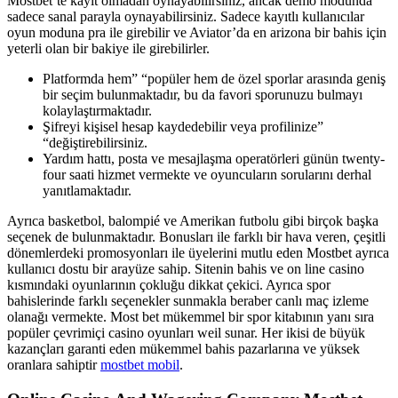
Mostbet’te kayıt olmadan oynayabilirsiniz, ancak demo modunda
sadece sanal parayla oynayabilirsiniz. Sadece kayıtlı kullanıcılar
oyun moduna pra ile girebilir ve Aviator’da en arizona bir bahis için
yeterli olan bir bakiye ile girebilirler.
Platformda hem” “popüler hem de özel sporlar arasında geniş
bir seçim bulunmaktadır, bu da favori sporunuzu bulmayı
kolaylaştırmaktadır.
Şifreyi kişisel hesap kaydedebilir veya profilinize”
“değiştirebilirsiniz.
Yardım hattı, posta ve mesajlaşma operatörleri günün twenty-
four saati hizmet vermekte ve oyuncuların sorularını derhal
yanıtlamaktadır.
Ayrıca basketbol, balompié ve Amerikan futbolu gibi birçok başka
seçenek de bulunmaktadır. Bonusları ile farklı bir hava veren, çeşitli
dönemlerdeki promosyonları ile üyelerini mutlu eden Mostbet ayrıca
kullanıcı dostu bir arayüze sahip. Sitenin bahis ve on line casino
kısmındaki oyunlarının çokluğu dikkat çekici. Ayrıca spor
bahislerinde farklı seçenekler sunmakla beraber canlı maç izleme
olanağı vermekte. Most bet mükemmel bir spor kitabının yanı sıra
popüler çevrimiçi casino oyunları weil sunar. Her ikisi de büyük
kazançları garanti eden mükemmel bahis pazarlarına ve yüksek
oranlara sahiptir
mostbet mobil
.