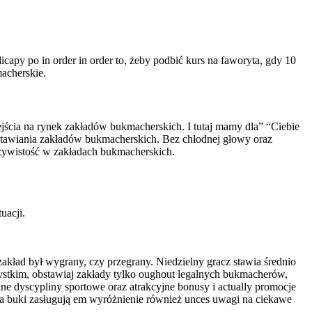
apy po in order in order to, żeby podbić kurs na faworyta, gdy 10
acherskie.
ejścia na rynek zakładów bukmacherskich. I tutaj mamy dla” “Ciebie
stawiania zakładów bukmacherskich. Bez chłodnej głowy oraz
czywistość w zakładach bukmacherskich.
uacji.
 zakład był wygrany, czy przegrany. Niedzielny gracz stawia średnio
ystkim, obstawiaj zakłady tylko oughout legalnych bukmacherów,
dne dyscypliny sportowe oraz atrakcyjne bonusy i actually promocje
Oba buki zasługują em wyróżnienie również unces uwagi na ciekawe