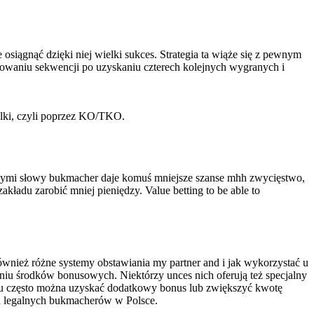
osiągnąć dzięki niej wielki sukces. Strategia ta wiąże się z pewnym
esetowaniu sekwencji po uzyskaniu czterech kolejnych wygranych i
ki, czyli poprzez KO/TKO.
nnymi słowy bukmacher daje komuś mniejsze szanse mhh zwycięstwo,
kładu zarobić mniej pieniędzy. Value betting to be able to
wnież różne systemy obstawiania my partner and i jak wykorzystać u
niu środków bonusowych. Niektórzy unces nich oferują też specjalny
emu często można uzyskać dodatkowy bonus lub zwiększyć kwotę
ch legalnych bukmacherów w Polsce.