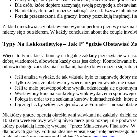
Dla osób, które dopiero zaczynają swoją przygodę z obstawia
Na niektórych forach możesz natknąć się na fałszywe lub niez
Porada przeznaczona dla graczy, którzy poszukują inspiracji i
Zakład umożliwiający obstawienie wyniku perform przerwy oraz na ko
mierzy się z outsiderem. W każdy conclusion about the couple invol
Typy Na Lekkoatletykę – Jak I” “gdzie Obstawiać 
Więcej to tym jakie są bonusy na legalne zakłady przeczytacie w na
dobrą wiadomość, albowiem każdy czas jest dobry. Kontrolowanie bu
odpowiedniego zarządzania środkami, bardzo łatwo można się zatrac
Jeśli analiza wykaże, że tak właśnie było to naprawdę dobry 
Tylko zatem, że obstawiamy więcej niż jeden wynik, nie oznac
Jeśli te mało prawdopodobne wyniki odznaczają się ogromnymi 
Wystawiony kurs na konkretny wynik wydarzenia sportowego odz
Polega in order to na szukaniu kursów bukmacherskich, które
Łącznej liczby setów czy gemów, a w Formule 1 można obstaw
Niektórzy gracze operują określonymi stawkami na zakłady, dzięki cze
10 zł em weekendowy wyścig níveo mecz piłki nożnej i nie podwyższ
którzy posiadają licencję wydaną” “przez Ministerstwo Finansów. W P
dla nowych graczy. Fortuna idealnie wpisuje się t rolę pierwszego 
rynki zdarzeń my partner and i objętość oferty
mostbet app
.