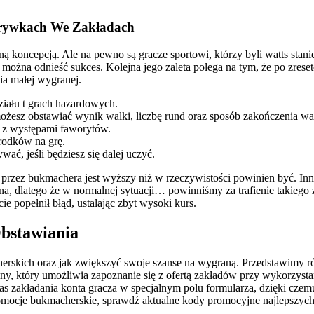
grywkach We Zakładach
 koncepcją. Ale na pewno są gracze sportowi, którzy byli watts stanie 
icji można odnieść sukces. Kolejna jego zaleta polega na tym, że po zr
a małej wygranej.
ziału t grach hazardowych.
 obstawiać wynik walki, liczbę rund oraz sposób zakończenia wal
 z występami faworytów.
rodków na grę.
wać, jeśli będziesz się dalej uczyć.
 przez bukmachera jest wyższy niż w rzeczywistości powinien być. I
a, dlatego że w normalnej sytuacji… powinniśmy za trafienie takiego za
e popełnił błąd, ustalając zbyt wysoki kurs.
bstawiania
erskich oraz jak zwiększyć swoje szanse na wygraną. Przedstawimy ró
y, który umożliwia zapoznanie się z ofertą zakładów przy wykorzysta
as zakładania konta gracza w specjalnym polu formularza, dzięki cz
promocje bukmacherskie, sprawdź aktualne kody promocyjne najlepszy