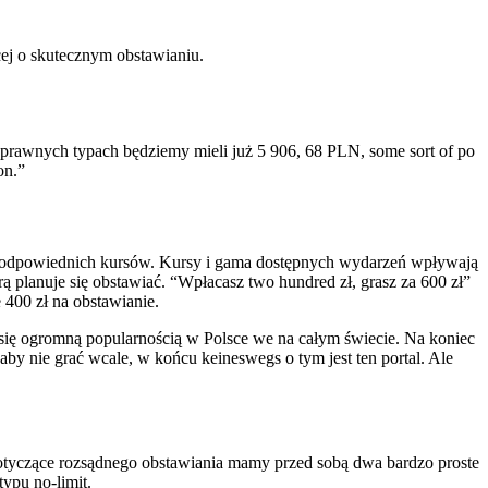
cej o skutecznym obstawianiu.
oprawnych typach będziemy mieli już 5 906, 68 PLN, some sort of po
on.”
 odpowiednich kursów. Kursy i gama dostępnych wydarzeń wpływają
planuje się obstawiać. “Wpłacasz two hundred zł, grasz za 600 zł”
400 zł na obstawianie.
y się ogromną popularnością w Polsce we na całym świecie. Na koniec
by nie grać wcale, w końcu keineswegs o tym jest ten portal. Ale
 dotyczące rozsądnego obstawiania mamy przed sobą dwa bardzo proste
ypu no-limit.