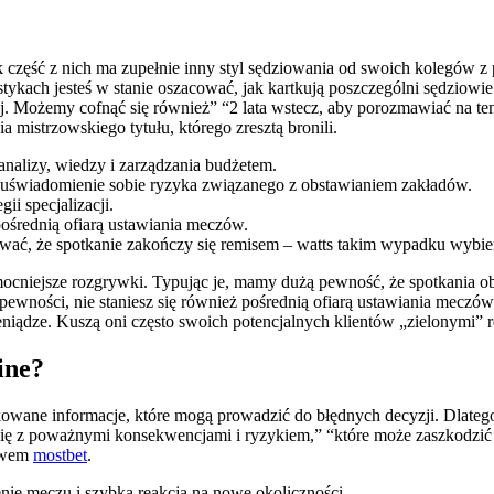
ak część z nich ma zupełnie inny styl sędziowania od swoich kolegów z 
stykach jesteś w stanie oszacować, jak kartkują poszczególni sędziowi
cej. Możemy cofnąć się również” “2 lata wstecz, aby porozmawiać na t
istrzowskiego tytułu, którego zresztą bronili.
nalizy, wiedzy i zarządzania budżetem.
o uświadomienie sobie ryzyka związanego z obstawianiem zakładów.
ii specjalizacji.
pośrednią ofiarą ustawiania meczów.
ować, że spotkanie zakończy się remisem – watts takim wypadku wybi
jmocniejsze rozgrywki. Typując je, mamy dużą pewność, że spotkania o
pewności, nie staniesz się również pośrednią ofiarą ustawiania meczó
niądze. Kuszą oni często swoich potencjalnych klientów „zielonymi” 
ine?
kowane informacje, które mogą prowadzić do błędnych decyzji. Dlatego
ę z poważnymi konsekwencjami i ryzykiem,” “które może zaszkodzić gr
rawem
mostbet
.
nie meczu i szybka reakcja na nowe okoliczności.