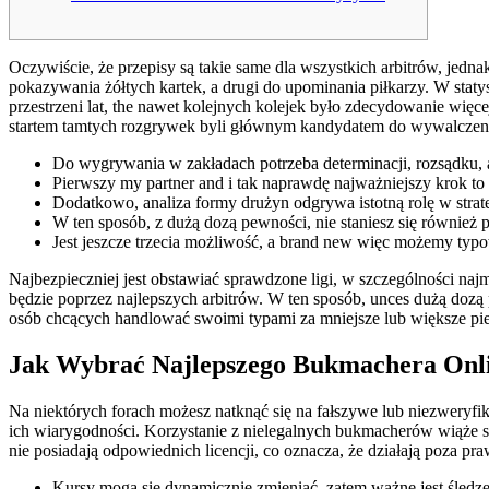
Oczywiście, że przepisy są takie same dla wszystkich arbitrów, jedn
pokazywania żółtych kartek, a drugi do upominania piłkarzy. W staty
przestrzeni lat, the nawet kolejnych kolejek było zdecydowanie wię
startem tamtych rozgrywek byli głównym kandydatem do wywalczenia m
Do wygrywania w zakładach potrzeba determinacji, rozsądku, a
Pierwszy my partner and i tak naprawdę najważniejszy krok t
Dodatkowo, analiza formy drużyn odgrywa istotną rolę w strateg
W ten sposób, z dużą dozą pewności, nie staniesz się również 
Jest jeszcze trzecia możliwość, a brand new więc możemy typ
Najbezpieczniej jest obstawiać sprawdzone ligi, w szczególności na
będzie poprzez najlepszych arbitrów. W ten sposób, unces dużą dozą 
osób chcących handlować swoimi typami za mniejsze lub większe pie
Jak Wybrać Najlepszego Bukmachera Onl
Na niektórych forach możesz natknąć się na fałszywe lub niezweryfi
ich wiarygodności. Korzystanie z nielegalnych bukmacherów wiąże si
nie posiadają odpowiednich licencji, co oznacza, że działają poza p
Kursy mogą się dynamicznie zmieniać, zatem ważne jest śledze