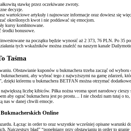
 całkowitą stawkę przez oczekiwane zwroty.
zne decyzje.
asz wartościowe artykuły i najnowsze informacje oraz dowiesz się wię
czać określonych kwot i nie poddawać się emocjom.
iały kursy kombinowane.
ć środki bonusowe.
 zainwestowane na początku będzie wynosić aż 2 373, 76 PLN. Po 35 p
ziałania tych wskaźników można znaleźć na naszym kanale Dailymoti
To Taśma
waniu. Obstawianie kuponów u bukmachera trzeba zacząć od wyboru
bukmacherami, aby wybrać tego z najwyższymi na gamę zdarzeń, którą 
N”, dzięki któremu u bukmachera BETFAN można otrzymać dodatkowe 
ga największą liczbę kibiców. Piłka nożna veoma sport narodowy ciesz
 aby ograć bukmachera jest po prostu… I nie chodzi nam tutaj o to, a
ą nas w danej chwili emocje.
 Bukmacherskich Online
hazardu. Łącząc in order to oraz wszystkie wcześniej opisane warunki
 Najczęstszy błąd” “popełniany przy obstawianiu in order to granie t