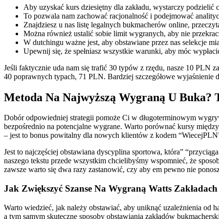
Aby uzyskać kurs dziesiętny dla zakładu, wystarczy podzielić
To pozwala nam zachować racjonalność i podejmować analityc
Znajdziesz u nas listę legalnych bukmacherów online, przeczyt
Można również ustalić sobie limit wygranych, aby nie przekra
W dutchingu ważne jest, aby obstawiane przez nas selekcje m
Upewnij się, że spełniasz wszystkie warunki, aby móc wypłaci
Jeśli faktycznie uda nam się trafić 30 typów z rzędu, nasze 10 PLN
40 poprawnych typach, 71 PLN. Bardziej szczegółowe wyjaśnienie d
Metoda Na Najwyższą Wygraną U Buka? 
Dobór odpowiedniej strategii pomoże Ci w długoterminowym wygry
bezpośrednio na potencjalne wygrane. Warto porównać kursy między 
– jest to bonus powitalny dla nowych klientów z kodem “WiecejPL
Jest to najczęściej obstawiana dyscyplina sportowa, która” “przycią
naszego tekstu przede wszystkim chcielibyśmy wspomnieć, że sposobem
zawsze warto się dwa razy zastanowić, czy aby em pewno nie ponosz
Jak Zwiększyć Szanse Na Wygraną Watts Zakładach
Warto wiedzieć, jak należy obstawiać, aby uniknąć uzależnienia od 
a tym samym skuteczne sposoby obstawiania zakładów bukmacherskich.