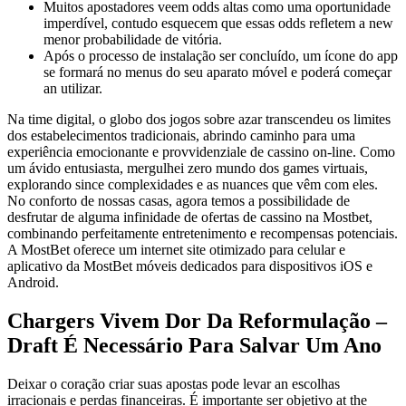
Muitos apostadores veem odds altas como uma oportunidade
imperdível, contudo esquecem que essas odds refletem a new
menor probabilidade de vitória.
Após o processo de instalação ser concluído, um ícone do app
se formará no menus do seu aparato móvel e poderá começar
an utilizar.
Na time digital, o globo dos jogos sobre azar transcendeu os limites
dos estabelecimentos tradicionais, abrindo caminho para uma
experiência emocionante e provvidenziale de cassino on-line. Como
um ávido entusiasta, mergulhei zero mundo dos games virtuais,
explorando since complexidades e as nuances que vêm com eles.
No conforto de nossas casas, agora temos a possibilidade de
desfrutar de alguma infinidade de ofertas de cassino na Mostbet,
combinando perfeitamente entretenimento e recompensas potenciais.
A MostBet oferece um internet site otimizado para celular e
aplicativo da MostBet móveis dedicados para dispositivos iOS e
Android.
Chargers Vivem Dor Da Reformulação –
Draft É Necessário Para Salvar Um Ano
Deixar o coração criar suas apostas pode levar an escolhas
irracionais e perdas financeiras. É importante ser objetivo at the