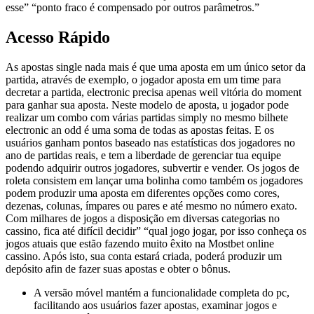
esse” “ponto fraco é compensado por outros parâmetros.”
Acesso Rápido
As apostas single nada mais é que uma aposta em um único setor da
partida, através de exemplo, o jogador aposta em um time para
decretar a partida, electronic precisa apenas weil vitória do moment
para ganhar sua aposta. Neste modelo de aposta, u jogador pode
realizar um combo com várias partidas simply no mesmo bilhete
electronic an odd é uma soma de todas as apostas feitas. E os
usuários ganham pontos baseado nas estatísticas dos jogadores no
ano de partidas reais, e tem a liberdade de gerenciar tua equipe
podendo adquirir outros jogadores, subvertir e vender. Os jogos de
roleta consistem em lançar uma bolinha como também os jogadores
podem produzir uma aposta em diferentes opções como cores,
dezenas, colunas, ímpares ou pares e até mesmo no número exato.
Com milhares de jogos a disposição em diversas categorias no
cassino, fica até difícil decidir” “qual jogo jogar, por isso conheça os
jogos atuais que estão fazendo muito êxito na Mostbet online
cassino. Após isto, sua conta estará criada, poderá produzir um
depósito afin de fazer suas apostas e obter o bônus.
A versão móvel mantém a funcionalidade completa do pc,
facilitando aos usuários fazer apostas, examinar jogos e