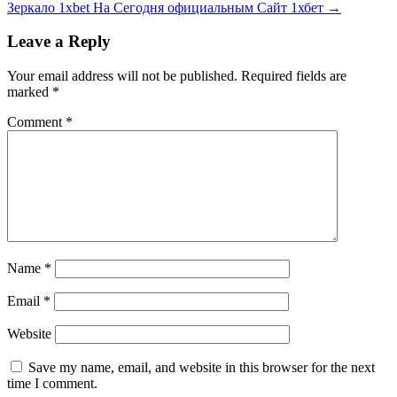
Зеркало 1xbet На Сегодня официальным Сайт 1хбет
→
Leave a Reply
Your email address will not be published.
Required fields are
marked
*
Comment
*
Name
*
Email
*
Website
Save my name, email, and website in this browser for the next
time I comment.