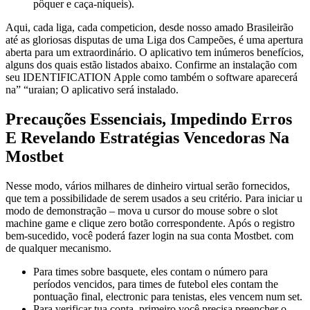
pôquer e caça-níqueis).
Aqui, cada liga, cada competicion, desde nosso amado Brasileirão
até as gloriosas disputas de uma Liga dos Campeões, é uma apertura
aberta para um extraordinário. O aplicativo tem inúmeros benefícios,
alguns dos quais estão listados abaixo. Confirme an instalação com
seu IDENTIFICATION Apple como também o software aparecerá
na” “uraian; O aplicativo será instalado.
Precauções Essenciais, Impedindo Erros
E Revelando Estratégias Vencedoras Na
Mostbet
Nesse modo, vários milhares de dinheiro virtual serão fornecidos,
que tem a possibilidade de serem usados a seu critério. Para iniciar u
modo de demonstração – mova u cursor do mouse sobre o slot
machine game e clique zero botão correspondente. Após o registro
bem-sucedido, você poderá fazer login na sua conta Mostbet. com
de qualquer mecanismo.
Para times sobre basquete, eles contam o número para
períodos vencidos, para times de futebol eles contam the
pontuação final, electronic para tenistas, eles vencem num set.
Para verificar tua conta, primeiro você precisa preencher o