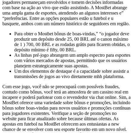
jogadores permaneçam envolvidos e tomem decisões informadas
com base na ação ao vivo que estão assistindo. A MostBet abrange
uma ampla gama de esportes, atendendo an algunos interesses e”
“preferências. Entre as opções populares estão u futebol e u
basquete, ambos com um número histórico de seguidores em região.
Para obter o Mostbet bônus de boas-vindas,” “o jogador deve
produzir um depósito desde 25, 00 BRL até o canon máximo
de 1 ) 700, 00 BRL e as rodadas grátis para ficarem obtidas, o
depósito mínimo é fifty, 00 BRL.
As linhas pré-jogo abrangem um amplo espectro para esportes
com vários mercados de apostas, permitindo que os usuários
planejem estrategicamente suas apostas.
Um dos elementos de destaque é a capacidade sobre assistir a
transmissões de jogos ao vivo diretamente mhh plataforma.
Com esse jogo, você não se preocupará com possíveis fraudes,
contudo como bônus, você terá an atmosfera de um cassino real em
incapere e poderá parlotear com o revendedor via chat online. Sim, a
MostBet oferece uma variedade sobre bônus e promoções, incluindo
bônus sobre boas-vindas para novos usuários e promoções contínuas
para jogadores existentes. Verifique a seção de promoções no
website para ficar atualizado sobre because últimas ofertas. As
apostas em futebol na MostBet oferecem aos entusiastas a new
chance de se envolver com seu esporte favorito em um novo nível.