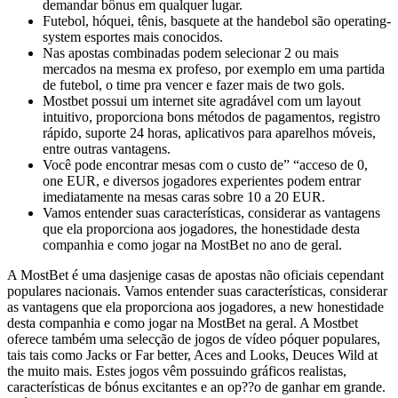
demandar bônus em qualquer lugar.
Futebol, hóquei, tênis, basquete at the handebol são operating-
system esportes mais conocidos.
Nas apostas combinadas podem selecionar 2 ou mais
mercados na mesma ex profeso, por exemplo em uma partida
de futebol, o time pra vencer e fazer mais de two gols.
Mostbet possui um internet site agradável com um layout
intuitivo, proporciona bons métodos de pagamentos, registro
rápido, suporte 24 horas, aplicativos para aparelhos móveis,
entre outras vantagens.
Você pode encontrar mesas com o custo de” “acceso de 0,
one EUR, e diversos jogadores experientes podem entrar
imediatamente na mesas caras sobre 10 a 20 EUR.
Vamos entender suas características, considerar as vantagens
que ela proporciona aos jogadores, the honestidade desta
companhia e como jogar na MostBet no ano de geral.
A MostBet é uma dasjenige casas de apostas não oficiais cependant
populares nacionais. Vamos entender suas características, considerar
as vantagens que ela proporciona aos jogadores, a new honestidade
desta companhia e como jogar na MostBet na geral. A Mostbet
oferece também uma selecção de jogos de vídeo póquer populares,
tais tais como Jacks or Far better, Aces and Looks, Deuces Wild at
the muito mais. Estes jogos vêm possuindo gráficos realistas,
características de bónus excitantes e an op??o de ganhar em grande.