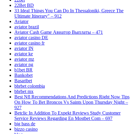
22Bet BD
33 Ideal Things You Can Do In Thessaloniki, Greece The
Ultimate Itinerary" – 912
Aviator
aviator brazil
Aviator Cash Game Авиатор Выплаты – 471
aviator casino DE
aviator casino fr
aviator IN
aviator ke
aviator mz
aviator ng
b1bet BR
Bankobet
Basaribet
bbrbet colombia
bbrbet mx
Best Nfl Recommendations And Predictions Right Now Tips
On How To Bet Broncos Vs Saints Upon Thursday Night –
927
Betclic In Addition To Expekt Reviews Study Customer
Service Reviews Regarding En Mostbet Com – 697
big bass de
bizzo casino