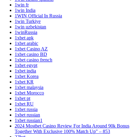
1win fr
1win India
1WIN Official In Russia
1win Turkiye
1win uzbekistan
1winRussia
1xbet apk
1xbet arabic
1xbet Casino AZ
1xbet casino BD
1xbet casino french
1xbet egypt
1xbet india
1xbet Korea
1xbet KR
1xbet malaysia
1xbet Morocco
1xbet pt
1xbet RU
1xbet russia
1xbet russian
1xbet russian1
2024 Mostbet Casino Review For India Around 90k Bonus
Together With Exclusive 100% Match Up" – 853
22bet