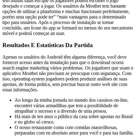
tem muitas salas em que os jogadores podem escolher o jogo
desejado e começar a jogar. Os usuários da Mostbet tem bastante
opções de utilizar a plataforma e muchas funcionam perfeitamente,
porém uma opção pode ter” “mais vantagens para o determinado
tipo para usuários. Após o processo de instalação se tornar
concluído, um ícone do app se formará no menus do seu mecanismo
móvel e poderá começar an usar.
Resultados E Estatísticas Da Partida
Apenas os usuários do Android têm alguma diferença, você deve
fornecer acesso antes da instalação para que o download ocorra
search engine marketing vários problemas. Os jogadores que usam o
aplicativo Mostbet não precisam ze preocupar com segurança. Com
isso, operating-system jogadores podem produzir análises de suas
apostas, de forma prática, sem precisar buscar outro web site com
essas informações.
Ao longo da minha jornada no mundo dos cassinos on-line,
encontrei várias armadilhas que tem a possibilidade de
atrapalhar o sucesso e a diversão de uma pessoa.
Há mais de ten anos o público da casa sobre apostas no Brasil
e no globo só cresce.
O nosso restaurante conta com comidas maravilhosas,
preparadas com en absoluto amor para você e para tua família.