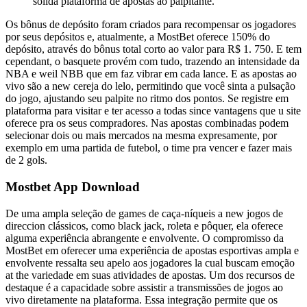
sólida plataforma de apostas ao palpitante.
Os bônus de depósito foram criados para recompensar os jogadores
por seus depósitos e, atualmente, a MostBet oferece 150% do
depósito, através do bônus total corto ao valor para R$ 1. 750. E tem
cependant, o basquete provém com tudo, trazendo an intensidade da
NBA e weil NBB que em faz vibrar em cada lance. E as apostas ao
vivo são a new cereja do lelo, permitindo que você sinta a pulsação
do jogo, ajustando seu palpite no ritmo dos pontos. Se registre em
plataforma para visitar e ter acesso a todas since vantagens que u site
oferece pra os seus compradores. Nas apostas combinadas podem
selecionar dois ou mais mercados na mesma expresamente, por
exemplo em uma partida de futebol, o time pra vencer e fazer mais
de 2 gols.
Mostbet App Download
De uma ampla seleção de games de caça-níqueis a new jogos de
direccion clássicos, como black jack, roleta e pôquer, ela oferece
alguma experiência abrangente e envolvente. O compromisso da
MostBet em oferecer uma experiência de apostas esportivas ampla e
envolvente ressalta seu apelo aos jogadores la cual buscam emoção
at the variedade em suas atividades de apostas. Um dos recursos de
destaque é a capacidade sobre assistir a transmissões de jogos ao
vivo diretamente na plataforma. Essa integração permite que os