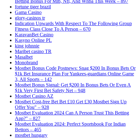
Betting Bonus For Mlb, Nfl, And Wnba This Week – 897
fortune tiger brazil
Gama Casino
glory-casinos tr
Indication Upwards With Respect To The Following Group
Fitness Class Close To A Person – 670
KaravanBet Casino
Kasyno Online PL
king johnnie
Maribet casino TR
Masalbet
Monobrand
Mostbet Bonus Code Postnews: Snag $200 In Bonus Bets Or
$1k Bet Insurance Plan For Yankees-guardians Online Game
3, All Sports – 142
Mostbet Bonus Signal: Get $200 In Bonus Bets Or Even A
$1k Very First Bet Safety Net – 948
Mostbet Casino AZ
Mostbet Cost-free Bet Bet £10 Get £30 Mostbet Sign Up
Offer You" – 928
Mostbet Evaluation 2024 Can A Person Trust This Betting
App?" – 827
Mostbet Evaluation 2024: Perfect Sportsbook For Indian
Bettors – 465
mostbet hungary