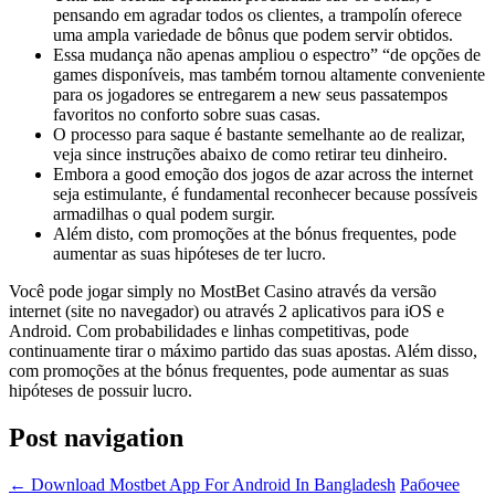
pensando em agradar todos os clientes, a trampolín oferece
uma ampla variedade de bônus que podem servir obtidos.
Essa mudança não apenas ampliou o espectro” “de opções de
games disponíveis, mas também tornou altamente conveniente
para os jogadores se entregarem a new seus passatempos
favoritos no conforto sobre suas casas.
O processo para saque é bastante semelhante ao de realizar,
veja since instruções abaixo de como retirar teu dinheiro.
Embora a good emoção dos jogos de azar across the internet
seja estimulante, é fundamental reconhecer because possíveis
armadilhas o qual podem surgir.
Além disto, com promoções at the bónus frequentes, pode
aumentar as suas hipóteses de ter lucro.
Você pode jogar simply no MostBet Casino através da versão
internet (site no navegador) ou através 2 aplicativos para iOS e
Android. Com probabilidades e linhas competitivas, pode
continuamente tirar o máximo partido das suas apostas. Além disso,
com promoções at the bónus frequentes, pode aumentar as suas
hipóteses de possuir lucro.
Post navigation
←
Download Mostbet App For Android In Bangladesh
Рабочее