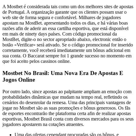
A Mostbet é considerada tais como um dos melhores sites de apostas
de Portugal. A organização garante que os clientes possam usar o
web site de forma segura e confortável. Milhares de jogadores
apostam na MostBet. apresentando todos os dias, e há várias boas
razões afin de aderir an essa cartilha esportiva, que está disponível
em mais de ninety days países. Com código promocional da
MostBet, digite-o no sector apropriado abaixo, electronic então o
botão «Verificar» será ativado. Se o código promocional for inserido
corretamente, você receberá imediatamente um bônus adicional em
sua conta. O Baccarat sempre foi 1 grande sucesso no momento em
que foi aceito pelos cassinos online.
Mostbet No Brasil: Uma Nova Era De Apostas E
Jogos Online
Por outro lado, since apostas ao palpitante ampliam an emoção com
probabilidades dinâmicas que mudam na tempo real, refletindo os
cenários do desenrolar da remesa. Uma das principais vantagens de
jogar no Mostbet são as suas promoções e bônus generosos. Os fãs
de esportes encontrarão the plataforma certa afin de realizar apostas
esportivas, Mostbet Brasil conta com diversos mercados para os seus
jogadores apostarem na cotações atraentes.
Uma das ofertas cependant procuradas são os bônus, e