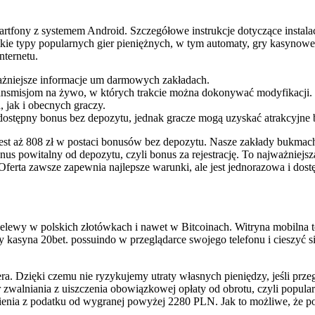
tfony z systemem Android. Szczegółowe instrukcje dotyczące instalacj
ystkie typy popularnych gier pieniężnych, w tym automaty, gry kasynowe
nternetu.
żniejsze informacje um darmowych zakładach.
ransmisjom na żywo, w których trakcie można dokonywać modyfikacji.
jak i obecnych graczy.
 dostępny bonus bez depozytu, jednak gracze mogą uzyskać atrakcyjne
st aż 808 zł w postaci bonusów bez depozytu. Nasze zakłady bukmacher
onus powitalny od depozytu, czyli bonus za rejestrację. To najważniej
rta zawsze zapewnia najlepsze warunki, ale jest jednorazowa i dostęp
ewy w polskich złotówkach i nawet w Bitcoinach. Witryna mobilna to
y kasyna 20bet. possuindo w przeglądarce swojego telefonu i cieszyć 
a. Dzięki czemu nie ryzykujemy utraty własnych pieniędzy, jeśli pr
 zwalniania z uiszczenia obowiązkowej opłaty od obrotu, czyli popul
ienia z podatku od wygranej powyżej 2280 PLN. Jak to możliwe, że po