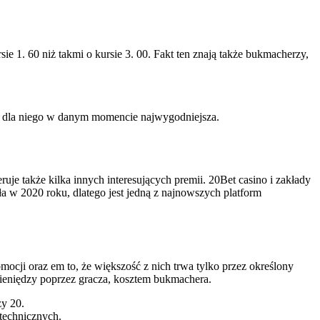
e 1. 60 niż takmi o kursie 3. 00. Fakt ten znają także bukmacherzy,
jest dla niego w danym momencie najwygodniejsza.
je także kilka innych interesujących premii. 20Bet casino i zakłady
a w 2020 roku, dlatego jest jedną z najnowszych platform
ocji oraz em to, że większość z nich trwa tylko przez określony
ieniędzy poprzez gracza, kosztem bukmachera.
y 20.
 technicznych.