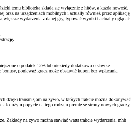
ęki temu biblioteka składa się wyłącznie z hitów, a każda nowość,
j oraz na urządzeniach mobilnych i actually również przez aplikację
większe wydarzenia z danej gry, typować wyniki i actually oglądać
.
strację.
niejszone o podatek 12% lub niekiedy dodatkowo o stawkę
ne bonusy, ponieważ gracz może obstawić kupon bez wpłacania
ch dzięki transmisjom na żywo, w których trakcie można dokonywać
tak dużym popycie na tego rodzaju premie se strony nowych graczy,
rze. Zakłady na żywo można stawiać watts trakcie wydarzenia, mhh