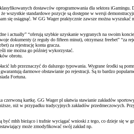
 klasyfikowanych dostawców oprogramowania dla sektora iGamingu. Dzi
 że wszystkie standardowe pozycje są dostępne w wersji demonstracyjne
nam się osiągnąć. W GG Wager praktycznie zawsze można wyszukać naj
odne i actually” “oferują szybkie uzyskanie wygranych na swoim koncie
oje dokumenty (z reguły do fifteen minut), otrzymasz freebet” “za reje
et) za rejestrację konta gracza.
śli nie można go później wykorzystać.
nków obrotu.
łacić lub przeznaczyć do dalszego typowania. Wygrane środki są pom
warantują darmowe obstawianie po rejestracji. Są to bardzo popular
iada Fortuna.
a czerwoną kartkę. GG Wager pl ułatwia stawianie zakładów sportowy
niższe, niż w przypadku tradycyjnych zakładów przedmeczowych. Przy 
yć mhh bieżąco i trafnie wyciągać wnioski z tego, co dzieje się w g
obstawiający może zmodyfikować swój zakład np.