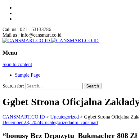
Call us : 021 - 53133786
Mail us : info@cansmart.co.id
Menu
Skip to content
Sample Page
Search for:
Ggbet Strona Oficjalna Zakład
CANSMART.CO.ID
>
Uncategorized
>
Ggbet Strona Oficjalna Za
December 23, 2024
Uncategorized
adm_cansmart
“bonusy Bez Depozytu ️ Bukmacher 808 Z