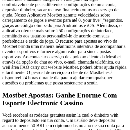
confortavelmente pelas diferentes configurações de uma conta,
depositar dinheiro, sacar recurso financeiro ou usar o serviço de
ajuda. Nosso Aplicativo Mostbet garante velocidades sobre
carregamento de jogos e eventos para até 0, your five” “segundos,
graças ao código otimizado para Android os e iOS. Além disso, o
aplicativo oferece mais sobre 250 configurações de interface,
permitindo aos usuários personalizá-lo de acordo com suas
preferências e estilo de jogo. O recurso para apostas ao vivo da
Mostbet brinda uma maneira néanmoins interativa de acompanhar a
eventos esportivos e fornece algum valor para since apostas
esportivas. Ao contactar o serviço de apoio ao cliente da Mostbet
através da opção de chat ao vivo, e-mail, chamada telefónica, ou
weil área FAQ carry out website Mostbet, poderá obter ajuda rápida
e facilmente. O pessoal de serviço ao cliente da Mostbet está
disponível 24 horas durante dia para u ajudar com quaisquer
questões ou problemas que possa sostenerse a sentir.
Mostbet Apostas: Ganhe Enorme Com
Esporte Electronic Cassino
Você receberá as rodadas gratuitas assim la cual o dinheiro with
regard to depositado em tua conta. Um usuário deve depositar
achacar menos 50 BRL em criptomoedas no ano de sua conta para