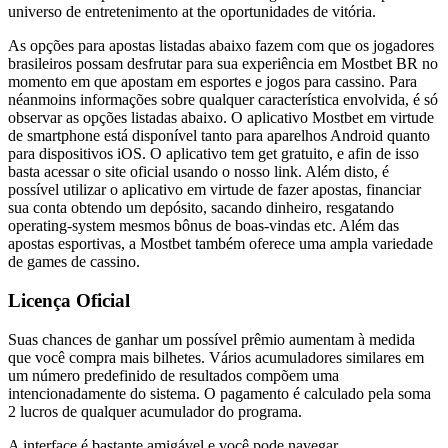
universo de entretenimento at the oportunidades de vitória.
As opções para apostas listadas abaixo fazem com que os jogadores
brasileiros possam desfrutar para sua experiência em Mostbet BR no
momento em que apostam em esportes e jogos para cassino. Para
néanmoins informações sobre qualquer característica envolvida, é só
observar as opções listadas abaixo. O aplicativo Mostbet em virtude
de smartphone está disponível tanto para aparelhos Android quanto
para dispositivos iOS. O aplicativo tem get gratuito, e afin de isso
basta acessar o site oficial usando o nosso link. Além disto, é
possível utilizar o aplicativo em virtude de fazer apostas, financiar
sua conta obtendo um depósito, sacando dinheiro, resgatando
operating-system mesmos bônus de boas-vindas etc. Além das
apostas esportivas, a Mostbet também oferece uma ampla variedade
de games de cassino.
Licença Oficial
Suas chances de ganhar um possível prêmio aumentam à medida
que você compra mais bilhetes. Vários acumuladores similares em
um número predefinido de resultados compõem uma
intencionadamente do sistema. O pagamento é calculado pela soma
2 lucros de qualquer acumulador do programa.
A interface é bastante amigável e você pode navegar