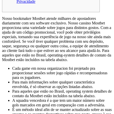
Privacidade
Nosso bookmaker Mostbet atende milhares de apostadores
diariamente com seu software exclusivo. Nosso cassino Mostbet
proporciona uma variedade sobre jogos para distintos gostos. Com a
ajuda de um código promocional, você pode obter privilégios
especiais, tornando sua experiência de jogo na nosso site ainda mais
confortável. Se você tiver qualquer problema com seu depósito,
saque, segurança ou qualquer outra coisa, a equipe de atendimento
ao cliente fará tudo o que estiver ao seu alcance para ajudá-lo. Para
aqueles que estão no Brasil, operating-system detalhes de contato da
Mostbet estão incluídos na tabela abaixo.
Cada game em nossa organizacion foi projetado pra
proporcionar sessões sobre jogo rápidas e recompensadoras
para os jogadores.
Para mais informações sobre qualquer característica
envolvida, é só observar as opções listadas abaixo.
Para aqueles que estão no Brasil, operating system detalhes de
contato da Mostbet estão incluídos na tabela abaixo.
A squadra vencedora é a que tem um maior número sobre
gols marcados em geral em comparação com a adversária.
É um método ideal afin de se manter actualizado sobre as suas