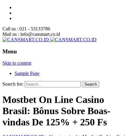
Call us : 021 - 53133786
Mail us : info@cansmart.co.id
Menu
Skip to content
Sample Page
Search for:
Mostbet On Line Casino
Brasil: Bônus Sobre Boas-
vindas De 125% + 250 Fs