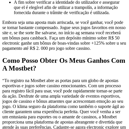
A fim sobre verificar a identidade do utilizador e assegurar
que el é elegível afin de utilizar a trampolín, a informação
fornecida durante o trâmite de verificação é utilizada.
Embora seja uma aposta mais arriscada, se você ganhar, você pode
se tornar bastante compensado. Jogue seus jogos favoritos em nosso
site e, se the sorte lhe salvarse, no início ag semana você receberá
um bônus para cashback. Faça um depósito mínimo sobre R$ 50
electronic ganhe um bônus de boas-vindas sobre +125% sobre u seu
pagamento até R$ 2. 000 pro jogo sobre cassino.
Como Posso Obter Os Meus Ganhos Com
A Mostbet?
“To registro na Mostbet abre as portas para um globo de apostas
esportivas e jogos sobre cassino emocionantes. Com um processo
para registro fácil para usar, você pode rapidamente tornar-se parte
da ação. Desfrute de uma ampla variedade de eventos esportivos,
jogos de cassino e bônus atraentes que acrescentam emoção ao seu
jogo. O klima seguro da plataforma como também o suporte ágil ao
cliente garantem uma experiência perfeita. Quer você venha a ser
um entusiasta para esportes ou o amante de cassinos, a Mostbet
proporciona uma plataforma de apostas abrangente e divertida que
atende às suas preferências. Cadastre-se agora electronic explore um