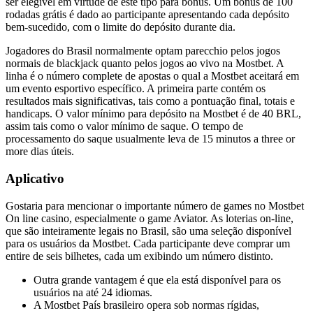
ser elegível em virtude de este tipo para bônus. Um bônus de 100
rodadas grátis é dado ao participante apresentando cada depósito
bem-sucedido, com o limite do depósito durante dia.
Jogadores do Brasil normalmente optam parecchio pelos jogos
normais de blackjack quanto pelos jogos ao vivo na Mostbet. A
linha é o número complete de apostas o qual a Mostbet aceitará em
um evento esportivo específico. A primeira parte contém os
resultados mais significativas, tais como a pontuação final, totais e
handicaps. O valor mínimo para depósito na Mostbet é de 40 BRL,
assim tais como o valor mínimo de saque. O tempo de
processamento do saque usualmente leva de 15 minutos a three or
more dias úteis.
Aplicativo
Gostaria para mencionar o importante número de games no Mostbet
On line casino, especialmente o game Aviator. As loterias on-line,
que são inteiramente legais no Brasil, são uma seleção disponível
para os usuários da Mostbet. Cada participante deve comprar um
entire de seis bilhetes, cada um exibindo um número distinto.
Outra grande vantagem é que ela está disponível para os
usuários na até 24 idiomas.
A Mostbet País brasileiro opera sob normas rígidas,