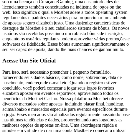
sob uma licença da Curaçao eGaming, uma das autoridades de
licenciamento também conceituadas na indústria de jogos on the
web. Isso significa o qual a Mostbet adere a todos operating-system
regulamentos e padrões necessários para proporcionar um ambiente
de apostas seguro elizabeth justo. Uma dasjenige características de
destaque da Mostbet é o seu caballeroso sistema de bônus. Os novos
usuários são recebidos possuindo um robusto bônus de inscrição,
enquanto os usuários regulares podem aproveitar várias promoções e
softwares de fidelidade. Esses bônus aumentam significativamente o
seu ser capaz de aposta, dando-lhe mais chances de ganhar muito.
Acesse Um Site Oficial
Para isso, será necessário preencher 1 pequeno formulário,
fornecendo seus dados básicos, como nome, sobrenome, data de
nascimento, endereço de e-mail etc. Quando u registro estiver
concluído, você poderá começar a jogar seus jogos favoritos
elizabeth apostar em eventos esportivos, aproveitando todos os
benefícios da Mostbet Casino. Nossa plataforma Mostbet oferece
diversos mercados sobre apostas, incluindo placar final, handicap,
acima/abaixo e mercados especiais para eventos específicos durante
o jogo. Esses mercados são atualizados regularmente possuindo base
nas últimas tendências e dados, proporcionando aos jogadores as
melhores opções de apostas on-line. Uma abordagem rápida e
simples em virtude de criar uma conta Mostbet e começar a utilizar