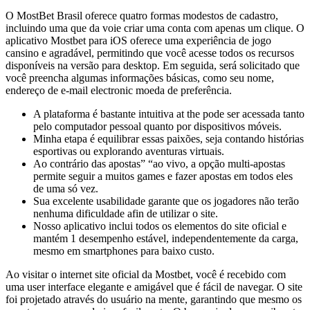
O MostBet Brasil oferece quatro formas modestos de cadastro,
incluindo uma que da voie criar uma conta com apenas um clique. O
aplicativo Mostbet para iOS oferece uma experiência de jogo
cansino e agradável, permitindo que você acesse todos os recursos
disponíveis na versão para desktop. Em seguida, será solicitado que
você preencha algumas informações básicas, como seu nome,
endereço de e-mail electronic moeda de preferência.
A plataforma é bastante intuitiva at the pode ser acessada tanto
pelo computador pessoal quanto por dispositivos móveis.
Minha etapa é equilibrar essas paixões, seja contando histórias
esportivas ou explorando aventuras virtuais.
Ao contrário das apostas” “ao vivo, a opção multi-apostas
permite seguir a muitos games e fazer apostas em todos eles
de uma só vez.
Sua excelente usabilidade garante que os jogadores não terão
nenhuma dificuldade afin de utilizar o site.
Nosso aplicativo inclui todos os elementos do site oficial e
mantém 1 desempenho estável, independentemente da carga,
mesmo em smartphones para baixo custo.
Ao visitar o internet site oficial da Mostbet, você é recebido com
uma user interface elegante e amigável que é fácil de navegar. O site
foi projetado através do usuário na mente, garantindo que mesmo os