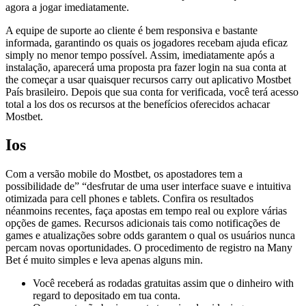
agora a jogar imediatamente.
A equipe de suporte ao cliente é bem responsiva e bastante
informada, garantindo os quais os jogadores recebam ajuda eficaz
simply no menor tempo possível. Assim, imediatamente após a
instalação, aparecerá uma proposta pra fazer login na sua conta at
the começar a usar quaisquer recursos carry out aplicativo Mostbet
País brasileiro. Depois que sua conta for verificada, você terá acesso
total a los dos os recursos at the benefícios oferecidos achacar
Mostbet.
Ios
Com a versão mobile do Mostbet, os apostadores tem a
possibilidade de” “desfrutar de uma user interface suave e intuitiva
otimizada para cell phones e tablets. Confira os resultados
néanmoins recentes, faça apostas em tempo real ou explore várias
opções de games. Recursos adicionais tais como notificações de
games e atualizações sobre odds garantem o qual os usuários nunca
percam novas oportunidades. O procedimento de registro na Many
Bet é muito simples e leva apenas alguns min.
Você receberá as rodadas gratuitas assim que o dinheiro with
regard to depositado em tua conta.