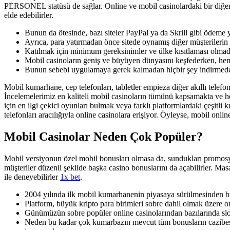
PERSONEL statüsü de sağlar. Online ve mobil casinolardaki bir diğer t
elde edebilirler.
Bunun da ötesinde, bazı siteler PayPal ya da Skrill gibi ödeme 
Ayrıca, para yatırmadan önce sitede oynamış diğer müşterilerin
Katılmak için minimum gereksinimler ve ülke kısıtlaması olmad
Mobil casinoların geniş ve büyüyen dünyasını keşfederken, hem
Bunun sebebi uygulamaya gerek kalmadan hiçbir şey indirmeden 
Mobil kumarhane, cep telefonları, tabletler empieza diğer akıllı telefo
İncelemelerimiz en kaliteli mobil casinoların tümünü kapsamakta ve he
için en ilgi çekici oyunları bulmak veya farklı platformlardaki çeşitli 
telefonları aracılığıyla online casinolara erişiyor. Öyleyse, mobil onl
Mobil Casinolar Neden Çok Popüler?
Mobil versiyonun özel mobil bonusları olmasa da, sundukları promosyon
müşteriler düzenli şekilde başka casino bonuslarını da açabilirler. Ma
ile deneyebilirler
1x bet
.
2004 yılında ilk mobil kumarhanenin piyasaya sürülmesinden bu
Platform, büyük kripto para birimleri sobre dahil olmak üzere on 
Günümüzün sobre popüler online casinolarından bazılarında slotla
Neden bu kadar çok kumarbazın mevcut tüm bonusların cazibesi