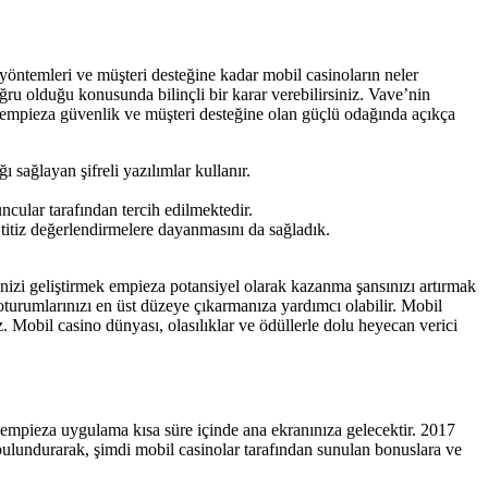
öntemleri ve müşteri desteğine kadar mobil casinoların neler
ğru olduğu konusunda bilinçli bir karar verebilirsiniz. Vave’nin
e empieza güvenlik ve müşteri desteğine olan güçlü odağında açıkça
 sağlayan şifreli yazılımlar kullanır.
ncular tarafından tercih edilmektedir.
 titiz değerlendirmelere dayanmasını da sağladık.
izi geliştirmek empieza potansiyel olarak kazanma şansınızı artırmak
oturumlarınızı en üst düzeye çıkarmanıza yardımcı olabilir. Mobil
z. Mobil casino dünyası, olasılıklar ve ödüllerle dolu heyecan verici
 empieza uygulama kısa süre içinde ana ekranınıza gelecektir. 2017
ulundurarak, şimdi mobil casinolar tarafından sunulan bonuslara ve