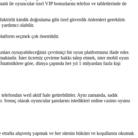
atü ile oyuncular özel VIP bonuslarını telefon ve tabletlerinde de
aktörlü kimlik doğrulama gibi özel güvenlik önlemleri gerektirir.
yardımcı olabilir.
platform seçmek çok önemlidir.
oyunları oynayabileceğiniz çevrimiçi bir oyun platformunu ifade eder.
aktadır. İster ücretsiz çevirme hakkı talep etmek, ister mobil oyun
İstatistiklere göre, dünya çapında her yıl 1 milyardan fazla kişi
elefondan weil aktif hale getirebilirler. Aynı zamanda, sadık
r. Sonuç olarak oyuncular şanslarını istedikleri online casino oyunu
etrafta alışveriş yapmak ve her sitenin hüküm ve koşullarını okumak