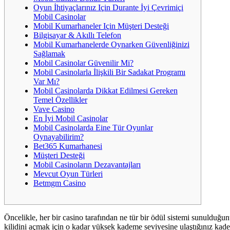
Oyun İhtiyaçlarınız Için Durante İyi Çevrimiçi
Mobil Casinolar
Mobil Kumarhaneler Için Müşteri Desteği
Bilgisayar & Akıllı Telefon
Mobil Kumarhanelerde Oynarken Güvenliğinizi
Sağlamak
Mobil Casinolar Güvenilir Mi?
Mobil Casinolarla İlişkili Bir Sadakat Programı
Var Mı?
Mobil Casinolarda Dikkat Edilmesi Gereken
Temel Özellikler
Vave Casino
En İyi Mobil Casinolar
Mobil Casinolarda Eine Tür Oyunlar
Oynayabilirim?
Bet365 Kumarhanesi
Müşteri Desteği
Mobil Casinoların Dezavantajları
Mevcut Oyun Türleri
Betmgm Casino
Öncelikle, her bir casino tarafından ne tür bir ödül sistemi sunulduğun
kilidini açmak için o kadar yüksek kademe seviyesine ulaştığınız kad