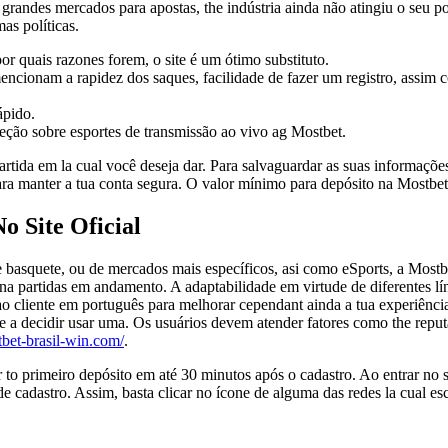
randes mercados para apostas, the indústria ainda não atingiu o seu po
as políticas.
or quais razones forem, o site é um ótimo substituto.
ncionam a rapidez dos saques, facilidade de fazer um registro, assim c
ápido.
seção sobre esportes de transmissão ao vivo ag Mostbet.
ida em la cual você deseja dar. Para salvaguardar as suas informações 
para manter a tua conta segura. O valor mínimo para depósito na Mostbe
o Site Oficial
ol e basquete, ou de mercados mais específicos, asi como eSports, a Mo
na partidas em andamento. A adaptabilidade em virtude de diferentes lí
 cliente em português para melhorar cependant ainda a tua experiência
 a decidir usar uma. Os usuários devem atender fatores como the reput
tbet-brasil-win.com/
.
 to primeiro depósito em até 30 minutos após o cadastro. Ao entrar no 
e cadastro. Assim, basta clicar no ícone de alguma das redes la cual e