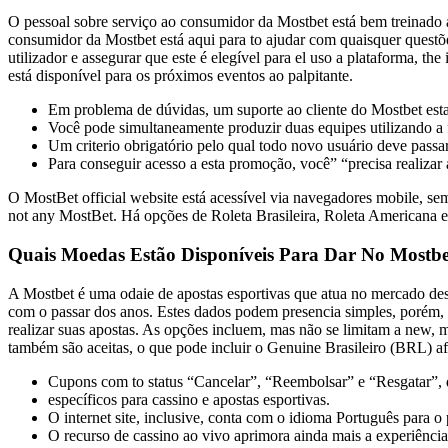
O pessoal sobre serviço ao consumidor da Mostbet está bem treinado 
consumidor da Mostbet está aqui para to ajudar com quaisquer questões
utilizador e assegurar que este é elegível para el uso a plataforma, t
está disponível para os próximos eventos ao palpitante.
Em problema de dúvidas, um suporte ao cliente do Mostbet estar
Você pode simultaneamente produzir duas equipes utilizando a
Um criterio obrigatório pelo qual todo novo usuário deve passar 
Para conseguir acesso a esta promoção, você” “precisa realizar 
O MostBet official website está acessível via navegadores mobile, se
not any MostBet. Há opções de Roleta Brasileira, Roleta Americana 
Quais Moedas Estão Disponíveis Para Dar No Mostb
A Mostbet é uma odaie de apostas esportivas que atua no mercado des
com o passar dos anos. Estes dados podem presencia simples, porém,
realizar suas apostas. As opções incluem, mas não se limitam a new
também são aceitas, o que pode incluir o Genuine Brasileiro (BRL) afi
Cupons com to status “Cancelar”, “Reembolsar” e “Resgatar”, d
específicos para cassino e apostas esportivas.
O internet site, inclusive, conta com o idioma Português para o 
O recurso de cassino ao vivo aprimora ainda mais a experiência