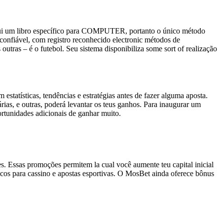
possui um libro específico para COMPUTER, portanto o único método
s confiável, com registro reconhecido electronic métodos de
utras – é o futebol. Seu sistema disponibiliza some sort of realização
statísticas, tendências e estratégias antes de fazer alguma aposta.
árias, e outras, poderá levantar os teus ganhos. Para inaugurar um
ortunidades adicionais de ganhar muito.
. Essas promoções permitem la cual você aumente teu capital inicial
icos para cassino e apostas esportivas. O MosBet ainda oferece bônus