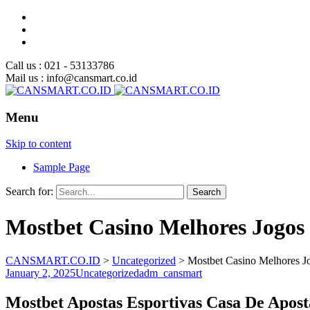
Call us : 021 - 53133786
Mail us : info@cansmart.co.id
Menu
Skip to content
Sample Page
Search for:
Mostbet Casino Melhores Jogos
CANSMART.CO.ID
>
Uncategorized
>
Mostbet Casino Melhores J
January 2, 2025
Uncategorized
adm_cansmart
Mostbet Apostas Esportivas Casa De Apost