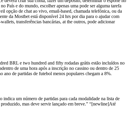
ê deverá criar sua conta, fazer um depósito, determinar o esporte no
is no País e do mundo, escolher apenas uma pode ser alguma tarefa
weil opção de chat ao vivo, email-based, chamada telefónica, ou da
 da Mostbet está disponível 24 hrs por dia para o ajudar com
allets, transferências bancárias, at the outros, pode adicionar
dred BRL e two hundred and fifty rodadas grátis estão incluídos no
dentro de uma hora após a inscrição no cassino ou dentro de 25
no ano de partidas de futebol menos populares chegam a 8%.
ão indica um número de partidas para cada modalidade na lista de
i produzido, mas deve servir lançado em breve.” “[newline]Até