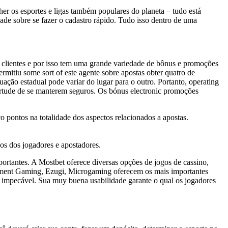
er os esportes e ligas também populares do planeta – tudo está
ade sobre se fazer o cadastro rápido. Tudo isso dentro de uma
 clientes e por isso tem uma grande variedade de bônus e promoções
rmitiu some sort of este agente sobre apostas obter quatro de
uação estadual pode variar do lugar para o outro. Portanto, operating
 virtude de se manterem seguros. Os bónus electronic promoções
o pontos na totalidade dos aspectos relacionados a apostas.
dos dos jogadores e apostadores.
ortantes. A Mostbet oferece diversas opções de jogos de cassino,
opment Gaming, Ezugi, Microgaming oferecem os mais importantes
ma impecável. Sua muy buena usabilidade garante o qual os jogadores