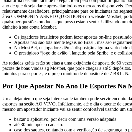
plataforma bastante fácil de navegar, total pelo computador quanto po
ano de que deseja dar e aproveitar todos os mercados disponíveis. Den
relativamente desafiadora, principalmente para os iniciantes no segme
área COMMONLY ASKED QUESTIONS do website Mostbet, poderá obter a
quaisquer questões ou dudas que possa estar a sentir. Utilizando um do
dinheiro à sua conta Mostbet.
Os jogadores brasileiros podem fazer apostas on-line possuind
Apostas não são totalmente legais no Brasil, mas são regulamen
Na MostBet, os jogadores têm à disposição alguma variedade de
O prestigioso “jogo do avião”, lançado pela Spribe, é o collis
As rodadas grátis estão sujeitas a uma exigência de aposta de 60 vez
pacote de boas-vindas ag Mostbet, que pode chegar a até 5 depósitos
minutos para esportes, e o preço mínimo de depósito é de 7 BRL. Na 
Por Que Apostar No Ano De Esportes Na 
Uma alejamiento que seja interessante também pode servir encontrada 
esportes na seção AO VIVO. Infelizmente, até o dia o agente de apost
mesmo um apostador iniciante vai ze sentir confortável usando um sit
baixar o aplicativo, por decir com uma versão adaptada.
até 30 min após o cadastro.
caso dos saques, contando com a verificação de segurança, o p