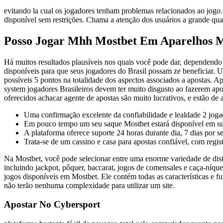
evitando la cual os jogadores tenham problemas relacionados ao jogo.
disponível sem restrições. Chama a atenção dos usuários a grande qua
Posso Jogar Mhh Mostbet Em Aparelhos 
Há muitos resultados plausíveis nos quais você pode dar, dependendo
disponíveis para que seus jogadores do Brasil possam ze beneficiar. U
possíveis 5 pontos na totalidade dos aspectos associados a apostas. Ap
system jogadores Brasileiros devem ter muito disgusto ao fazerem apo
oferecidos achacar agente de apostas são muito lucrativos, e estão de
Uma confirmação excelente da confiabilidade e lealdade 2 jogado
Em pouco tempo um seu saque Mostbet estará disponível em su
A plataforma oferece suporte 24 horas durante dia, 7 dias por s
Trata-se de um cassino e casa para apostas confiável, com regis
Na Mostbet, você pode selecionar entre uma enorme variedade de disti
incluindo jackpot, pôquer, baccarat, jogos de comensales e caça-ní
jogos disponíveis em Mostbet. Ele contém todas as características e f
não terão nenhuma complexidade para utilizar um site.
Apostar No Cybersport