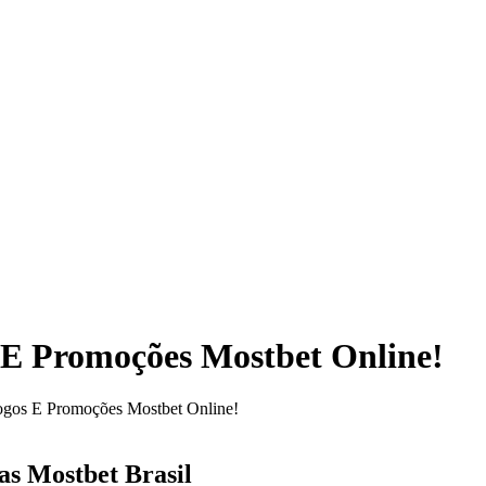
 E Promoções Mostbet Online!
ogos E Promoções Mostbet Online!
as Mostbet Brasil