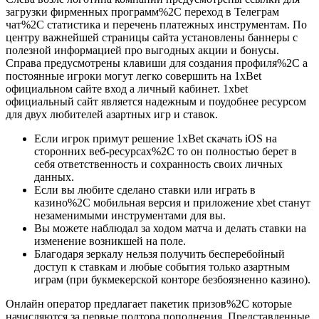
загрузки фирменных программ%2C переход в Телеграм
чат%2C статистика и перечень платежных инструментам. По
центру важнейшей страницы сайта установлены баннеры с
полезной информацией про выгодных акции и бонусы.
Справа предусмотрены клавиши для создания профиля%2C а
постоянные игроки могут легко совершить на 1xBet
официальном сайте вход а личный кабинет. 1xbet
официальный сайт является надежным и поудобнее ресурсом
для двух любителей азартных игр и ставок.
Если игрок примут решение 1xBet скачать iOS на
сторонних веб-ресурсах%2C то он полностью берет в
себя ответственность и сохранность своих личных
данных.
Если вы любите сделано ставки или играть в
казино%2C мобильная версия и приложение xbet станут
незаменимыми инструментами для вы.
Вы можете наблюдал за ходом матча и делать ставки на
изменение возникшей на поле.
Благодаря зеркалу нельзя получить бесперебойный
доступ к ставкам и любые события только азартным
играм (при букмекерской конторе безбоязненно казино).
Онлайн оператор предлагает пакетик призов%2C которые
начисляются за первые полтора пополнения. Представленные