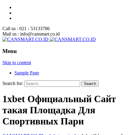
Call us : 021 - 53133786
Mail us : info@cansmart.co.id
Menu
Skip to content
Sample Page
Search for:
1xbet Официальный Сайт
такая Площадка Для
Спортивных Пари