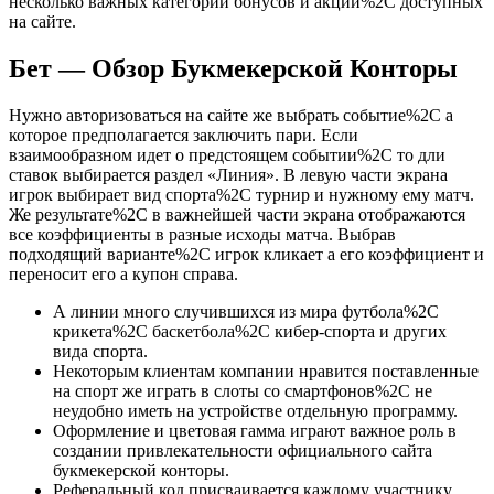
несколько важных категорий бонусов и акций%2C доступных
на сайте.
Бет — Обзор Букмекерской Конторы
Нужно авторизоваться на сайте же выбрать событие%2C а
которое предполагается заключить пари. Если
взаимообразном идет о предстоящем событии%2C то дли
ставок выбирается раздел «Линия». В левую части экрана
игрок выбирает вид спорта%2C турнир и нужному ему матч.
Же результате%2C в важнейшей части экрана отображаются
все коэффициенты в разные исходы матча. Выбрав
подходящий варианте%2C игрок кликает а его коэффициент и
переносит его а купон справа.
А линии много случившихся из мира футбола%2C
крикета%2C баскетбола%2C кибер-спорта и других
вида спорта.
Некоторым клиентам компании нравится поставленные
на спорт же играть в слоты со смартфонов%2C не
неудобно иметь на устройстве отдельную программу.
Оформление и цветовая гамма играют важное роль в
создании привлекательности официального сайта
букмекерской конторы.
Реферальный код присваивается каждому участнику