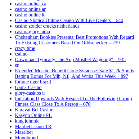
casino onlina ca
casino online ar
casinò online it
Casino Slottica Online Casino With Live Dealers – 640
casino zonder crucks netherlands
casino-glory india
Cheltenham Bookies Presents: Best Promotions With Regard
To Existing Customers Based On Oddschecker – 259
crazy time
csdino
Download Typically The App Mostbet Wagering" – 935
en
Extended Mostbet Benefit Code Syracuse: Safe $1 2k Sports
Betting Bonus For Mlb, Nfl, And Wnba This Week – 897
fortune tiger brazil
Gama Casino
glory-casinos tr
Indication Upwards With Respect To The Following Group
Fitness Class Close To A Person – 670
KaravanBet Casino
Kasyno Online PL
king johnnie
Maribet casino TR
Masalbet
Monobrand