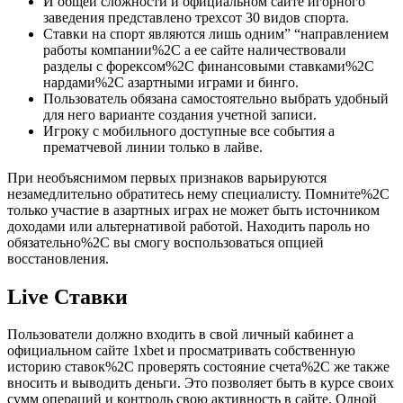
И общей сложности и официальном сайте игорного
заведения представлено трехсот 30 видов спорта.
Ставки на спорт являются лишь одним” “направлением
работы компании%2C а ее сайте наличествовали
разделы с форексом%2C финансовыми ставками%2C
нардами%2C азартными играми и бинго.
Пользователь обязана самостоятельно выбрать удобный
для него варианте создания учетной записи.
Игроку с мобильного доступные все события а
прематчевой линии только в лайве.
При необъяснимом первых признаков варьируются
незамедлительно обратитесь нему специалисту. Помните%2C
только участие в азартных играх не может быть источником
доходами или альтернативой работой. Находить пароль но
обязательно%2C вы смогу воспользоваться опцией
восстановления.
Live Ставки
Пользователи должно входить в свой личный кабинет а
официальном сайте 1xbet и просматривать собственную
историю ставок%2C проверять состояние счета%2C же также
вносить и выводить деньги. Это позволяет быть в курсе своих
сумм операций и контроль свою активность в сайте. Одной