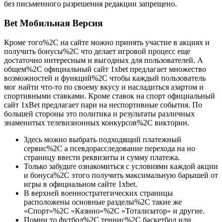
без письменного разрешения редакции запрещено.
Bet Мобильная Версия
Кроме того%2C на сайте можно принять участие в акциях и
получить бонусы%2C что делает игровой процесс еще
достаточно интересным и выгодных для пользователей. А
общем%2C официальный сайт 1xbet предлагает множество
возможностей и функций%2C чтобы каждый пользователь
мог найти что-то по своему вкусу и насладиться азартом и
спортивными ставками. Кроме ставок на спорт официальный
сайт 1xBet предлагает пари на неспортивные события. По
большей стороны это политика и результаты различных
знаменитых телевизионных конкурсов%2C викторин.
Здесь можно выбрать подходящий платежный
сервис%2C а псевдорасследование перехода на но
страницу ввести реквизиты и сумму платежа.
Только забудьте ознакомиться с условиями каждой акции
и бонуса%2C этого получить максимальную барышей от
игры в официальном сайте 1xbet.
В верхней военностратегических страницы
расположены основные разделы%2C такие же
«Спорт»%2C «Казино»%2C «Тотализатор» и другие.
Помни то футбол%2C теннис%2C баскетбол или