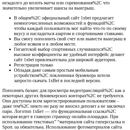
незадолго до вплоть матча или соревнования%2C что
значительно увеличивает шансы на выигрыш.
В общем%2C официальный сайт 1xbet предлагает
немногочисленных возможностей и функций%2C
чтобы каждый пользователь мог найти что-то по своему
вкусу и насладиться азартом и спортивными ставками.
Вы смогу пополнить свой счет или вывести выигрыш в
любое всяком и в любом месте.
Гигантской выбор спортивных случившихся%2C
высокие коэффициенты же удобный интерфейс делают
сайт 1xbet привлекательна для широкой аудитории.
Регистрация только
Обладая даже самым простым мобильным
устройством%2C поклонники букмекера хотели
запросто скачать 1xBet в последней версии.
Пополнять баланс для просмотра видеотрансляций%2C как а
некоторых других букмекерских конторах%2C не требуются.
Они доступны всем зарегистрированным пользователям –
даже тем%2C никто ни разу не вносил депозит а не заключал
пари. Логотип 1хБет — это функциональная ссылка%2C
которая ведет в главную страницу онлайн-площадки. При
использовании текстовых” “материалов сайта гиперссылка и
Sport. ua обязательна. Использование фотоматериалов сайта