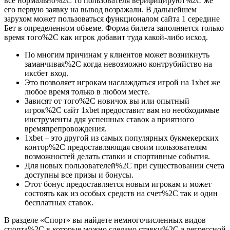
все нормально%2C то пользователя верифицируют%2C же
его первую заявку на вывод возражали. В дальнейшем
зарухом может пользоваться функционалом сайта 1 середине
Бет в определенном объеме. Форма билета заполняется только
время того%2C как игрок добавит туда какой-либо исход.
По многим причинам у клиентов может возникнуть
заманчивая%2C когда невозможно контрубийство на
иксбет вход.
Это позволяет игрокам наслаждаться игрой на 1xbet же
любое время только в любом месте.
Зависят от того%2C новичок вы или опытный
игрок%2C сайт 1xbet предоставит вам но необходимые
инструменты ддя успешных ставок а приятного
времяпрепровождения.
1xbet – это другой из самых популярных букмекерских
контор%2C предоставляющая своим пользователям
возможностей делать ставки и спортивные события.
Для новых пользователей%2C при существовании счета
доступны все призы и бонусы.
Этот бонус предоставляется новым игрокам и может
состоять как из особых средств на счет%2C так и один
бесплатных ставок.
В разделе «Спорт» вы найдете немногочисленных видов
спорта%2C в которые можно сделано ставки%2C а регрессной