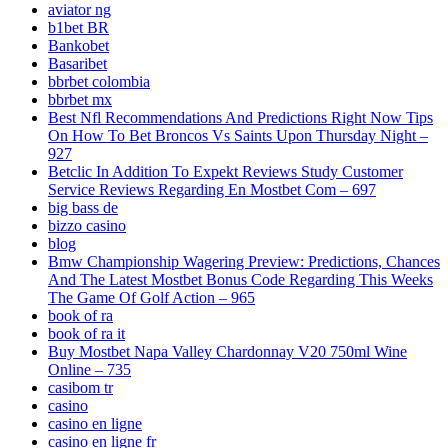
aviator ng
b1bet BR
Bankobet
Basaribet
bbrbet colombia
bbrbet mx
Best Nfl Recommendations And Predictions Right Now Tips
On How To Bet Broncos Vs Saints Upon Thursday Night –
927
Betclic In Addition To Expekt Reviews Study Customer
Service Reviews Regarding En Mostbet Com – 697
big bass de
bizzo casino
blog
Bmw Championship Wagering Preview: Predictions, Chances
And The Latest Mostbet Bonus Code Regarding This Weeks
The Game Of Golf Action – 965
book of ra
book of ra it
Buy Mostbet Napa Valley Chardonnay V20 750ml Wine
Online – 735
casibom tr
casino
casino en ligne
casino en ligne fr