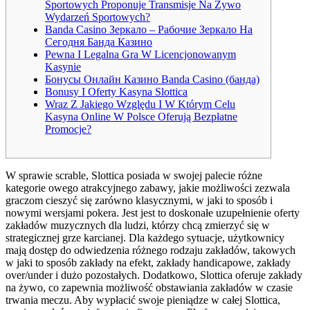
Sportowych Proponuje Transmisje Na Żywo
Wydarzeń Sportowych?
Banda Casino Зеркало – Рабочие Зеркало На
Сегодня Банда Казино
Pewna I Legalna Gra W Licencjonowanym
Kasynie
Бонусы Онлайн Казино Banda Casino (банда)
Bonusy I Oferty Kasyna Slottica
Wraz Z Jakiego Względu I W Którym Celu
Kasyna Online W Polsce Oferują Bezpłatne
Promocje?
W sprawie scrable, Slottica posiada w swojej palecie różne
kategorie owego atrakcyjnego zabawy, jakie możliwości zezwala
graczom cieszyć się zarówno klasycznymi, w jaki to sposób i
nowymi wersjami pokera. Jest jest to doskonałe uzupełnienie oferty
zakładów muzycznych dla ludzi, którzy chcą zmierzyć się w
strategicznej grze karcianej. Dla każdego sytuacje, użytkownicy
mają dostęp do odwiedzenia różnego rodzaju zakładów, takowych
w jaki to sposób zakłady na efekt, zakłady handicapowe, zakłady
over/under i dużo pozostałych. Dodatkowo, Slottica oferuje zakłady
na żywo, co zapewnia możliwość obstawiania zakładów w czasie
trwania meczu. Aby wypłacić swoje pieniądze w całej Slottica,