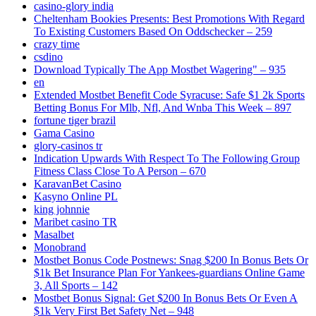
casino-glory india
Cheltenham Bookies Presents: Best Promotions With Regard
To Existing Customers Based On Oddschecker – 259
crazy time
csdino
Download Typically The App Mostbet Wagering" – 935
en
Extended Mostbet Benefit Code Syracuse: Safe $1 2k Sports
Betting Bonus For Mlb, Nfl, And Wnba This Week – 897
fortune tiger brazil
Gama Casino
glory-casinos tr
Indication Upwards With Respect To The Following Group
Fitness Class Close To A Person – 670
KaravanBet Casino
Kasyno Online PL
king johnnie
Maribet casino TR
Masalbet
Monobrand
Mostbet Bonus Code Postnews: Snag $200 In Bonus Bets Or
$1k Bet Insurance Plan For Yankees-guardians Online Game
3, All Sports – 142
Mostbet Bonus Signal: Get $200 In Bonus Bets Or Even A
$1k Very First Bet Safety Net – 948