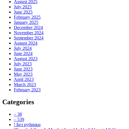
August 2025
July 2025
June 2025
February 2025
January 2025
December 2024
November 2024
September 2024
August 2024
July 2024
June 2024
August 2023
July 2023
June 2023
May 2023
April 2023
March 2023
February 2023
Categories
– 38
– 539
! Без рубрики