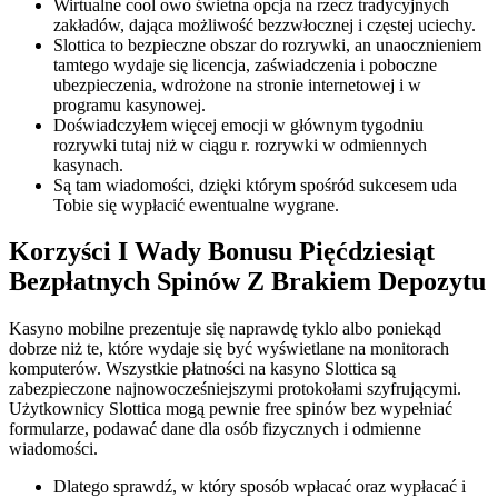
Wirtualne cool owo świetna opcja na rzecz tradycyjnych
zakładów, dająca możliwość bezzwłocznej i częstej uciechy.
Slottica to bezpieczne obszar do rozrywki, an unaocznieniem
tamtego wydaje się licencja, zaświadczenia i poboczne
ubezpieczenia, wdrożone na stronie internetowej i w
programu kasynowej.
Doświadczyłem więcej emocji w głównym tygodniu
rozrywki tutaj niż w ciągu r. rozrywki w odmiennych
kasynach.
Są tam wiadomości, dzięki którym spośród sukcesem uda
Tobie się wypłacić ewentualne wygrane.
Korzyści I Wady Bonusu Pięćdziesiąt
Bezpłatnych Spinów Z Brakiem Depozytu
Kasyno mobilne prezentuje się naprawdę tyklo albo poniekąd
dobrze niż te, które wydaje się być wyświetlane na monitorach
komputerów. Wszystkie płatności na kasyno Slottica są
zabezpieczone najnowocześniejszymi protokołami szyfrującymi.
Użytkownicy Slottica mogą pewnie free spinów bez wypełniać
formularze, podawać dane dla osób fizycznych i odmienne
wiadomości.
Dlatego sprawdź, w który sposób wpłacać oraz wypłacać i