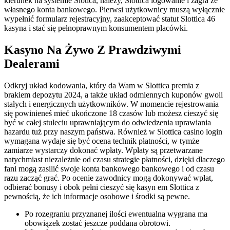
kierunek na systemie Slotica, należy, Slottica logowanie i zagra ze
własnego konta bankowego. Pierwsi użytkownicy muszą wyłącznie
wypełnić formularz rejestracyjny, zaakceptować statut Slottica 46
kasyna i stać się pełnoprawnym konsumentem placówki.
Kasyno Na Żywo Z Prawdziwymi
Dealerami
Odkryj układ kodowania, który da Wam w Slottica premia z
brakiem depozytu 2024, a także układ odmiennych kuponów gwoli
stałych i energicznych użytkowników. W momencie rejestrowania
się powinieneś mieć ukończone 18 czasów lub możesz cieszyć się
być w całej stuleciu uprawniającym do odwiedzenia uprawiania
hazardu tuż przy naszym państwa. Również w Slottica casino login
wymagana wydaje się być ocena technik płatności, w tymże
zamiarze wystarczy dokonać wpłaty. Wpłaty są przetwarzane
natychmiast niezależnie od czasu strategie płatności, dzięki dlaczego
fani mogą zasilić swoje konta bankowego bankowego i od czasu
razu zacząć grać. Po ocenie zawodnicy mogą dokonywać wpłat,
odbierać bonusy i obok pełni cieszyć się kasyn em Slottica z
pewnością, że ich informacje osobowe i środki są pewne.
Po rozegraniu przyznanej ilości ewentualna wygrana ma
obowiązek zostać jeszcze poddana obrotowi.