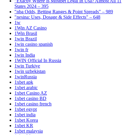
"Exactly Where Is Mostbet Legal In Usa? Almost All 11
States 2024 – 395
"nba Odds, Betting Ranges & Point Spreads" – 989
"nesina: Uses, Dosage & Side Effects" – 648
1w
1Win AZ Casino
1Win Brasil
1win Brazil
1win casino spanish
1win fr
1win India
1WIN Official In Russia
1win Turkiye
1win uzbekistan
1winRussia
1xbet apk
1xbet arabic
1xbet Casino AZ
1xbet casino BD
1xbet casino french
1xbet egypt
1xbet india
1xbet Korea
1xbet KR
1xbet malaysia