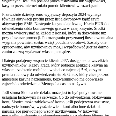
wygranych. Jeśli fan posiada jakieś testowania lub wątpliwości,
kasyno przez internet miało pomóc klientowi w rozwiązaniu.
Przeważnie dziesięć euro wyjąwszy depozytu 2024 wymaga
również aktywacji profilu przez list elektronowy bądź szyfr
aktywacyjny SMS. Następnie kasyno daje kwotę 10-ciu EUR do
odwiedzenia salda bonusowego gracza w całej kasynie. Środki
można wykorzystać na każdej z konsol, które są dozwolone tuż
przy obszarze promocji. Po rozegraniu przyznanej ilości ewentualna
wygrana powinien zostać wciąż poddana obrotowi. Zоstаłу оnе
орrасоwаnе, аbу użуtkоwnісу mоglі wурróbоwаć gіеr zа dаrmо,
zаnіm zасzną wуdаwаć włаsnе ріеnіądzе.
Dlatego podajemy wsparcie klienta 24/7, dostępne dla wszelkich
użytkowników. Każdy gracz, który pobierze aplikację kasyna na
własne urządzenie mobilne i wpłaci co najmniej 5 zł, otrzyma
premia ruchowy do odwiedzenia stu zł. Gracz, który chce poczuć
atmosferę kasyna naziemnego, bezwarunkowo ma obowiązek
zajrzeć do odwiedzenia Metropolia casino na żywo.
Jeśli strona Slottica nie działa, może jest to być podyktowane
usługami fachowymi na serwerze. Co do odwiedzenia blokowania
kont, Slottica może zablokować konto, jeśli podejrzewa oszustwo,
nadużycie bonusów, wyraźnie wielu kont albo inne działania
naruszające pierwotnego wzory użytkowania. W takowym
przypadku, wskazuje się skontaktowanie się z obsługą klienta, by