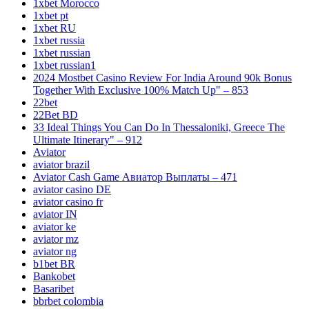
1xbet Morocco
1xbet pt
1xbet RU
1xbet russia
1xbet russian
1xbet russian1
2024 Mostbet Casino Review For India Around 90k Bonus
Together With Exclusive 100% Match Up" – 853
22bet
22Bet BD
33 Ideal Things You Can Do In Thessaloniki, Greece The
Ultimate Itinerary" – 912
Aviator
aviator brazil
Aviator Cash Game Авиатор Выплаты – 471
aviator casino DE
aviator casino fr
aviator IN
aviator ke
aviator mz
aviator ng
b1bet BR
Bankobet
Basaribet
bbrbet colombia