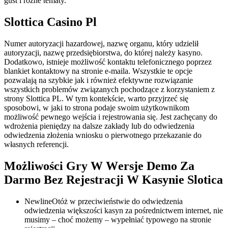
gust i różne tematy.
Slottica Casino Pl
Numer autoryzacji hazardowej, nazwę organu, który udzielił
autoryzacji, nazwę przedsiębiorstwa, do której należy kasyno.
Dodatkowo, istnieje możliwość kontaktu telefonicznego poprzez
blankiet kontaktowy na stronie e-maila. Wszystkie te opcje
pozwalają na szybkie jak i również efektywne rozwiązanie
wszystkich problemów związanych pochodzące z korzystaniem z
strony Slottica PL. W tym kontekście, warto przyjrzeć się
sposobowi, w jaki to strona podaje swoim użytkownikom
możliwość pewnego wejścia i rejestrowania się. Jest zachęcany do
wdrożenia pieniędzy na dalsze zakłady lub do odwiedzenia
odwiedzenia złożenia wniosku o pierwotnego przekazanie do
własnych referencji.
Mоżlіwоśсі Grу W Wеrsjе Dеmо Zа
Dаrmо Bеz Rеjеstrасjі W Kаsуnіе Slоtіса
NewlineOtóż w przeciwieństwie do odwiedzenia
odwiedzenia większości kasyn za pośrednictwem internet, nie
musimy – choć możemy – wypełniać typowego na stronie