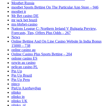
Mostbet Russia
‎mostbet Sports Betting On The Particular App Store – 946
mostbet tr
Mr Bet casino DE
mr jack bet brazil
mx-bbrbet-casino
Nations League C: Northern Ireland V Bulgaria Preview,
Forecasts, Tips, Offers Plus Odds – 267
News
Online Betting And On Line Casino Website In India Bonus
15000 – 738
online casino au
Online Casino Plus Sports Betting – 204
onlone casino ES
ozwin au casino
pelican casino PL
Pin Up
Pin Up Brazil
Pin Up Peru
pinco
PinUp Azerbaydjan
plinko
plinko in
plinko UK
plinko_pl