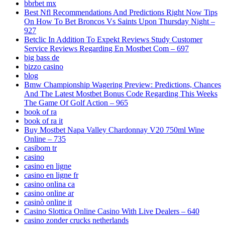
bbrbet mx
Best Nfl Recommendations And Predictions Right Now Tips
On How To Bet Broncos Vs Saints Upon Thursday Night –
927
Betclic In Addition To Expekt Reviews Study Customer
Service Reviews Regarding En Mostbet Com – 697
big bass de
bizzo casino
blog
Bmw Championship Wagering Preview: Predictions, Chances
And The Latest Mostbet Bonus Code Regarding This Weeks
The Game Of Golf Action – 965
book of ra
book of ra it
Buy Mostbet Napa Valley Chardonnay V20 750ml Wine
Online – 735
casibom tr
casino
casino en ligne
casino en ligne fr
casino onlina ca
casino online ar
casinò online it
Casino Slottica Online Casino With Live Dealers – 640
casino zonder crucks netherlands