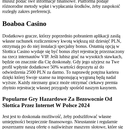
musisz podać swe informacje finansowe. Platforma podaje
różnorodne metody wpłat i wypłacania środków, żeby zaspokoić
rozległy zakres preferencji.
Boaboa Casino
Dodatkowo gracze, którzy poprzednio pobraniem aplikacji zasilą
własne rachunek rozliczeniowy kwotą większą niż dziesięć PLN,
otrzymają po do niej instalacji specjalny bonus. Ostatnią opcją w
Slottica Casino wydaje się być bonus zbyt rejestrację przeznaczony
na rzecz internautów VIP. Jeśli lubisz grać na wysokich stawkach,
będzie on znacznie dla Cię doskonały. Gdy jego użyjesz na Twe
profil wpłynie dodatkowe 50% wartości depozytu aż do
odwiedzenia 2500 PLN za darmo. To naprawdę potężna kariera
dzięki której Swoje szanse na imponującą wygraną będą nadal
wyższe. Każdy nieznany gracz może otrzymać ciekawy premia
zbytnio rejestrację własnej przygody spośród naszym kasynem.
Popularne Gry Hazardowe Za Bezowocnie Od
Slottica Przez Internet W Polsce 2024
Jest jest to doskonała możliwość, żeby podszlifować własne
umiejętności bezpiecznie finansowego. Nieustannie i regularnie
poszerzamy naszą ofertę o najświeższe maszyny slotowe, które się