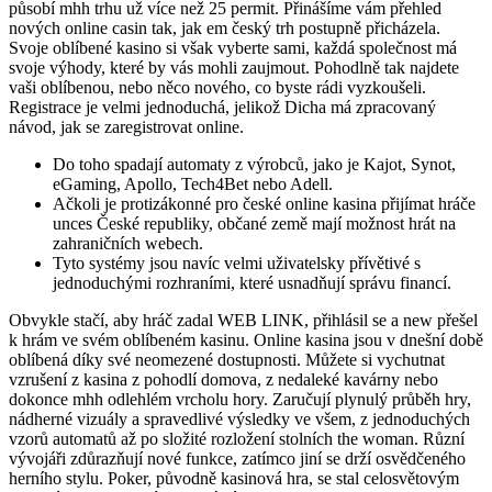
působí mhh trhu už více než 25 permit. Přinášíme vám přehled
nových online casin tak, jak em český trh postupně přicházela.
Svoje oblíbené kasino si však vyberte sami, každá společnost má
svoje výhody, které by vás mohli zaujmout. Pohodlně tak najdete
vaši oblíbenou, nebo něco nového, co byste rádi vyzkoušeli.
Registrace je velmi jednoduchá, jelikož Dicha má zpracovaný
návod, jak se zaregistrovat online.
Do toho spadají automaty z výrobců, jako je Kajot, Synot,
eGaming, Apollo, Tech4Bet nebo Adell.
Ačkoli je protizákonné pro české online kasina přijímat hráče
unces České republiky, občané země mají možnost hrát na
zahraničních webech.
Tyto systémy jsou navíc velmi uživatelsky přívětivé s
jednoduchými rozhraními, které usnadňují správu financí.
Obvykle stačí, aby hráč zadal WEB LINK, přihlásil se a new přešel
k hrám ve svém oblíbeném kasinu. Online kasina jsou v dnešní době
oblíbená díky své neomezené dostupnosti. Můžete si vychutnat
vzrušení z kasina z pohodlí domova, z nedaleké kavárny nebo
dokonce mhh odlehlém vrcholu hory. Zaručují plynulý průběh hry,
nádherné vizuály a spravedlivé výsledky ve všem, z jednoduchých
vzorů automatů až po složité rozložení stolních the woman. Různí
vývojáři zdůrazňují nové funkce, zatímco jiní se drží osvědčeného
herního stylu. Poker, původně kasinová hra, se stal celosvětovým