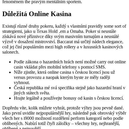
fenoménem the pravým mentálním sportem.
Důležitá Online Kasina
Existují různé druhy pokeru, každý s vlastními pravidly some sort of
strategiemi, jako u Texas Hold ‚em a Omaha. Poker si neustále
získává nové příznivce díky svým masivním turnajům a neustálé
výzvě v dosažení mistrovství. Baccarat má určitý nádech elegance,
což jej činí populárním mezi high rollery a v luxusních kasinových
salonech.
Podle zákona o hazardních hrách není možné carry out online
casin vkládat přes mobilní telefony s pomocí SMS.
Níže zjistíte, která online casina s českou licencí jsou už
versus provozu a naopak kterým byste ze měly raději
vyhnout.
Česká republika mé svá specifika stejně jako hazardní hraní v
jiných státech světa.
Hrajte legálně a používejte bonusy od kasin s českou licencí.
Dopředu víte, kolik můžete vyhrát, protože výhry jsou pevně dané.
Jako první uvidíte nejpopulárnější hry, následně pak obrovský výběr
všech her s i9000 možností rozdělení perform kategorií nebo podle
oblíbených. Nabízí totiž čtyři záložky – všechny hry, nejhranější,
oblíbené a nejnovější.