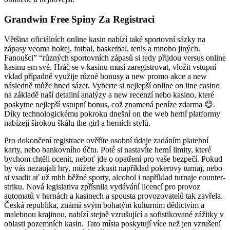
Grandwin Free Spiny Za Registraci
Většina oficiálních online kasin nabízí také sportovní sázky na
zápasy veoma hokej, fotbal, basketbal, tenis a mnoho jiných.
Fanoušci” “různých sportovních zápasů si tedy přijdou versus online
kasinu em své. Hráč se v kasinu musí zaregistrovat, vložit vstupní
vklad případně využije různé bonusy a new promo akce a new
následně může hned sázet. Vyberte si nejlepší online on line casino
na základě naší detailní analýzy a new recenzí nebo kasino, které
poskytne nejlepší vstupní bonus, což znamená peníze zdarma 😊.
Díky technologickému pokroku dnešní on the web herní platformy
nabízejí širokou škálu the girl a herních stylů.
Pro dokončení registrace ověříte osobní údaje zadáním platební
karty, nebo bankovního účtu. Poté si nastavíte herní limity, které
bychom chtěli ocenit, neboť jde o opatření pro vaše bezpečí. Pokud
by vás nezaujali hry, můžete zkusit například pokerový turnaj, nebo
si vsadit ať už mhh běžné sporty, alcohol i například turnaje counter-
striku. Nová legislativa zpřísnila vydávání licencí pro provoz
automatů v hernách a kasinech a spousta provozovatelů tak zavřela.
Česká republika, známá svým bohatým kulturním dědictvím a
malebnou krajinou, nabízí stejně vzrušující a sofistikované zážitky v
oblasti pozemních kasin. Tato místa poskytují více než jen vzrušení