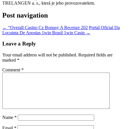
TRELANGEN a. s., která je jeho provozovatelem.
Post navigation
←
“Overall Casino Cz Bonusy A Recenze 202
Portal Oficial Da
Locuinta De Apostas 1win Brasil 1win Casin
→
Leave a Reply
Your email address will not be published.
Required fields are
marked
*
Comment
*
Name
*
Email
*