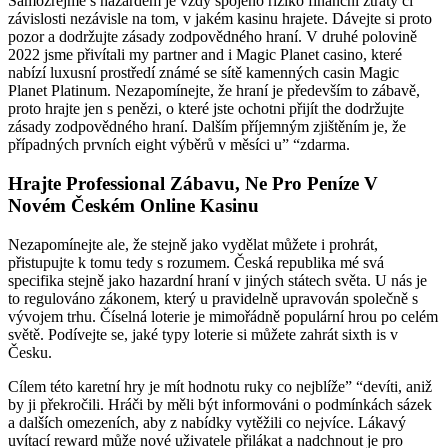
Samozřejmě s hazardem je vždy spojeno riziko finanční ztráty či
závislosti nezávisle na tom, v jakém kasinu hrajete. Dávejte si proto
pozor a dodržujte zásady zodpovědného hraní. V druhé polovině
2022 jsme přivítali my partner and i Magic Planet casino, které
nabízí luxusní prostředí známé se sítě kamenných casin Magic
Planet Platinum. Nezapomínejte, že hraní je především to zábavě,
proto hrajte jen s penězi, o které jste ochotni přijít the dodržujte
zásady zodpovědného hraní. Dalším příjemným zjištěním je, že
případných prvních eight výběrů v měsíci u” “zdarma.
Hrajte Professional Zábavu, Ne Pro Peníze V
Novém Českém Online Kasinu
Nezapomínejte ale, že stejně jako vydělat můžete i prohrát,
přistupujte k tomu tedy s rozumem. Česká republika mé svá
specifika stejně jako hazardní hraní v jiných státech světa. U nás je
to regulováno zákonem, který u pravidelně upravován společně s
vývojem trhu. Číselná loterie je mimořádně populární hrou po celém
světě. Podívejte se, jaké typy loterie si můžete zahrát sixth is v
Česku.
Cílem této karetní hry je mít hodnotu ruky co nejblíže” “devíti, aniž
by ji překročili. Hráči by měli být informováni o podmínkách sázek
a dalších omezeních, aby z nabídky vytěžili co nejvíce. Lákavý
uvítací reward může nové uživatele přilákat a nadchnout je pro