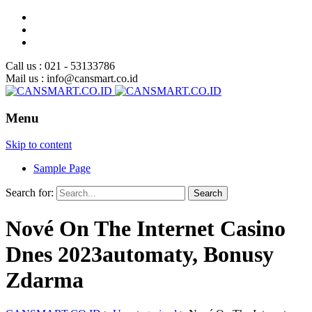
Call us : 021 - 53133786
Mail us : info@cansmart.co.id
Menu
Skip to content
Sample Page
Search for:
Nové On The Internet Casino
Dnes 2023️automaty, Bonusy
Zdarma