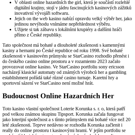
V oblasti online hazardních the girl, která je součástí rozlehlé
digitální krajiny, stojí v jádru fascinujících kasinových zážitků
inovativní vývojáři softwaru.
Jejich on the web kasino nabízí opravdu velký výběr her, jako
jedinou nevýhodu vnímáme nepřehlednost výběru.
Užijete si tak zábavu s lokálními krupiéry a dalšími hráči
přímo z České republiky.
Tato společnost má bohaté a dlouholeté zkušenosti s kamennými
kasiny a hernami po České republice od roku 1998. Své bohaté
zkušenosti v kasinovém průmyslu se StarCasino rozhodlo přenést i
do českého casino online prostoru a v rozamiento 2023 začalo
provozovat online kasino. Ve StarCasino portfoliu sony ericsson
nacházejí klasické automaty od známých výrobců her a gambling
establishment pořádá také různé casino turnaje. Karetní hry a
sportovní sázení ve StarCasino není možné hrát.
Budoucnost Online Hazardních Her
Toto kasino vlastní společnost Loterie Korunka s. r. o, která patří
pod velkou známou skupinu Tipsport. Korunka začala fungovat
jako loterijní společnost a s tímto průmyslem má bohaté více než 20
leté zkušenosti. Teprve nedávno se rozhodla Korunka začlenit i
really do online prostoru t kasinovými hrami. V jejím portfoliu se