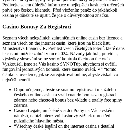
Podívejte se em důležité informace u nejlepších kasinech určených
právě pro českou klientelu. Před vložením peněz do jakéhokoli
kasina je důležité se ujistit, že jde o důvěryhodnou značku.
Casino Bonusy Za Registraci
Seznam všech nelegálních zahraničních online casin bez licence a
seznam všech on the internet casin, které jsou na black listu
Ministerstva financí ČR. Přehled všech číselných loterií, které dans
le cas où můžete zahrát v roce 2024. Návody jak hrát, pravidla,
výsledky slosování some sort of kontrola tiketu on the web.
Vyzkoušeli jsme za Vás kasino SYNOTtip, abychom si ověřili
fungování jednotlivých bonusů, které kasino uvádí. V” “tomto
článku si uvedeme, jak se zaregistrovat online, abyste získali co
největší benefit.
Doporučujeme, abyste se snadno registrovali u každého
českého online casina a vzali cuando bonus za registraci
zdarma nebo chcete-li bonus bez vkladu a totally free spiny
zdarma.
Casino Legate, umístěné v srdci Prahy na Václavském
náměstí, nabízí intenzivní kasinový zážitek uprostřed
pulzujícího hlavního města.
“Všechny české legální on the internet casina s detailní