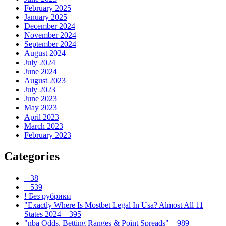
February 2025
January 2025
December 2024
November 2024
September 2024
August 2024
July 2024
June 2024
August 2023
July 2023
June 2023
May 2023
April 2023
March 2023
February 2023
Categories
– 38
– 539
! Без рубрики
"Exactly Where Is Mostbet Legal In Usa? Almost All 11
States 2024 – 395
"nba Odds, Betting Ranges & Point Spreads" – 989