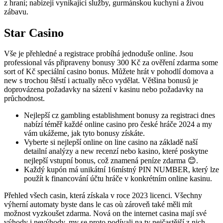
z hraní; nabízejí vynikající služby, gurmánskou kuchyni a živou
zábavu.
Star Casino
Vše je přehledné a registrace probíhá jednoduše online. Jsou
professional vás připraveny bonusy 300 Kč za ověření zdarma some
sort of Kč speciální casino bonus. Můžete hrát v pohodlí domova a
new s trochou štěstí i actually něco vydělat. Většina bonusů je
doprovázena požadavky na sázení v kasinu nebo požadavky na
průchodnost.
Nejlepší cz gambling establishment bonusy za registraci dnes
nabízí téměř každé online casino pro české hráče 2024 a my
vám ukážeme, jak tyto bonusy získáte.
Vyberte si nejlepší online on line casino na základě naší
detailní analýzy a new recenzí nebo kasino, které poskytne
nejlepší vstupní bonus, což znamená peníze zdarma 😊.
Každý kupón má unikátní 16místný PIN NUMBER, který lze
použít k financování účtu hráče v konkrétním online kasinu.
Přehled všech casin, která získala v roce 2023 licenci. Všechny
výherní automaty byste dans le cas où zároveň také měli mít
možnost vyzkoušet zdarma. Nová on the internet casina mají své
výhody i nevýhody, my se proto podívali na ty nejčastější z nich.