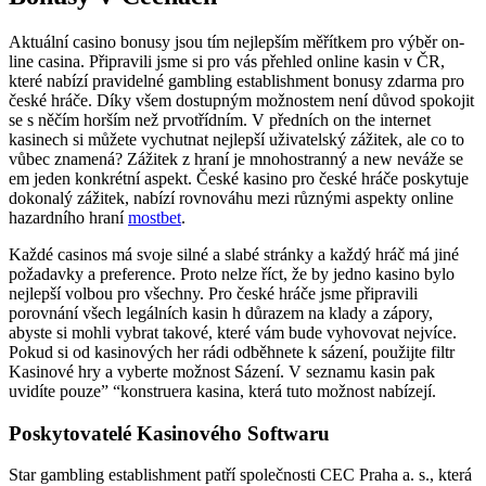
Aktuální casino bonusy jsou tím nejlepším měřítkem pro výběr on-
line casina. Připravili jsme si pro vás přehled online kasin v ČR,
které nabízí pravidelné gambling establishment bonusy zdarma pro
české hráče. Díky všem dostupným možnostem není důvod spokojit
se s něčím horším než prvotřídním. V předních on the internet
kasinech si můžete vychutnat nejlepší uživatelský zážitek, ale co to
vůbec znamená? Zážitek z hraní je mnohostranný a new neváže se
em jeden konkrétní aspekt. České kasino pro české hráče poskytuje
dokonalý zážitek, nabízí rovnováhu mezi různými aspekty online
hazardního hraní
mostbet
.
Každé casinos má svoje silné a slabé stránky a každý hráč má jiné
požadavky a preference. Proto nelze říct, že by jedno kasino bylo
nejlepší volbou pro všechny. Pro české hráče jsme připravili
porovnání všech legálních kasin h důrazem na klady a zápory,
abyste si mohli vybrat takové, které vám bude vyhovovat nejvíce.
Pokud si od kasinových her rádi odběhnete k sázení, použijte filtr
Kasinové hry a vyberte možnost Sázení. V seznamu kasin pak
uvidíte pouze” “konstruera kasina, která tuto možnost nabízejí.
Poskytovatelé Kasinového Softwaru
Star gambling establishment patří společnosti CEC Praha a. s., která