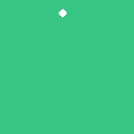
We will be here
Coming soon......! Kami sedang melakukan sesuatu di website ini