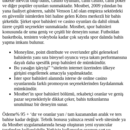
ülkede mevcut olup bahis, casino oyunları, canlı casino, canlı poker
ve diğer popüler oyunları sunmaktadır. Mostbet, 2009 yılından bu
yana faaliyet gösteren, sahibi Venson Ltd olan empieza sektördeki
en güvenilir isimlerden biri haline gelen Kıbrıs merkezli bir bahis
şirketidir. Şirket spor bahisleri ve casino oyunları da dahil olmak
üzere çeşitli seçenekler sunmaktadır. Mostbet, spor bahisleri
konusunda de uma geniş ve çeşitli bir deneyim sunar. Futboldan
basketbola, tenisten voleybola kadar çok sayıda spor dalında bahis
yapma imkanı bulunur.
Moneyline, point distribute ve over/under gibi geleneksel
bahislerin yanı sıra bireysel oyuncu veya takım performansına
dayalı daha spesifik prop bahisleri de mümkündür.
Bu yasağın işleyişi” “sitelerin internet üzerinden ülkeye
girişini engellemek amacıyla yapılmaktadır.
İster spor bahisleri alanında isterse de online casino
oyunlarında farklı promosyon seçeneklerinden faydalanmak
mümkündür.
Mostbet’in spor bahisleri bölümü, rekabetçi oranlar ve geniş
pazar seçenekleriyle dikkat çeker, bahis tutkunlarına
unutulmaz bir deneyim sunar.
Ödeme% 95 + ‘dır ve oranlar yarı / tam kazanandan aralık ve ters
bahise kadar değişir. Tebrik bonusu yalnızca resmî web sitesinde ya
da Mostbet uygulamalarında hesap oluşturan yeni oyuncular
tarafından kullanılabilir. Yetkisiz kullanıcılar oyunun şart ve