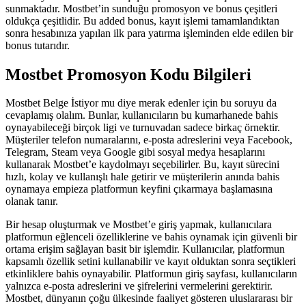
sunmaktadır. Mostbet’in sunduğu promosyon ve bonus çeşitleri
oldukça çeşitlidir. Bu added bonus, kayıt işlemi tamamlandıktan
sonra hesabınıza yapılan ilk para yatırma işleminden elde edilen bir
bonus tutarıdır.
Mostbet Promosyon Kodu Bilgileri
Mostbet Belge İstiyor mu diye merak edenler için bu soruyu da
cevaplamış olalım. Bunlar, kullanıcıların bu kumarhanede bahis
oynayabileceği birçok ligi ve turnuvadan sadece birkaç örnektir.
Müşteriler telefon numaralarını, e-posta adreslerini veya Facebook,
Telegram, Steam veya Google gibi sosyal medya hesaplarını
kullanarak Mostbet’e kaydolmayı seçebilirler. Bu, kayıt sürecini
hızlı, kolay ve kullanışlı hale getirir ve müşterilerin anında bahis
oynamaya empieza platformun keyfini çıkarmaya başlamasına
olanak tanır.
Bir hesap oluşturmak ve Mostbet’e giriş yapmak, kullanıcılara
platformun eğlenceli özelliklerine ve bahis oynamak için güvenli bir
ortama erişim sağlayan basit bir işlemdir. Kullanıcılar, platformun
kapsamlı özellik setini kullanabilir ve kayıt olduktan sonra seçtikleri
etkinliklere bahis oynayabilir. Platformun giriş sayfası, kullanıcıların
yalnızca e-posta adreslerini ve şifrelerini vermelerini gerektirir.
Mostbet, dünyanın çoğu ülkesinde faaliyet gösteren uluslararası bir