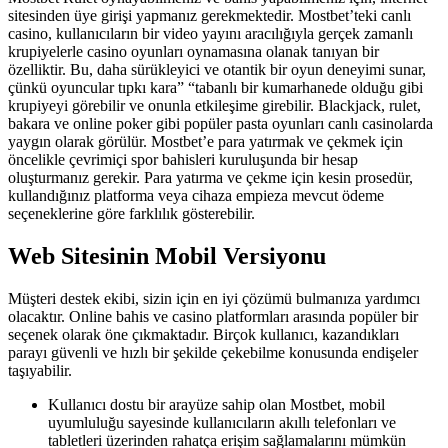
sitesinden üye girişi yapmanız gerekmektedir. Mostbet’teki canlı
casino, kullanıcıların bir video yayını aracılığıyla gerçek zamanlı
krupiyelerle casino oyunları oynamasına olanak tanıyan bir
özelliktir. Bu, daha sürükleyici ve otantik bir oyun deneyimi sunar,
çünkü oyuncular tıpkı kara” “tabanlı bir kumarhanede olduğu gibi
krupiyeyi görebilir ve onunla etkileşime girebilir. Blackjack, rulet,
bakara ve online poker gibi popüler pasta oyunları canlı casinolarda
yaygın olarak görülür. Mostbet’e para yatırmak ve çekmek için
öncelikle çevrimiçi spor bahisleri kuruluşunda bir hesap
oluşturmanız gerekir. Para yatırma ve çekme için kesin prosedür,
kullandığınız platforma veya cihaza empieza mevcut ödeme
seçeneklerine göre farklılık gösterebilir.
Web Sitesinin Mobil Versiyonu
Müşteri destek ekibi, sizin için en iyi çözümü bulmanıza yardımcı
olacaktır. Online bahis ve casino platformları arasında popüler bir
seçenek olarak öne çıkmaktadır. Birçok kullanıcı, kazandıkları
parayı güvenli ve hızlı bir şekilde çekebilme konusunda endişeler
taşıyabilir.
Kullanıcı dostu bir arayüze sahip olan Mostbet, mobil
uyumluluğu sayesinde kullanıcıların akıllı telefonları ve
tabletleri üzerinden rahatça erişim sağlamalarını mümkün