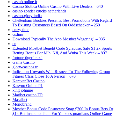
casinò online it
Casino Slottica Online Casino With Live Dealers – 640
casino zonder crucks netherlands
casino-glory india
Cheltenham Bookies Presents: Best Promotions With Regard
To Existing Customers Based On Oddschecker – 259
crazy time
csdino
Download Typically The App Mostbet Wagering" – 935
en
Extended Mostbet Benefit Code Syracuse: Safe $1 2k Sports
Betting Bonus For Mlb, Nfl, And Wnba This Week – 897
fortune tiger brazil
Gama Casino
glory-casinos tr
Indication Upwards With Respect To The Following Group
Fitness Class Close To A Person – 670
KaravanBet Casino
Kasyno Online PL
king johnnie
Maribet casino TR
Masalbet
Monobrand
Mostbet Bonus Code Postnews: Snag $200 In Bonus Bets Or
$1k Bet Insurance Plan For Yankees-guardians Online Game