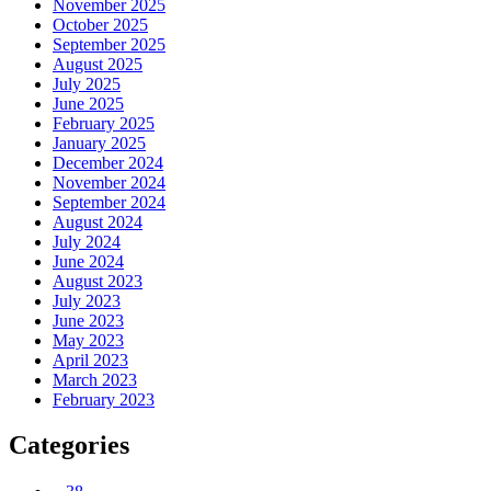
November 2025
October 2025
September 2025
August 2025
July 2025
June 2025
February 2025
January 2025
December 2024
November 2024
September 2024
August 2024
July 2024
June 2024
August 2023
July 2023
June 2023
May 2023
April 2023
March 2023
February 2023
Categories