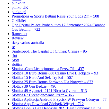
plinko in
plinko UK
plinko_pl
Promotions & Sports Betting Raise Your Odds Zm – 508
Qizilbilet
Qpr Crystal Palace Probabilities 17 September 2024 Carabao
Cup Betting – 722
Ramenbet
Review
ricky casino australia
se
Simferopol, The Capital Of Crimea: Crimea – 95
slot
Slots
slottica
Slottica .Com Licencjonowana Przez Cil – 437
Slottica 10 Euro Bonus 888 Casino Live Blackjack – 93
Slottica 15 Euro Aud Sek Try Brl – 567
Slottica 25 Euro Bonus Zarówno Dla Nowych – 873
Slottica 39 Gra Będzie – 496
Slottica 49 Aglantzia 2121 Nicosia Cyprus – 513
Slottica 67 Licencjonowana Przez – 365
Slottica Aplikacja Android Przycisk W Prawym Górnym – 77
Slottica App Download Zdobądź Więcej – 712
Slottica Bonus Bez Depozytu 2021 Best Company Online