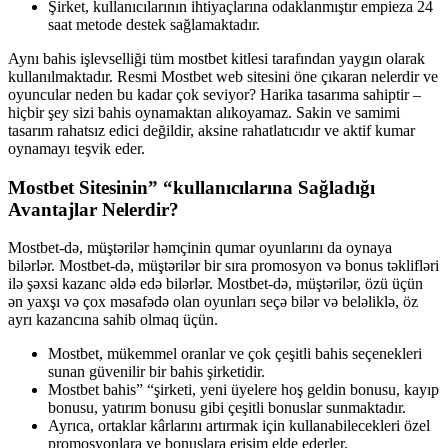
Şirket, kullanıcılarının ihtiyaçlarına odaklanmıştır empieza 24
saat metode destek sağlamaktadır.
Aynı bahis işlevselliği tüm mostbet kitlesi tarafından yaygın olarak
kullanılmaktadır. Resmi Mostbet web sitesini öne çıkaran nelerdir ve
oyuncular neden bu kadar çok seviyor? Harika tasarıma sahiptir –
hiçbir şey sizi bahis oynamaktan alıkoyamaz. Sakin ve samimi
tasarım rahatsız edici değildir, aksine rahatlatıcıdır ve aktif kumar
oynamayı teşvik eder.
Mostbet Sitesinin” “kullanıcılarına Sağladığı
Avantajlar Nelerdir?
Mostbet-də, müştərilər həmçinin qumar oyunlarını da oynaya
bilərlər. Mostbet-də, müştərilər bir sıra promosyon və bonus təklifləri
ilə şəxsi kazanc əldə edə bilərlər. Mostbet-də, müştərilər, özü üçün
ən yaxşı və çox məsafədə olan oyunları seçə bilər və beləliklə, öz
ayrı kazancına sahib olmaq üçün.
Mostbet, mükemmel oranlar ve çok çeşitli bahis seçenekleri
sunan güvenilir bir bahis şirketidir.
Mostbet bahis” “şirketi, yeni üyelere hoş geldin bonusu, kayıp
bonusu, yatırım bonusu gibi çeşitli bonuslar sunmaktadır.
Ayrıca, ortaklar kârlarını artırmak için kullanabilecekleri özel
promosyonlara ve bonuslara erişim elde ederler.