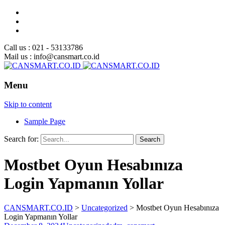
Call us : 021 - 53133786
Mail us : info@cansmart.co.id
Menu
Skip to content
Sample Page
Search for:
Mostbet Oyun Hesabınıza
Login Yapmanın Yollar
CANSMART.CO.ID
>
Uncategorized
>
Mostbet Oyun Hesabınıza
Login Yapmanın Yollar