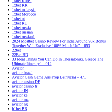
1xbet Korea
1xbet KR
1xbet malaysia
1xbet Morocco
1xbet pt
1xbet RU
1xbet russia
1xbet russian
1xbet russian1
2024 Mostbet Casino Review For India Around 90k Bonus
Together With Exclusive 100% Match Up" – 853
22bet
22Bet BD
33 Ideal Things You Can Do In Thessaloniki, Greece The
Ultimate Itinerary" – 912
Aviator
aviator brazil
Aviator Cash Game Авиатор Выплаты – 471
aviator casino DE
aviator casino fr
aviator IN
aviator ke
aviator mz
aviator ng
b1bet BR