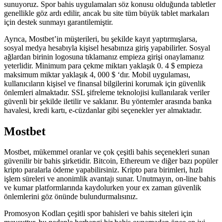
sunuyoruz. Spor bahis uygulamaları söz konusu olduğunda tabletler
genellikle göz ardı edilir, ancak bu site tüm büyük tablet markaları
için destek sunmayı garantilemiştir.
Ayrıca, Mostbet’in müşterileri, bu şekilde kayıt yaptırmışlarsa,
sosyal medya hesabıyla kişisel hesabınıza giriş yapabilirler. Sosyal
ağlardan birinin logosuna tıklamanız empieza girişi onaylamanız
yeterlidir. Minimum para çekme miktarı yaklaşık 0. 4 $ empieza
maksimum miktar yaklaşık 4, 000 $ ‘dır. Mobil uygulaması,
kullanıcıların kişisel ve finansal bilgilerini korumak için güvenlik
önlemleri almaktadır. SSL şifreleme teknolojisi kullanılarak veriler
güvenli bir şekilde iletilir ve saklanır. Bu yöntemler arasında banka
havalesi, kredi kartı, e-cüzdanlar gibi seçenekler yer almaktadır.
Mostbet
Mostbet, mükemmel oranlar ve çok çeşitli bahis seçenekleri sunan
güvenilir bir bahis şirketidir. Bitcoin, Ethereum ve diğer bazı popüler
kripto paralarla ödeme yapabilirsiniz. Kripto para birimleri, hızlı
işlem süreleri ve anonimlik avantajı sunar. Unutmayın, on-line bahis
ve kumar platformlarında kaydolurken your ex zaman güvenlik
önlemlerini göz önünde bulundurmalısınız.
Promosyon Kodları çeşitli spor bahisleri ve bahis siteleri için